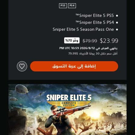
PS5
PS4
Sniper Elite 5 PS5™
Sniper Elite 5 PS4™
Sniper Elite 5 Season Pass One
$23.99
$79.99
وفّر 70%‏
مخصوم من السعر الأصلي البالغ $79.99‏
ينتهي العرض في 12‏/8‏/2026 10:59 PM UTC‏
أقل سعر خلال 30 يومًا الأخيرة: $79.99‏
إضافة إلى عربة التسوق
ا
ل
إ
ص
د
ا
ر
ا
ل