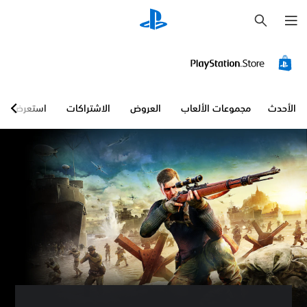
ب
ح
ث
الأحدث
مجموعات الألعاب
العروض
الاشتراكات
استعرض