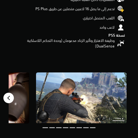
و
تدعم إلى ما يصل 16 لاعبين متصلين عن طريق PS Plus‏
م
م
اللعب المتصل اختياري
ن
5
لاعب واحد
ن
نسخة PS5‏
ج
وظيفة الاهتزاز وتأثير الزناد مدعومان (وحدة التحكم اللاسلكية
و
DualSense‏)
م
م
ن
إ
ج
م
ا
ل
ي
1
4
أ
ل
ف
م
ن