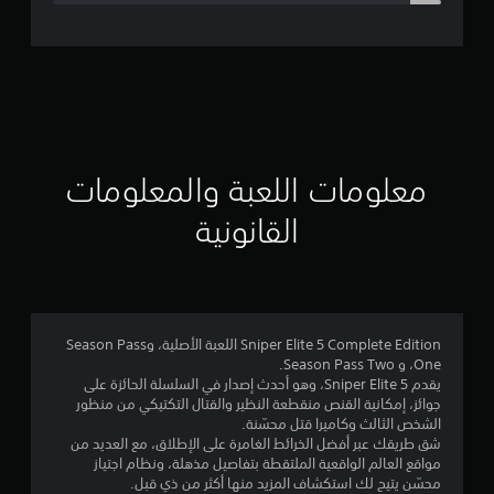
ل
ت
ق
ي
ي
معلومات اللعبة والمعلومات
م
القانونية
4
.
2
Sniper Elite 5 Complete Edition اللعبة الأصلية، وSeason Pass
One، و Season Pass Two.
6
يقدم Sniper Elite 5، وهو أحدث إصدار في السلسلة الحائزة على
جوائز، إمكانية القنص منقطعة النظير والقتال التكتيكي من منظور
ن
الشخص الثالث وكاميرا قتل محسّنة.
شق طريقك عبر أفضل الخرائط الغامرة على الإطلاق، مع العديد من
ج
مواقع العالم الواقعية الملتقطة بتفاصيل مذهلة، ونظام اجتياز
محسّن يتيح لك استكشاف المزيد منها أكثر من ذي قبل.