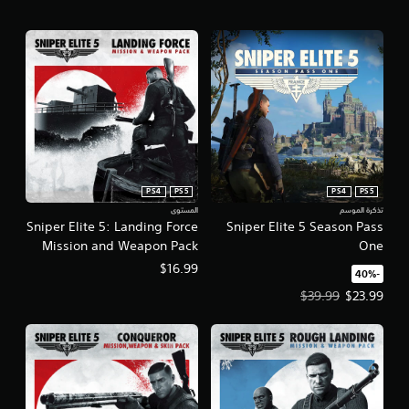
PS4
PS5
PS4
PS5
تذكرة الموسم
المستوى
Sniper Elite 5: Landing Force
Sniper Elite 5 Season Pass
Mission and Weapon Pack
One
$16.99
‏-40%‏
سعر العرض $23.99‏. السعر الأصلي، $39.99‏.
$39.99
$23.99