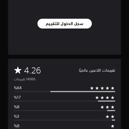
سجل الدخول للتقييم
م
4.26
تقييمات اللاعبين عالميًا
ت
و
س
ط
ا