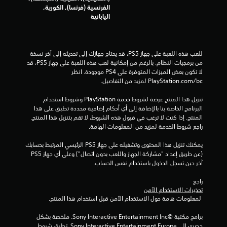
ا
الفرنسية (فرنسا), الكورية,
ل
اليابانية
ت
للعب هذه اللعبة على جهاز PS5، قد يحتاج جهازك إلى تحديثه إلى آخر نسخة 
ق
من برمجيات النظام. بالرغم من إمكانية لعب هذه اللعبة على جهاز PS5، قد 
لا تكون بعض الميزات المتوفرة على PS4 موجودة. انظر 
ي
‎PlayStation.com/bc لمزيد من التفاصيل.
ي
تنزيل هذا المنتج عرضة لشروط خدمة‫ PlayStation وشروط استخدام 
البرنامج الخاصة بنا بالإضافة إلى أي أحكام إضافية محددة تطبق على هذا 
م
المنتج. إذا كنت لا ترغب في قبول هذه الشروط، لا تقم بتنزيل هذا المنتج. 
راجع شروط الخدمة لمزيد من المعلومات الهامة.
ا
يمكنك تنزيل هذا المحتوى وتشغيله على جهاز PS5 الرئيسي المرتبط بحسابك 
ت
(عن طريق إعداد "مشاركة الجهاز واللعب بدون اتصال") وعلى أي جهاز PS5 
آخر حين تسجل الدخول باستخدام نفس الحساب.
راجع 
تحذيرات الاستخدام الآمن
 لمعلومات هامة حول الاستخدام الآمن قبل استخدام هذا المنتج.
برامج مكتبة ©Sony Interactive Entertainment Inc. ملخصة بشكل 
حصري إلى Sony Interactive Entertainment Europe. تطبق شروط 