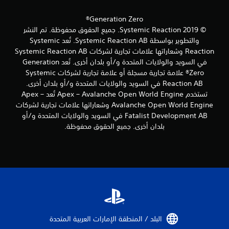
.
ة
س
ا
ه
Generation Zero®
ل
ل
ت
© 2019 Systemic Reaction. جميع الحقوق محفوظة. تم النشر
ق
ح
والتطوير بواسطة Systemic Reaction AB. تُعد Systemic
ر
ك
ا
Reaction وشعاراتها علامات تجارية لشركات Systemic Reaction AB
م
ء
في السويد والولايات المتحدة و/أو بلدان أخرى. تُعد Generation
/
ت
Zero® علامة تجارية مسجلة أو علامة تجارية لشركات Systemic
ا
ه
Reaction AB في السويد والولايات المتحدة و/أو بلدان أخرى.
ل
ا
ا
تستخدم Apex – Avalanche Open World Engine تُعد Apex –
.
س
Avalanche Open World Engine وشعاراتها علامات تجارية لشركات
ت
Fatalist Development AB في السويد والولايات المتحدة و/أو
ا
ج
بلدان أخرى. جميع الحقوق محفوظة.
ا
ل
ب
ت
ة
س
ا
م
ل
ي
م
ا
ل
ت
م
ا
و
ل
س
البلد / المنطقة الإمارات العربية المتحدة‏
ة
ت