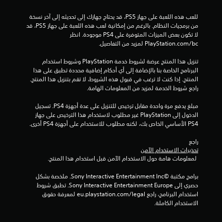
د
ب
ض
ا
ة
ا
للعب هذه اللعبة على جهاز PS5، قد يحتاج جهازك إلى تحديثه إلى آخر نسخة 
ل
إ
ل
من برمجيات النظام. بالرغم من إمكانية لعب هذه اللعبة على جهاز PS5، قد 
ل
ل
ت
لا تكون بعض الميزات المتوفرة على PS4 موجودة. انظر 
ع
ى
س
‎PlayStation.com/bc لمزيد من التفاصيل.
ب
ا
م
ل
ة
ي
تنزيل هذا المنتج عرضة لشروط خدمة‫ PlayStation وشروط استخدام 
ب
ل
ا
البرنامج الخاصة بنا بالإضافة إلى أي أحكام إضافية محددة تطبق على هذا 
ع
د
ت
المنتج. إذا كنت لا ترغب في قبول هذه الشروط، لا تقم بتنزيل هذا المنتج. 
ب
و
ا
راجع شروط الخدمة لمزيد من المعلومات الهامة.
ة
ن
ل
ت
ح
ت
مبلغ يدفع مرة واحدة مقابل ترخيص للتنزيل على عدة أجهزة PS4. تسجيل 
ي
ش
و
الدخول إلى PlayStation غير مطلوب لاستخدام هذا الترخيص على جهاز 
غ
ث
ض
PS4 الأساسي الخاص بك، لكنه مطلوب للاستخدام على أجهزة PS4 أخرى.
ي
ت
ي
ر
ل
ح
راجع 
ا
ك
ي
تحذيرات الاستخدام الآمن
ت
ه
ة
 لمعلومات هامة حول الاستخدام الآمن قبل استخدام هذا المنتج.
ت
ه
ب
ا
ز
ط
برامج مكتبة ©Sony Interactive Entertainment Inc. ملخصة بشكل 
ا
ت
ر
حصري إلى Sony Interactive Entertainment Europe. تطبق شروط 
ز
م
ي
استخدام البرنامج، راجع eu.playstation.com/legal لمعرفة حقوق 
ا
و
ق
الاستخدام الكاملة.
مً
ح
ة
ا
د
ت