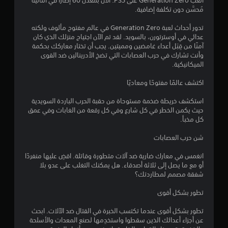
م
م
العب Generation Zero على PS5: الآن بمعدل 60 إطارًا في الثانية
ص
ا
ة
مُحسَّن دون تكلفة إضافية.
ل
ل
ن
ف
ف
أ
ق
تدور أحداث لعبة Generation Zero في عالم مفتوح مألوف ولكنه
ق
ز
ا
ط
عدائي في أوسترتورن، بالسويد. لقد تم الآن اجتياح منزلك الذي كان
ط
ر
ف
آمنًا من قِبَل أعداء غامضين ومميتين. يجب أن تختار معاركك بحكمة
)
ا
ل
ي
وأنت تشارك في حرب العصابات التي تضخ الأدرينالين ضد القوى
.
ر
أ
الميكانيكية.
.
ت
ث
ح
ن
اكتشف عالمًا مفتوحًا ومعاديًا
ف
ق
ا
ي
ظ
ء
استكشف خريطة ضخمة مستوحاة من حقبة الحرب الباردة السويدية
م
ط
حيث يكمن الخطر في كل شارع وفي كل رقعة من الغابات وفي عمق
ي
ي
ك
ر
كل مخبأ.
د
ن
ي
ي
و
ل
ق
شن حرب العصابات
ي
ع
ة
م
ي
ب
ا
انغمس في معارك ضارية ضد آلات متطورة وقاتلة. اقضِ عليها منفردًا
م
ل
أو مع ما يصل إلى ثلاثة أصدقاء. هل يمكنك التغلب على عدو بلا
ه
ا
ك
ل
شفقة مصمم لمطاردتك؟
ا
ن
ع
ت
ب
ك
ب
تطور بشكل أقوى
د
إ
.
و
ن
تطور بشكل أقوى عندما تكتسب الخبرة في القتال ضد الآلات. ابحث
ن
ش
عن أجزاء أعدائك الذين سقطوا واستخدِمها لصنع المعدات والأسلحة
م
ا
ا