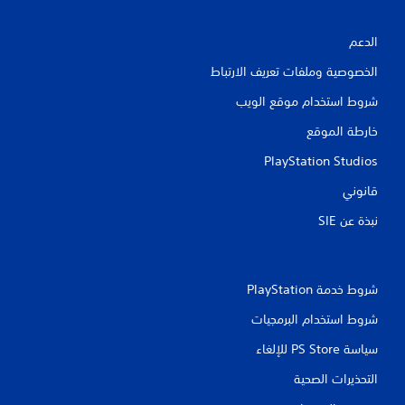
.
و
ض
الدعم
ي
ح
الخصوصية وملفات تعريف الارتباط
ي
ة
شروط استخدام موقع الويب
ا
خارطة الموقع
ل
ك
PlayStation Studios
ب
ي
قانوني
ر
نبذة عن SIE‏
ة
تُ
ع
رَ
شروط خدمة PlayStation‏
ض
ا
شروط استخدام البرمجيات
ل
ت
سياسة PS Store للإلغاء
س
م
التحذيرات الصحية
ي