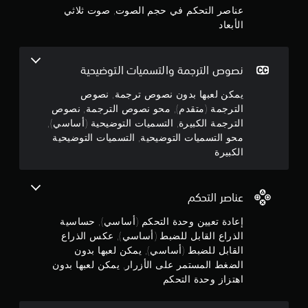
و
ن
ي
عناصر التحكم في حجم الصوت, صوت ثلاثي
ث
ض
م
ن
الأبعاد
ج
ي
ك
ا
ح
ن
ء
و
ك
ي
ط
ل
نصوص الترجمة والتسميات التوضيحية
ة
ر
م
ع
(
ي
ب
يمكن لعبها بدون نصوص ترجمة, نصوص
أ
ق
م
ا
الترجمة (متقدم), محو نصوص الترجمة, نصوص
ة
س
ل
الترجمة الكبيرة, التسميات التوضيحية (أساسي),
ا
ا
ن
ل
ل
محو التسميات التوضيحية, التسميات التوضيحية
س
ع
ل
الكبيرة
ي
ب
5
ع
)
ة
ب
و
ن
ت
أ
ا
ت
عناصر التحكم
و
ل
ج
ض
ا
ت
م
إعادة تعيين وحدة التحكم (أساسي), حساسية
ل
ن
و
ن
ف
الذراع القابل للضبط (أساسي), عكس الذراع
ق
ا
ي
القابل للضبط (أساسي), يمكن لعبها بدون
ل
م
ل
د
الضغط المستمر على الأزرار, يمكن لعبها بدون
ف
ل
ي
ي
اهتزاز وحدة التحكم
م
ع
و
ا
ب
ه
ل
ة