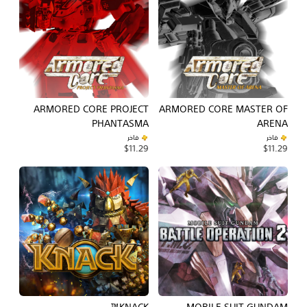
ARMORED CORE PROJECT
ARMORED CORE MASTER OF
PHANTASMA
ARENA
فاخر
فاخر
$11.29
$11.29
KNACK™
MOBILE SUIT GUNDAM