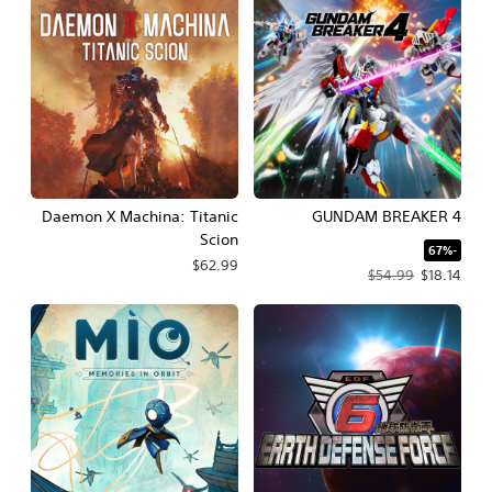
Daemon X Machina: Titanic
GUNDAM BREAKER 4
Scion
‏-67%‏
$62.99
سعر العرض $18.14‏. السعر الأصلي، $54.99‏.
$54.99
$18.14