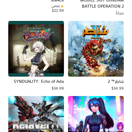
BATTLE OPERATION 2
إضافي
$22.99
مجاناً
شاطِر™ 2
SYNDUALITY: Echo of Ada
$34.99
$34.99