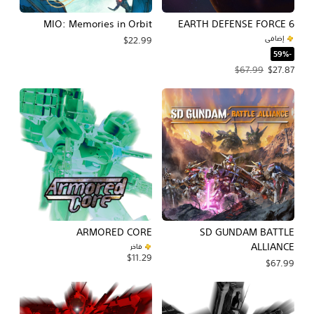
MIO: Memories in Orbit
EARTH DEFENSE FORCE 6
إضافي
$22.99
‏-59%‏
سعر العرض $27.87‏. السعر الأصلي، $67.99‏.
$67.99
$27.87
ARMORED CORE
SD GUNDAM BATTLE
ALLIANCE
فاخر
$11.29
$67.99