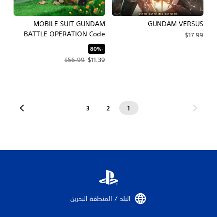
MOBILE SUIT GUNDAM
GUNDAM VERSUS
BATTLE OPERATION Code
$17.99
Fairy
‏-80%‏
سعر العرض $11.39‏. السعر الأصلي، $56.99‏.
$56.99
$11.39
3
2
1
البلد / المنطقة البحرين‏