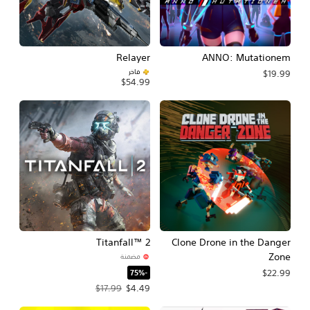
Relayer
ANNO: Mutationem
فاخر
$19.99
$54.99
Titanfall™ 2
Clone Drone in the Danger
Zone
مضمنة
‏-75%‏
$22.99
سعر العرض $4.49‏. السعر الأصلي، $17.99‏.
$17.99
$4.49