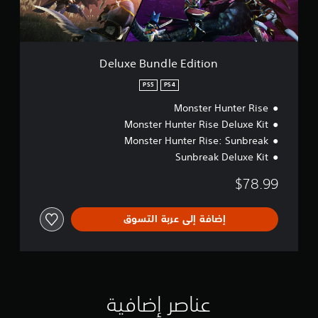
d
l
e
E
d
Deluxe Bundle Edition
i
t
PS5
PS4
i
Monster Hunter Rise
o
n
Monster Hunter Rise Deluxe Kit
Monster Hunter Rise: Sunbreak
Sunbreak Deluxe Kit
$78.99
إضافة إلى عربة التسوق
عناصر إضافية