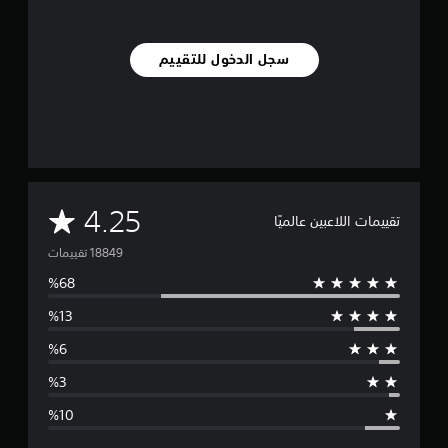
سجل الدخول للتقييم
م
4.25
تقييمات اللاعبين عالميًا
ت
و
س
ط
ا
ل