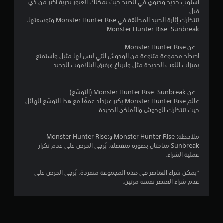
أسلوب جديد وحيوي في الصيد حيث يمكنك العبور بحرية أكبر من ذي
م
قبل.
تنتظرك إثارة الصيد المطلقة في Monster Hunter Rise وتوسعتها،
م
Monster Hunter Rise: Sunbreak.
ن
- عن Monster Hunter Rise
اصطد مجموعة متنوعة من الوحوش التي ليس لها مثيل واستمتع
5
بميزات اللعب الجديدة مثل وايرباغ ورفيق البالاموت الجديد.
ن
- عن Monster Hunter Rise: Sunbreak (التوسّع)
عالم Monster Hunter Rise يكبر ويزداد عمقًا مع هذا التوسّع الهائل
ج
حيث تنتظرك الوحوش والأماكن الجديدة.
و
ملاحظة: Monster Hunter Rise وMonster Hunter Rise:
م
Sunbreak متاحتان بصورة منفصلة. يُرجى الحرص على عدم تكرار
عملية الشراء.
م
*يمكن شراء العناصر في هذه المجموعة منفردة. يُرجى الحرص على
ن
عدم شراء العنصر نفسه مرتين.
إ
ج