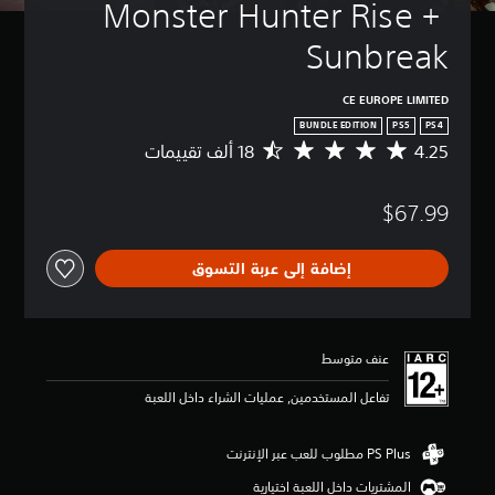
Monster Hunter Rise + 
Sunbreak
CE EUROPE LIMITED
BUNDLE EDITION
PS5
PS4
4.25
م
ت
و
$67.99
س
ط
ا
إضافة إلى عربة التسوق
ل
ت
ق
ي
ي
عنف متوسط
م
4
تفاعل المستخدمين, عمليات الشراء داخل اللعبة
.
2
5
ن
المشتريات داخل اللعبة اختيارية
ج