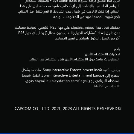
تنزيل هذا المنتج عرضة لشروط خدمة‫ PlayStation وشروط استخدام 
ل
البرنامج الخاصة بنا بالإضافة إلى أي أحكام إضافية محددة تطبق على هذا 
المنتج. إذا كنت لا ترغب في قبول هذه الشروط، لا تقم بتنزيل هذا المنتج. 
ت
راجع شروط الخدمة لمزيد من المعلومات الهامة.
ق
يمكنك تنزيل هذا المحتوى وتشغيله على جهاز PS5 الرئيسي المرتبط بحسابك 
(عن طريق إعداد "مشاركة الجهاز واللعب بدون اتصال") وعلى أي جهاز PS5 
ي
آخر حين تسجل الدخول باستخدام نفس الحساب.
ي
راجع 
تحذيرات الاستخدام الآمن
م
 لمعلومات هامة حول الاستخدام الآمن قبل استخدام هذا المنتج.
ا
برامج مكتبة ©Sony Interactive Entertainment Inc. ملخصة بشكل 
حصري إلى Sony Interactive Entertainment Europe. تطبق شروط 
ت
استخدام البرنامج، راجع eu.playstation.com/legal لمعرفة حقوق 
الاستخدام الكاملة.
©CAPCOM CO., LTD. 2021, 2023 ALL RIGHTS RESERVED.