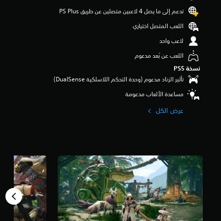
و
تدعم إلى ما يصل 4 لاعبين متصلين عن طريق PS Plus‏
م
م
اللعب المتصل اختياري
ن
لاعب واحد
5
ن
اللعب عن بُعد مدعوم
ج
نسخة PS5‏
و
م
تأثير الزناد مدعوم (وحدة التحكم اللاسلكية DualSense‏)
م
مساعدة الألعاب مدعومة
ن
إ
عرض الكل
ج
م
ا
ل
ي
1
8
أ
ل
ف
م
ن