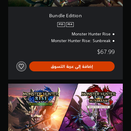
o
n
Bundle Edition
PS5
PS4
Monster Hunter Rise
Monster Hunter Rise: Sunbreak
$67.99
إضافة إلى عربة التسوق
D
e
l
u
x
e
B
u
n