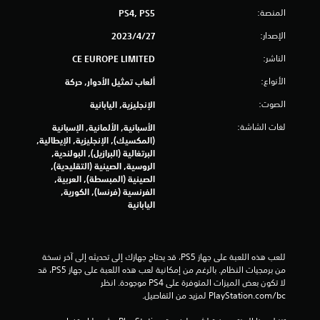
م
المنصة:
PS4, PS5
الإصدار:
27‏/4‏/2023
ا
الناشر:
CE EUROPE LIMITED
ل
الأنواع:
ألعاب تمثيل الأدوار, حركة
ي
الصوت:
الإنجليزية, اليابانية
1
لغات الشاشة:
الأسبانية, الألمانية, الإسبانية
(المكسيك), الإنجليزية, الإيطالية,
8
البرتغالية (البرازيل), البولندية,
الروسية, الصينية (التقليدية),
8
الصينية (المبسطة), العربية,
الفرنسية (فرنسا), الكورية,
4
اليابانية
9
م
للعب هذه اللعبة على جهاز PS5، قد يحتاج جهازك إلى تحديثه إلى آخر نسخة 
من برمجيات النظام. بالرغم من إمكانية لعب هذه اللعبة على جهاز PS5، قد 
ن
لا تكون بعض الميزات المتوفرة على PS4 موجودة. انظر 
‎PlayStation.com/bc لمزيد من التفاصيل.
ا