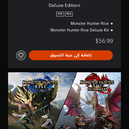
Deluxe Edition
PS5
PS4
Monster Hunter Rise
Monster Hunter Rise Deluxe Kit
$56.99
إضافة إلى عربة التسوق
B
u
n
d
l
e
E
d
i
t
i