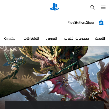
ب
ح
ث
الأحدث
مجموعات الألعاب
العروض
الاشتراكات
استعرض