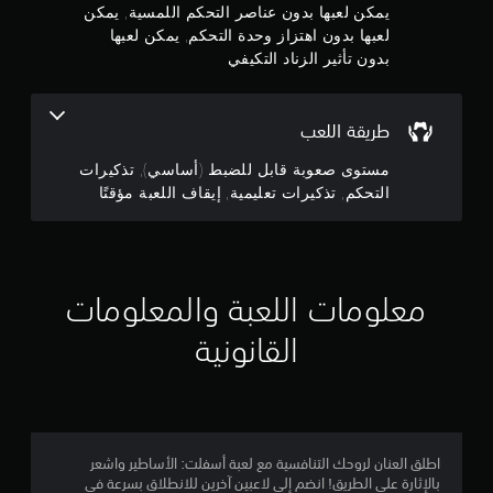
ا
يمكن لعبها بدون عناصر التحكم اللمسية, يمكن
م
ج
و
لعبها بدون اهتزاز وحدة التحكم, يمكن لعبها
ؤ
ة
ق
بدون تأثير الزناد التكيفي
إ
م
تً
ل
ا
ى
م
ف
ا
طريقة اللعب
ي
ل
ن
أ
ض
مستوى صعوبة قابل للضبط (أساسي), تذكيرات
ي
غ
إ
التحكم, تذكيرات تعليمية, إيقاف اللعبة مؤقتًا
و
ط
ق
ع
ج
ت
ل
ف
ى
م
ي
ا
أ
معلومات اللعبة والمعلومات
ل
ا
ث
أ
ن
القانونية
ز
ا
ل
ر
ء
ا
ط
ي
ر
ر
ب
ي
1
س
ق
ر
اطلق العنان لروحك التنافسية مع لعبة أسفلت: الأساطير واشعر
ة
0
ع
بالإثارة على الطريق! انضم إلى لاعبين آخرين للانطلاق بسرعة في
ا