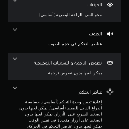
3
ب
ع
المرئيات
ة
.
ب
و
ة
محو النص, الراحة البصرية (أساسي)
ا
8
م
ل
ؤ
ت
9
ق
ن
الصوت
تً
ق
ن
ل
ا
عناصر التحكم في حجم الصوت
ف
ي
ج
ي
م
ا
ك
و
نصوص الترجمة والتسميات التوضيحية
ل
ن
ق
ك
م
يمكن لعبها بدون نصوص ترجمة
و
إ
ا
ي
م
ئ
ق
م
عناصر التحكم
ا
ن
ب
ف
د
إعادة تعيين وحدة التحكم (أساسي), حساسية
ا
5
و
ل
الذراع القابل للضبط (أساسي), يمكن لعبها بدون
ن
ل
الضغط السريع على الأزرار, يمكن لعبها بدون
ن
ا
ع
الضغط على أزرار متعددة في نفس الوقت,
ل
ب
ج
ح
يمكن لعبها بدون عناصر التحكم في الحركة,
ة