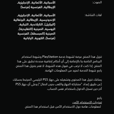
الصوت:
د
الأسبانية, الألمانية, الإنجليزية,
الإيطالية, الفرنسية (فرنسا)
د
ة
لغات الشاشة:
الأسبانية, الألمانية, الإنجليزية,
ف
الإندونيسية, الإيطالية, البرتغالية
ي
(البرازيل), التايلاندية, التركية,
ن
الروسية, الصينية (التقليدية),
ف
الصينية (المبسطة), الفرنسية
س
(فرنسا), الكورية, اليابانية
ا
ل
و
تنزيل هذا المنتج عرضة لشروط خدمة‫ PlayStation وشروط استخدام 
ق
البرنامج الخاصة بنا بالإضافة إلى أي أحكام إضافية محددة تطبق على هذا 
ت
المنتج. إذا كنت لا ترغب في قبول هذه الشروط، لا تقم بتنزيل هذا المنتج. 
ي
راجع شروط الخدمة لمزيد من المعلومات الهامة.
م
ك
يمكنك تنزيل هذا المحتوى وتشغيله على جهاز PS5 الرئيسي المرتبط بحسابك 
ن
(عن طريق إعداد "مشاركة الجهاز واللعب بدون اتصال") وعلى أي جهاز PS5 
ك
آخر حين تسجل الدخول باستخدام نفس الحساب.
ل
ع
راجع 
ب
تحذيرات الاستخدام الآمن
ا
 لمعلومات هامة حول الاستخدام الآمن قبل استخدام هذا المنتج.
ل