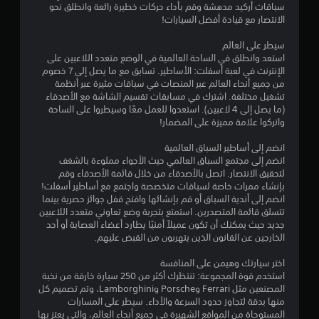
ة
سباقات أركيد مدهشة وقم بأداء حركات خطيرة رائعة وانطلق نحو
ل
4
أ
الانتصار مع قيادة أفضل السيارات!
ل
و
ع
0
خ
سيطر على العالم
ب
ل
استعد وانطلق في الساحة العالمية في الوضع متعدد اللاعبين على
أ
4
ا
الإنترنت في لعبة أسفلت: الأساطير. تسابق مع ما يصل إلى 7 خصوم
و
ل
من جميع أنحاء العالم عبر المنصات في سباقات مثيرة عبر أنظمة
ا
3
و
تشغيل مختلفة. اشترك في مسابقات تقسيم الشاشة مع الأصدقاء
ل
ق
(ما يصل إلى 4 لاعبين). استعدوا للعمل معًا وسيطروا على الساحة
ف
م
ت
واتركوا علامة مميزة على المضمار!
ي
م
د
ن
ح
انضم إلى أساطير السباق العالمية
ي
د
انضم إلى مجتمع السباق العالمي حيث الأجواء مملوءة بالشغف
و
و
ا
لتحقيق الانتصار. اتصل بالأصدقاء من خلال قائمة الأصدقاء وقم
ه
د
بإنشاء ممرات خاصة لسباقات متخصصة واجتمع مع أساطير أسفلت!
ا
.
انضم إلى أندية السباق أو قم بإنشائها وافتح قفل جوائز حصرية بينما
ل
ت
تتسلق قائمة المتصدرين. استمتع بتجربة وضع تعاوني متعدد اللاعبين
ا
جديد حيث يمكنك أن تكون عميلاً أمنيًا يطارد أعضاء العصابة أو أحد
ت
ل
ي
الخارجين عن القانون الذين يتهربون من القبض عليهم.
س
م
ق
ي
ك
اختر سيارتك وهيمن على المنافسة
ن
ن
استخدم قوة المجموعة: تنتظرك أكثر من 250 سيارة خارقة من نخبة
ي
م
ل
المصنعين مثل Ferrari وPorsche وLamborghini، وتم تصميم كل
ا
منها بدقة لتجاوز حدود السرعة والأداء. سيطر على المسارات
ع
ي
ئ
المستوحاة من المواقع الشهيرة في جميع أنحاء العالم، والتي يعتز بها
ب