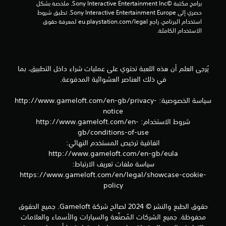
ل
برامج مكتبة ©Sony Interactive Entertainment Inc. ملخصة بشكل 
ع
حصري إلى Sony Interactive Entertainment Europe. تطبق شروط 
ب
استخدام البرنامج، راجع eu.playstation.com/legal لمعرفة حقوق 
ة
الاستخدام الكاملة.
و
ا
ل
ت
يُرجى العلم أن هذه اللعبة تحتوي على عمليات شراء داخل التطبيق، بما
ن
في ذلك العناصر العشوائية المدفوعة.
ق
ل
سياسة الخصوصية: http://www.gameloft.com/en-gb/privacy-
ف
notice
ي
ا
شروط الاستخدام: http://www.gameloft.com/en-
ل
gb/conditions-of-use
ق
اتفاقية ترخيص المستخدم النهائي:
و
http://www.gameloft.com/en-gb/eula
ا
سياسة ملفات تعريف الارتباط:
ئ
https://www.gameloft.com/en/legal/showcase-cookie-
م
ب
policy
د
و
حقوق الطبع والنشر © 2024 لصالح شركة Gameloft. جميع الحقوق
ن
محفوظة. جميع الشركات المُصنِّعة والسيارات والأسماء والعلامات
ا