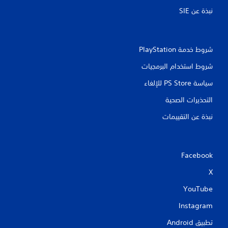
ا
نبذة عن SIE‏
ر
م
ت
ع
شروط خدمة PlayStation‏
د
د
شروط استخدام البرمجيات
ة
ف
سياسة PS Store للإلغاء
ي
ن
التحذيرات الصحية
ف
س
نبذة عن التقييمات
ا
ل
و
ق
Facebook
ت
.
X
YouTube
ي
م
Instagram
ك
تطبيق Android‏
ن