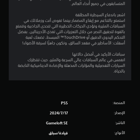
ي
المتسابقون في جميع أنحاء العالم.
م
ه
ة
(
ا
اشعر باندفاع السيطرة المطلقة
ا
ا
ب
استمتع بالتناغم مع إيقاع المضمار بينما تغوص أنت وزملائك في
ل
د
السباقات المثيرة وتؤدي الحركات الخطيرة التي تتحدى الجاذبية وتتمتع
ل
ت
و
بالقوة لتحقيق النصر من خلال التعزيزات التي تغذي الأدرينالين. بفضل
ع
ن
التحكم اليدوي الدقيق أو TouchDrive™ المبسط، تضعك لعبة
ب
ا
أسفلت: الأساطير في مقعد السائق، وتكون جاهزًا لسرقة الأضواء!
غ
ل
ي
سباقات الأركيد في أفضل حالاتها
ض
ر
انغمس في عالم السباقات عالي السرعة والمثير، حيث تنتظرك
غ
ا
السيارات التفصيلية والمؤثرات المذهلة والإضاءة الديناميكية النابضة
ل
ط
بالحياة.
م
ع
ت
ل
ص
ى
ل
أ
ف
ز
ق
المنصة:
PS5
ر
ط
ا
)
الإصدار:
17‏/7‏/2024
ر
.
الناشر:
Gameloft SE
م
ت
الأنواع:
قيادة/سباق
ع