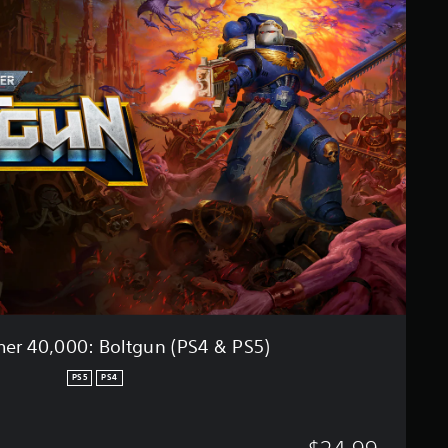
ا
r
ل
h
ت
a
ق
m
ي
m
ي
e
م
r
ا
4
ت
0
,
0
0
0
:
B
o
l
t
r 40,000: Boltgun (PS4 & PS5)
g
u
PS5
PS4
n
(
P