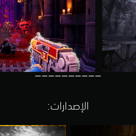
الإصدارات:‏
F
o