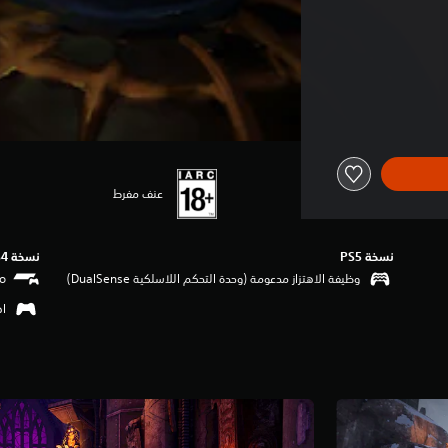
عنف مفرط
نسخة PS5‏
نسخة PS4‏
وظيفة الاهتزاز مدعومة (وحدة التحكم اللاسلكية DualSense‏)
اهتزا