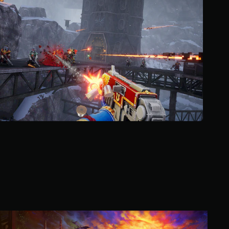
ن
5
ن
ج
و
م
م
ن
إ
ج
م
ا
ل
ي
5
.
5
أ
ل
ف
م
W
ن
a