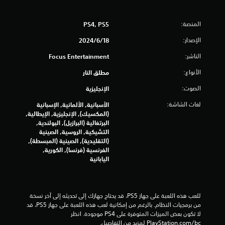
و
المنصة:
PS4, PS5
م
الإصدار:
18‏/6‏/2024
م
الناشر:
Focus Entertainment
ن
الأنواع:
مطلق النار
إ
الصوت:
الإنجليزية
ج
لغات الشاشة:
الأسبانية, الألمانية, الإسبانية
(المكسيك), الإنجليزية, الإيطالية,
م
البرتغالية (البرازيل), البولندية,
التشيكية, الروسية, الصينية
ا
(التقليدية), الصينية (المبسطة),
الفرنسية (فرنسا), الكورية,
ل
اليابانية
ي
للعب هذه اللعبة على جهاز PS5، قد يحتاج جهازك إلى تحديثه إلى آخر نسخة 
5
من برمجيات النظام. بالرغم من إمكانية لعب هذه اللعبة على جهاز PS5، قد 
لا تكون بعض الميزات المتوفرة على PS4 موجودة. انظر 
5
‎PlayStation.com/bc لمزيد من التفاصيل.