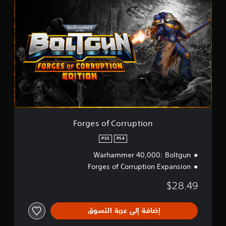
F
S
o
4
r
&
g
P
e
S
s
5
o
)
f
C
o
r
r
u
p
Forges of Corruption
t
i
PS5
PS4
o
Warhammer 40,000: Boltgun
n
Forges of Corruption Expansion
$28.49
إضافة إلى عربة التسوق