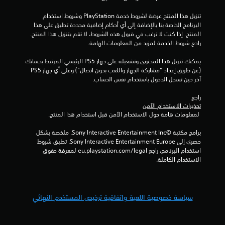
0
تنزيل هذا المنتج عرضة لشروط خدمة‫ PlayStation وشروط استخدام 
البرنامج الخاصة بنا بالإضافة إلى أي أحكام إضافية محددة تطبق على هذا 
0
المنتج. إذا كنت لا ترغب في قبول هذه الشروط، لا تقم بتنزيل هذا المنتج. 
راجع شروط الخدمة لمزيد من المعلومات الهامة.
م
يمكنك تنزيل هذا المحتوى وتشغيله على جهاز PS5 الرئيسي المرتبط بحسابك 
ن
(عن طريق إعداد "مشاركة الجهاز واللعب بدون اتصال") وعلى أي جهاز PS5 
آخر حين تسجل الدخول باستخدام نفس الحساب.
ا
راجع 
ل
تحذيرات الاستخدام الآمن
 لمعلومات هامة حول الاستخدام الآمن قبل استخدام هذا المنتج.
ت
برامج مكتبة ©Sony Interactive Entertainment Inc. ملخصة بشكل 
ق
حصري إلى Sony Interactive Entertainment Europe. تطبق شروط 
استخدام البرنامج، راجع eu.playstation.com/legal لمعرفة حقوق 
ي
الاستخدام الكاملة.
ي
م
سياسة خصوصية اللعبة واتفاقية ترخيص المستخدم النهائي
ا