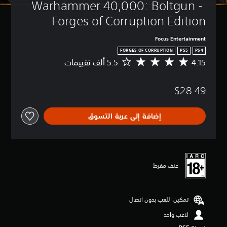
Warhammer 40,000: Boltgun - 
Forges of Corruption Edition
Focus Entertainment
FORGES OF CORRUPTION
PS5
PS4
4.15
م
ت
و
$28.49
س
ط
ا
إضافة إلى عربة التسوق
ل
ت
ق
ي
ي
م
عنف مفرط
4
.
1
تمكين اللعب بدون اتصال
5
ن
لاعب واحد
ج
و