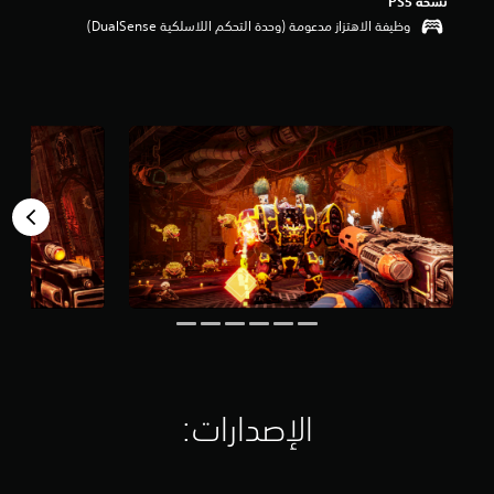
نسخة PS5‏
م
وظيفة الاهتزاز مدعومة (وحدة التحكم اللاسلكية DualSense‏)
م
ن
5
ن
ج
و
م
م
ن
إ
ج
م
ا
ل
ي
5
.
5
أ
الإصدارات:‏
ل
ف
م