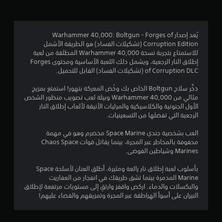
.
1
يُعد إصدار Warhammer 40,000: Boltgun - Forges of
Corruption Edition (تشكيلات الفساد) هو الطريقة الأشمل
5
للاستمتاع بتجربة نسخة Warhammer 40,000 المطلقة من لعبة
إطلاق النار الرجعية، ويشمل ذلك اللعبة الأساسية ومحتوى Forges
ن
of Corruption DLC (تشكيلات الفساد) القابل للتحميل.
ج
ذخِّر سلاح Boltgun الخاص بك وخُض المعركة بتهور! استمتع بمزيج
مثالي من Warhammer 40,000 وبيئة لعب تصويب منظور الشخص
و
الأول الجنونية والكلاسيكية والمرئيات الأنيقة لألعاب إطلاق النار
الرجعية التي تفضلها من التسعينيات.
م
العب بشخصية جندي Space Marine مخضرم وهو في مهمة
م
محفوفة بالمخاطر عبر المجرة، بينما يقاتل قوات Chaos Space
Marines وشياطين الفوضى.
ن
بأسلوب لعبة إطلاق نار رائعة ومثيرة، أطلق العنان لأسلحة Space
5
Marine المدمرة بينما تشق طريقك في انفجار من العفاريت
والبكسلات والدماء. اركض واقفز وارتقِ إلى مستويات مرتفعة لإطلاق
ن
النيران على أسوأ الهراطقة عبر المجرة وتمزيقهم والقضاء عليهم!
ج