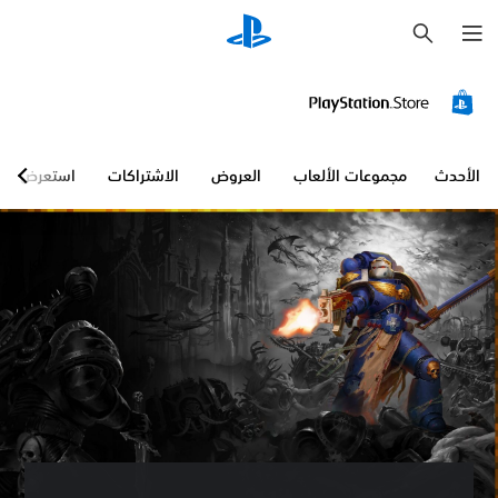
ب
ح
ث
الأحدث
مجموعات الألعاب
العروض
الاشتراكات
استعرض