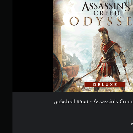
Assassin' - نسخة الديلوكس
بالغ $74.99‏