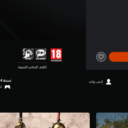
اللغة, العناصر العنيفة
نسخة PS4‏
لاعب واحد
اهتزا