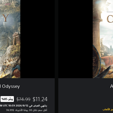
s
a
s
s
i
n
'
s
C
r
e
e
d
O
d
y
s
s
A
s Creed Odyssey
e
y
-
$11.24
$74.99
وفّر 85%‏
مخصوم من السعر الأصلي ال
ن
ينتهي العرض في 12‏/8‏/2026 10:59 PM UTC‏
س
أقل سعر خلال 30 يومًا الأخيرة: $74.99‏
خ