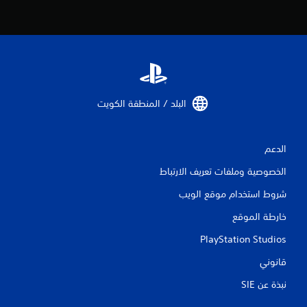
ا
ص
ر
ا
ل
ت
ح
البلد / المنطقة الكويت‏
ك
م
ا
الدعم
ل
ل
الخصوصية وملفات تعريف الارتباط
م
س
شروط استخدام موقع الويب
ي
خارطة الموقع
ة
ي
PlayStation Studios
م
ك
قانوني
ن
ك
نبذة عن SIE‏
ل