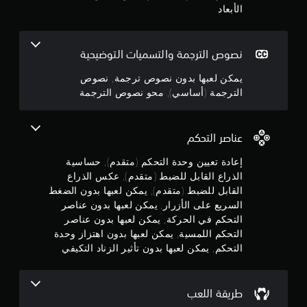
م
الأبعاد
أ
و
م
خ
ل
نصوص الترجمة والتسميات التوضيحية
ن
ا
ل
يمكن لعبها بدون نصوص ترجمة, نصوص
5
و
الترجمة (أساسي), محو نصوص الترجمة
ق
ن
ت
م
ح
ج
عناصر التحكم
د
و
و
إعادة تعيين وحدة التحكم (متقدم), حساسية
د
الذراع القابل للضبط (متقدم), عكس الذراع
.
م
القابل للضبط (متقدم), يمكن لعبها بدون الضغط
السريع على الأزرار, يمكن لعبها بدون عناصر
م
ي
التحكم في الحركة, يمكن لعبها بدون عناصر
م
التحكم اللمسية, يمكن لعبها بدون اهتزاز وحدة
ن
ك
التحكم, يمكن لعبها بدون تأثير الزناد التكيفي
ن
إ
ل
ع
ج
طريقة اللعب
ب