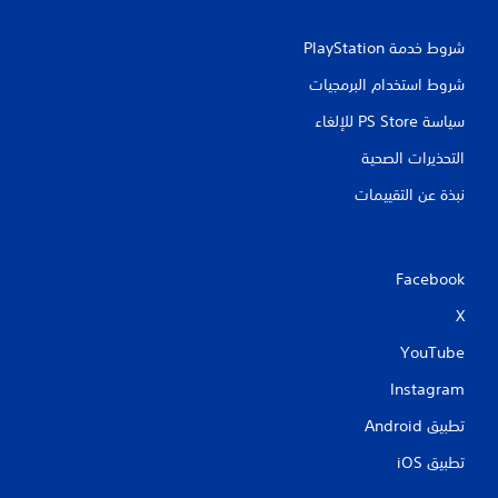
ع
ب
ا
شروط خدمة PlayStation‏
ل
ل
شروط استخدام البرمجيات
ع
سياسة PS Store للإلغاء
ب
ة
التحذيرات الصحية
ب
د
نبذة عن التقييمات
و
ن
ا
ل
Facebook
ح
ا
X
ج
ة
YouTube
إ
ل
Instagram
ى
ا
تطبيق Android‏
س
تطبيق iOS‏
ت
خ