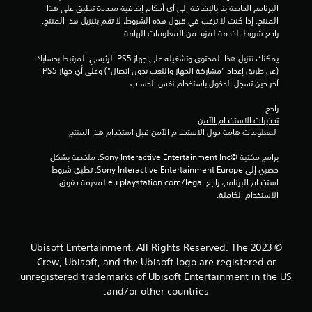
ا
البرنامج الخاصة بنا بالإضافة إلى أي أحكام إضافية محددة تطبق على هذا 
ل
المنتج. إذا كنت لا ترغب في قبول هذه الشروط، لا تقم بتنزيل هذا المنتج. 
ح
راجع شروط الخدمة لمزيد من المعلومات الهامة.
ر
ك
يمكنك تنزيل هذا المحتوى وتشغيله على جهاز PS5 الرئيسي المرتبط بحسابك 
ة
(عن طريق إعداد "مشاركة الجهاز واللعب بدون اتصال") وعلى أي جهاز PS5 
.
آخر حين تسجل الدخول باستخدام نفس الحساب.
راجع 
ي
تحذيرات الاستخدام الآمن
م
 لمعلومات هامة حول الاستخدام الآمن قبل استخدام هذا المنتج.
ك
ن
برامج مكتبة ©Sony Interactive Entertainment Inc. ملخصة بشكل 
حصري إلى Sony Interactive Entertainment Europe. تطبق شروط 
ل
استخدام البرنامج، راجع eu.playstation.com/legal لمعرفة حقوق 
ع
الاستخدام الكاملة.
ب
ه
ا
ب
© 2023 Ubisoft Entertainment. All Rights Reserved. The
د
Crew, Ubisoft, and the Ubisoft logo are registered or
و
unregistered trademarks of Ubisoft Entertainment in the US
ن
and/or other countries.
ع
ن