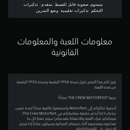
ه
م
مستوى صعوبة قابل للضبط (متقدم), تذكيرات
ا
التحكم, تذكيرات تعليمية, وضع التمرين
ا
ب
د
ل
و
ن
ي
ع
معلومات اللعبة والمعلومات
ن
1
ا
القانونية
ص
1
ر
ا
7
ل
9
ت
يتيح لكم هذا المنتج تنزيل نسخة PS4® الرقمية ونسخة PS5® الرقمية
ح
0
من هذه اللعبة.
ك
م
جربوا THE CREW MOTORFEST مجاناً!
9
ف
ي
أحضروا تذاكركم إلى Motorfest واستمتعوا باللعبة مجاناً لمدة خمس
م
ا
ساعات! إذا أردتم متابعة مغامراتكم في The Crew Motorfest،
ل
فيمكنكم شراء اللعبة والاحتفاظ بتقدمكم! سيتم حفظ كل ما
ن
ح
نفذتموه وفتحتموه أثناء تجربتكم المجانية وسيكون متاحاً إذا قررتم
ر
الحصول على اللعبة الكاملة.