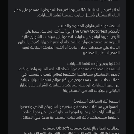
ا
ك
أهلاً بكم في Motorfest! سيتيح لكم هذا المهرجان المستمر على مدار
ة
ل
العام الاستمتاع بأفضل تجارب تقدمها ثقافة السيارات.
ي
ت
م
استكشفوا عالم هاواي المفتوح والخلاب
ك
تأخذكم The Crew Motorfest إلى أحد أكثر المناطق سحراً على
ق
ن
الأرض: جزيرة أواهو في هاواي. انضموا إلى سباقات الشوارع عالية
ك
السرعة عبر مدينة هونولولو المكتظة أو اختبروا مهاراتكم في الطرق
ي
ل
الوعرة على منحدرات بركان رمادية أو أتقنوا الطريقة المثالية لعبور
ع
المنحنيات على المضامير.
ي
ب
ا
احتفلوا بجميع أوجه ثقافة السيارات
م
ل
استمتعوا بمجموعة متنوعة من أنشطة القيادة المثيرة واختاروا كيف
ل
تريدون الاستمتاع بسياراتكم! اكتشفوا قوائم اللعب وانغمسوا في
ع
ا
حملات ذات سمات ستغمركم في أكثر عوالم ثقافة السيارات إثارة،
ب
من بينها السيارات الرياضية الأمريكية وسباقات الشوارع على الطراز
ة
ت
الياباني ومركبات الماضي الأسطورية!
ب
د
اجمعوا أكثر السيارات أسطوريةً
و
نافسوا في سباقات محتدمة واستعرضوا أسلوبكم الخاص واجمعوا
ن
أشهر السيارات وأكثر بكثير! افرضوا سيطرتكم في كل تحدٍ للقيادة
ا
واملؤوا مجموعتكم بأكثر المركبات الأسطورية روعة على الإطلاق.
ل
ح
مطلوب اتصال بالإنترنت وحساب Ubisoft وحساب
ا
PlayStation™Network واشتراك PlayStation®Plus (يباع على