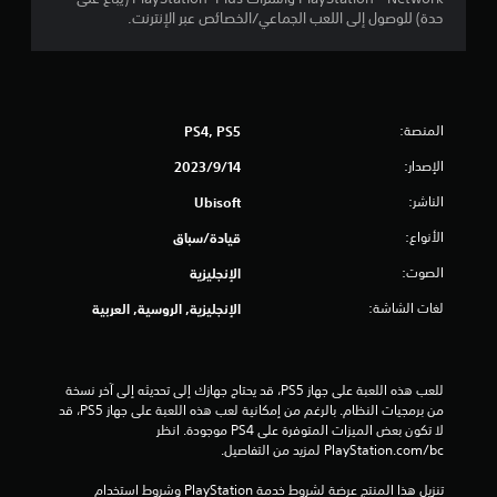
ج
حدة) للوصول إلى اللعب الجماعي/الخصائص عبر الإنترنت.
ة
إ
ل
ى
ا
س
المنصة:
PS4, PS5
ت
الإصدار:
14‏/9‏/2023
خ
د
الناشر:
Ubisoft
ا
م
الأنواع:
قيادة/سباق
ع
ن
الصوت:
الإنجليزية
ا
لغات الشاشة:
ص
الإنجليزية, الروسية, العربية
ر
ا
ل
ت
للعب هذه اللعبة على جهاز PS5، قد يحتاج جهازك إلى تحديثه إلى آخر نسخة 
ح
من برمجيات النظام. بالرغم من إمكانية لعب هذه اللعبة على جهاز PS5، قد 
ك
لا تكون بعض الميزات المتوفرة على PS4 موجودة. انظر 
م
‎PlayStation.com/bc لمزيد من التفاصيل.
ف
ي
تنزيل هذا المنتج عرضة لشروط خدمة‫ PlayStation وشروط استخدام 