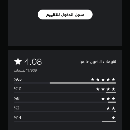
ة
و
ا
سجل الدخول للتقييم
ل
ت
ن
ق
ل
ف
ي
ا
م
4.08
ل
تقييمات اللاعبين عالميًا
ق
ت
و
ا
و
ئ
م
س
ب
د
ط
و
ن
ا
ا
ل
ح
ل
ا