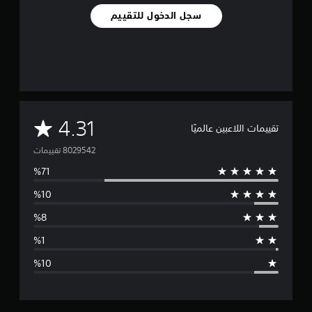
سجل الدخول للتقييم
م
4.31
تقييمات اللاعبين عالميًا
ت
و
س
ط
ا
ل
ت