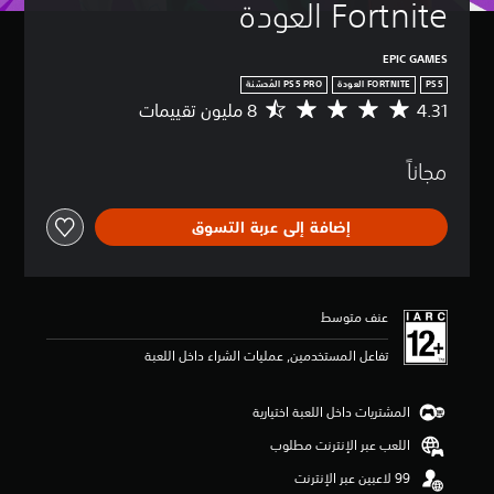
Fortnite العودة
EPIC GAMES
PS5
FORTNITE العودة
4.31
م
ت
و
مجاناً
س
ط
ا
إضافة إلى عربة التسوق
ل
ت
ق
ي
ي
عنف متوسط
م
4
تفاعل المستخدمين, عمليات الشراء داخل اللعبة
.
3
1
المشتريات داخل اللعبة اختيارية
ن
اللعب عبر الإنترنت مطلوب
ج
و
م