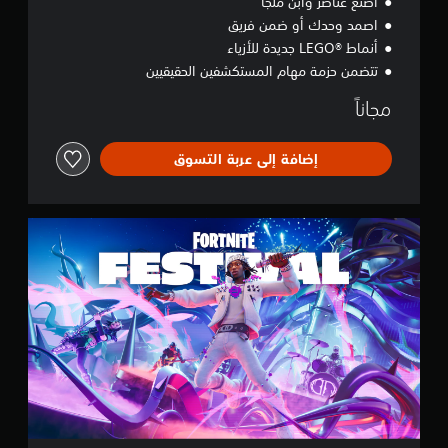
اصنع عناصر وابن ملجأً
ي
اصمد وحدك أو ضمن فريق
أنماط LEGO®‎ جديدة للأزياء
تتضمن حزمة مهام المستكشفين الحقيقيين
مجاناً
إضافة إلى عربة التسوق
F
o
r
t
n
i
t
e
F
e
s
t
i