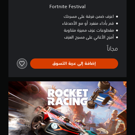
v
Fortnite Festival
a
l
اعزف ضمن فرقة على مسرحك
قم بأداء منفرد أو مع الأصدقاء
مقطوعات عزف مميزة متناوبة
أمزج الأغاني على مسرح العزف
مجاناً
إضافة إلى عربة التسوق
R
o
c
k
e
t
R
a
c
i