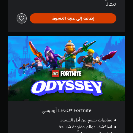
مجاناً
إضافة إلى عربة التسوق
L
E
G
O
®
F
o
r
t
n
i
t
e
أ
LEGO® Fortnite أوديسي
و
د
مغامرات تصنيع من أجل الصمود
ي
استكشف عوالم مفتوحة شاسعة
س