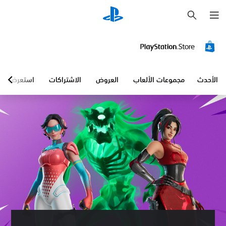
ب
ح
ث
الأحدث
مجموعات الألعاب
العروض
الاشتراكات
استعرض