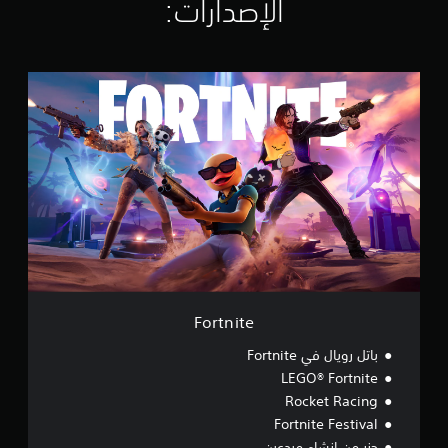
الإصدارات:‏
ت
ق
ي
ي
F
م
o
ا
r
ت
t
n
i
t
e
Fortnite
باتل رويال في Fortnite
LEGO® Fortnite
Rocket Racing
Fortnite Festival
جزر من إنشاء مبدعين