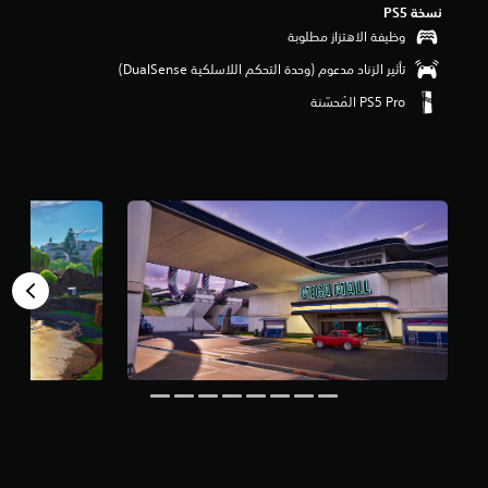
نسخة PS5‏
م
ن
وظيفة الاهتزاز مطلوبة
5
تأثير الزناد مدعوم (وحدة التحكم اللاسلكية DualSense‏)
ن
ج
و
م
م
ن
إ
ج
م
ا
ل
ي
8
م
ل
ي
و
ن
م
ن
ا
ل