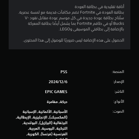
م
أناقة تقليدية في بطاقة العودة
بطاقة العودة في Fortnite تضم مكافآت قديمة مع لمسة عصرية.
ن
ستُتاح بطاقة عودة جديدة في كل موسم عودة مقابل نقود V-
Bucks أو في طاقم Fortnite بما يشمل أيضًا بطاقة المعركة
5
بالإضافة إلى بطاقتي الموسيقى وLEGO.
ن
الحصول على هذه الإضافة ليس ضروريًا للوصول إلى هذا المحتوى.
ج
و
المنصة:
PS5
م
الإصدار:
6‏/12‏/2024
م
الناشر:
EPIC GAMES
ن
الأنواع:
حركة, مغامرة
إ
الصوت:
الأسبانية, الألمانية, الإسبانية
(المكسيك), الإنجليزية, الإيطالية,
ج
البرتغالية (البرازيل), البولندية,
التركية, الروسية, العربية,
م
الفرنسية (فرنسا), الكورية,