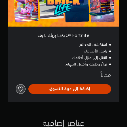
r
t
n
i
t
e
ب
LEGO® Fortnite بريك لايف
ر
ي
استكشف المعالم
ك
رافق الأصدقاء
ل
انتقل إلى منزل أحلامك
ا
ي
تولَّ وظيفة وأكمل المهام
ف
مجاناً
إضافة إلى عربة التسوق
عناصر إضافية