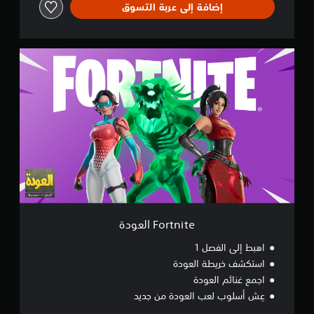
إضافة إلى عربة التسوق
d
F
o
r
t
n
i
t
e
ا
ل
ع
و
د
ة
Fortnite العودة
اهبط إلى الفصل 1
استكشف خريطة العودة
اجمع غنائم العودة
عِش أسلوب لعب العودة من جديد