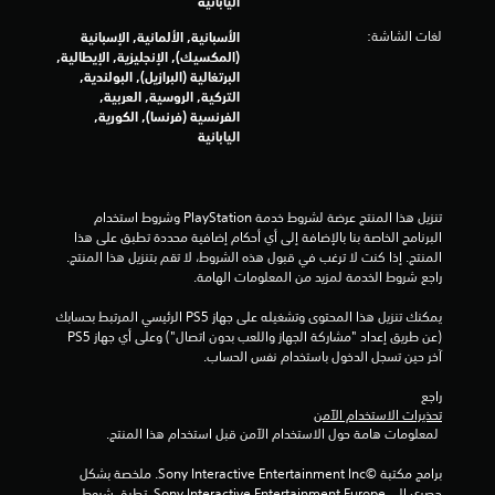
اليابانية
ا
لغات الشاشة:
الأسبانية, الألمانية, الإسبانية
ل
(المكسيك), الإنجليزية, الإيطالية,
البرتغالية (البرازيل), البولندية,
التركية, الروسية, العربية,
ي
الفرنسية (فرنسا), الكورية,
اليابانية
8
0
تنزيل هذا المنتج عرضة لشروط خدمة‫ PlayStation وشروط استخدام 
2
البرنامج الخاصة بنا بالإضافة إلى أي أحكام إضافية محددة تطبق على هذا 
المنتج. إذا كنت لا ترغب في قبول هذه الشروط، لا تقم بتنزيل هذا المنتج. 
9
راجع شروط الخدمة لمزيد من المعلومات الهامة.
5
يمكنك تنزيل هذا المحتوى وتشغيله على جهاز PS5 الرئيسي المرتبط بحسابك 
(عن طريق إعداد "مشاركة الجهاز واللعب بدون اتصال") وعلى أي جهاز PS5 
4
آخر حين تسجل الدخول باستخدام نفس الحساب.
2
راجع 
تحذيرات الاستخدام الآمن
م
 لمعلومات هامة حول الاستخدام الآمن قبل استخدام هذا المنتج.
ن
برامج مكتبة ©Sony Interactive Entertainment Inc. ملخصة بشكل 
حصري إلى Sony Interactive Entertainment Europe. تطبق شروط 