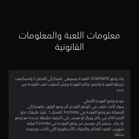
ق
ي
ي
معلومات اللعبة والمعلومات
م
القانونية
4
.
3
عاد وضع FORTNITE: العودة وسيبقى. اهبط إلى الفصل 1 واستكشف
خريطة العودة واجمع غنائم العودة وعِش أسلوب لعب العودة من
1
جديد.
ن
عودة وضع العودة الأصلي
سواء أكنت تلعب في الوضع الفردي أم وضع الفِرَق، فاهبط إلى
ج
المعركة مع وضع العودة في Fortnite: الفصل 1. شيّد طريقك نحو
النصر التام في باتل رويال أو هيمن على الجزيرة بطريقة جديدة مع وضع
و
بلا بناء. يستمر كل موسم من وضع العودة في Fortnite قرابة
شهرين، لتعود الغنائم والميزات الأسطورية التي كانت موجودة
م
سابقًا.