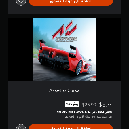
إضافة إلى عربة التسوق
e
E
d
i
A
t
s
i
s
o
e
n
t
t
o
C
o
r
s
a
Assetto Corsa
$6.74
$26.99
وفّر 75%‏
مخصوم من السعر الأصلي البالغ $26.99‏
ينتهي العرض في 12‏/8‏/2026 10:59 PM UTC‏
أقل سعر خلال 30 يومًا الأخيرة: $26.99‏
إضافة إلى عربة التسوق