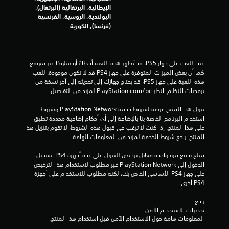
ن
الإيطالية, البرتغالية (البرتغال),
البولندية, الروسية, الفرنسية
ج
(فرنسا), الكورية
و
م
عند اللعب على جهاز PS5، قد تُظهر هذه اللعبة أخطاءً أو سلوكا غير متوقع، 
كما أن بعض الميزات المتوفرة على جهاز PS4 قد لا تكون موجودة. للعب 
م
هذه اللعبة على جهاز PS5، قد يحتاج جهازك إلى تحديثه إلى آخر نسخة من 
برمجيات النظام. انظر ‎PlayStation.com/bc لمزيد من التفاصيل.
ن
تنزيل هذا المنتج عرضة لشروط خدمة PlayStation Network وشروط 
إ
استخدام البرنامج الخاصة بنا بالإضافة إلى أي أحكام إضافية محددة تطبق 
على هذا المنتج. إذا كنت لا ترغب في قبول هذه الشروط، لا تقوم بتنزيل هذا 
ج
المنتج. راجع شروط الخدمة لمزيد من المعلومات الهامة.
م
مبلغ يدفع مرة واحدة مقابل ترخيص للتنزيل على عدة أجهزة PS4. تسجيل 
الدخول إلى PlayStation Network غير مطلوب لاستخدام هذا الترخيص 
ا
على جهاز PS4 الأساسي الخاص بك، لكنه مطلوب للاستخدام على أجهزة 
PS4 أخرى.
ل
راجع 
ي
تحذيرات الاستخدام الآمن
 لمعلومات هامة حول الاستخدام الآمن قبل استخدام هذا المنتج.