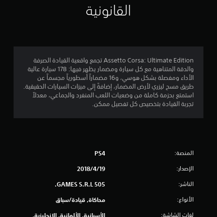
م
القانونية
3
.
6
Assetto Corsa: Ultimate Edition تجمع واقعية القيادة الصرفة
والدقة المتناهية مع كل سيارة ومضمار يظهر فيها: 178 سيارة عالية
2
الأداء ومفصلة بشكل هوسي، و16 مضماراً أسطورياً مجسماً عن
طريق مسح ليزري لأرض المضمار، إضافةً إلى ميزات السيارات الحقيقية.
ن
استمتع بحزمة كاملة من وضعيات اللعب المنفرد والجماعي، معدلاً
تجربة القيادة بتخصيص كل تفصيل ممكن.
ج
و
م
المنصة:
PS4
م
الإصدار:
19‏/4‏/2018
ن
الناشر:
505 GAMES S.R.L.
5
الأنواع:
محاكاة, قيادة/سباق
لغات الشاشة:
الأسبانية, الألمانية, الإنجليزية,