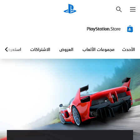
ب
ح
ث
الأحدث
مجموعات الألعاب
العروض
الاشتراكات
استعرض