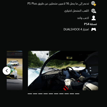
و
تدعم إلى ما يصل 16 لاعبين متصلين عن طريق PS Plus‏
م
اللعب المتصل اختياري
م
ن
لاعب واحد
5
نسخة PS4‏
ن
ج
اهتزاز DUALSHOCK 4‏
و
م
م
ن
إ
ج
م
ا
ل
ي
1
2
أ
ل
ف
م
ن