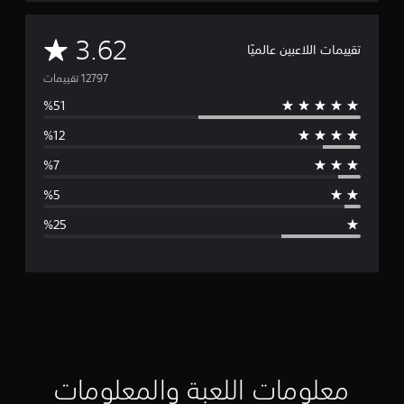
م
3.62
تقييمات اللاعبين عالميًا
ت
و
س
ط
ا
ل
ت
ق
ي
ي
معلومات اللعبة والمعلومات