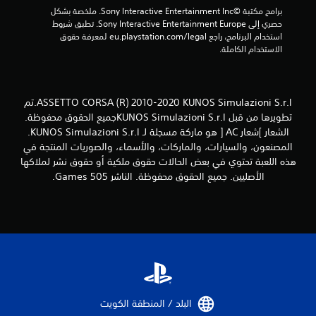
1
برامج مكتبة ©Sony Interactive Entertainment Inc. ملخصة بشكل 
2
حصري إلى Sony Interactive Entertainment Europe. تطبق شروط 
استخدام البرنامج، راجع eu.playstation.com/legal لمعرفة حقوق 
الاستخدام الكاملة.
7
9
7
ASSETTO CORSA (R) 2010-2020 KUNOS Simulazioni S.r.l.تم
تطويرها من قبل KUNOS Simulazioni S.r.lجميع الحقوق محفوظة.
م
الشعار ]شعار AC [ هو ماركة مسجلة لـ KUNOS Simulazioni S.r.l.
المصنعون، والسيارات، والماركات، والأسماء، والصوريات المنتجة في
ن
هذه اللعبة تحتوي في بعض الحالات حقوق ملكية أو حقوق نشر لملاكها
الأصليين. جميع الحقوق محفوظة. الناشر 505 Games.
ا
ل
ت
ق
ي
البلد / المنطقة الكويت‏