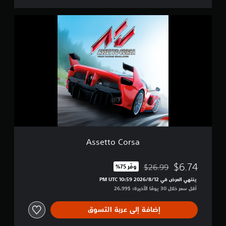
d
i
A
t
s
i
s
o
e
n
t
t
o
C
o
r
s
a
Assetto Corsa
$6.74
$26.99
وفّر 75%‏
مخصوم من السعر الأصلي البالغ $26.99‏
ينتهي العرض في 12‏/8‏/2026 10:59 PM UTC‏
أقل سعر خلال 30 يومًا الأخيرة: $26.99‏
إضافة إلى عربة التسوق