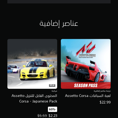
عناصر إضافية
PS4
حزمة عناصر إضافية
مركبة
لعبة السباقات Assetto Corsa
المحتوى القابل للتنزيل Assetto
Corsa - Japanese Pack
$22.99
‏-60%‏
سعر العرض $2.23‏. السعر الأصلي، $5.59‏.
$5.59
$2.23