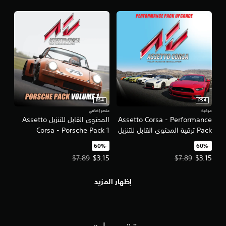
PS4
PS4
مركبة
عنصر إضافي
Assetto Corsa - Performance
المحتوى القابل للتنزيل Assetto
Pack ترقية المحتوى القابل للتنزيل
Corsa - Porsche Pack 1
‏-60%‏
‏-60%‏
سعر العرض $3.15‏. السعر الأصلي، $7.89‏.
سعر العرض $3.15‏. السعر الأصلي، $7.89‏.
$7.89
$3.15
$7.89
$3.15
إظهار المزيد