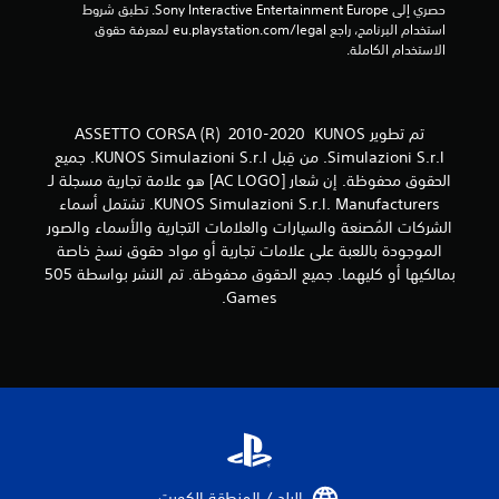
9
حصري إلى Sony Interactive Entertainment Europe. تطبق شروط 
استخدام البرنامج، راجع eu.playstation.com/legal لمعرفة حقوق 
5
الاستخدام الكاملة.
م
ن
تم تطوير ASSETTO CORSA (R) 2010-2020 KUNOS
ا
Simulazioni S.r.l. من قِبل KUNOS Simulazioni S.r.l. جميع
الحقوق محفوظة. إن شعار [AC LOGO] هو علامة تجارية مسجلة لـ
ل
KUNOS Simulazioni S.r.l. Manufacturers. تشتمل أسماء
الشركات المُصنعة والسيارات والعلامات التجارية والأسماء والصور
ت
الموجودة باللعبة على علامات تجارية أو مواد حقوق نسخ خاصة
بمالكيها أو كليهما. جميع الحقوق محفوظة. تم النشر بواسطة 505
ق
Games.
ي
ي
م
ا
ت
البلد / المنطقة الكويت‏