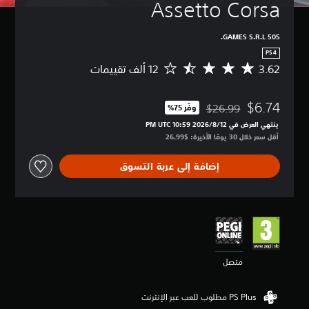
Assetto Corsa
505 GAMES S.R.L.
PS4
3.62
م
ت
و
$6.74
س
$26.99
وفّر 75%‏
مخصوم من السعر الأصلي البالغ $26.99‏
ط
ينتهي العرض في 12‏/8‏/2026 10:59 PM UTC‏
ا
أقل سعر خلال 30 يومًا الأخيرة: $26.99‏
ل
ت
إضافة إلى عربة التسوق
ق
ي
ي
م
3
.
6
2
متصل
ن
ج
و
م