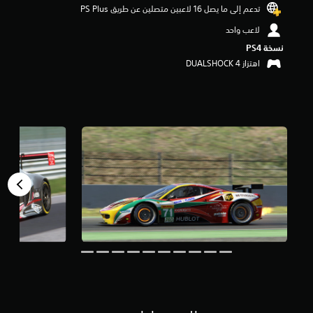
تدعم إلى ما يصل 16 لاعبين متصلين عن طريق PS Plus‏
م
ن
لاعب واحد
5
ن
نسخة PS4‏
ج
اهتزاز DUALSHOCK 4‏
و
م
م
ن
إ
ج
م
ا
ل
ي
1
2
أ
ل
ف
م
ن
ا
ل