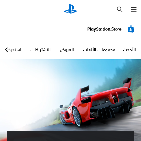
ب
ح
ث
الأحدث
مجموعات الألعاب
العروض
الاشتراكات
استعرض