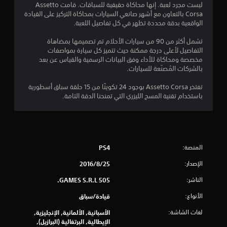
6
ليست مجرد لعبة. إنها محاكاة حقيقية للسباقات. قامت Assetto
Corsa بالتعاون مع أشهر صانعي السيارات بمحاكاة التركيز على القيادة
2
الواقعية بدقة محددة تظهر في كل تفاصيل اللعبة.
ن
تشمل أكثر من 90 من سيارات الأحلام تم تصميمها بمضاهاة
التفاصيل لأعلى درجة ممكنة حيث تتميز كل سيارة بمواصفات
ج
مخصصة ومحاكاة للأداء وفق البيانات الرسمية والقياس عن بعد
بالشركات المُصنّعة للسيارات.
و
تفتخر Assetto Corsa بوجود 24 تكوينًا من 15 حلقة سباق أسطورية
م
باستخدام تقنية المسح الليزري التي تمنحنا الدقة التامة.
م
ن
المنصة:
PS4
5
الإصدار:
25‏/8‏/2016
ن
الناشر:
505 GAMES S.R.L.
ج
الأنواع:
قيادة/سباق
و
لغات الشاشة:
الأسبانية, الألمانية, الإنجليزية,
الإيطالية, البرتغالية (البرازيل),