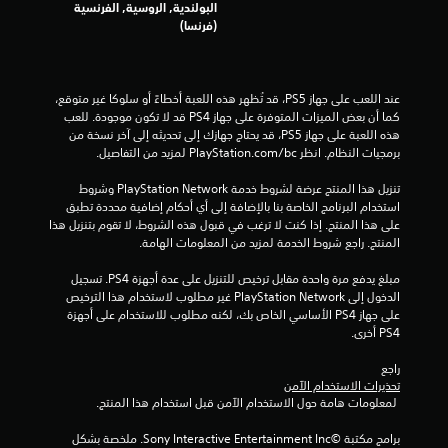
م
البولندية, الروسية, الفرنسية
(فرنسا)
م
ن
عند اللعب على جهاز PS5، قد تُظهر هذه اللعبة أخطاءً أو سلوكا غير متوقع، 
إ
كما أن بعض الميزات المتوفرة على جهاز PS4 قد لا تكون موجودة. للعب 
هذه اللعبة على جهاز PS5، قد يحتاج جهازك إلى تحديثه إلى آخر نسخة من 
ج
برمجيات النظام. انظر ‎PlayStation.com/bc لمزيد من التفاصيل.
م
تنزيل هذا المنتج عرضة لشروط خدمة PlayStation Network وشروط 
استخدام البرنامج الخاصة بنا بالإضافة إلى أي أحكام إضافية محددة تطبق 
ا
على هذا المنتج. إذا كنت لا ترغب في قبول هذه الشروط، لا تقوم بتنزيل هذا 
المنتج. راجع شروط الخدمة لمزيد من المعلومات الهامة.
ل
مبلغ يدفع مرة واحدة مقابل ترخيص للتنزيل على عدة أجهزة PS4. تسجيل 
ي
الدخول إلى PlayStation Network غير مطلوب لاستخدام هذا الترخيص 
على جهاز PS4 الأساسي الخاص بك، لكنه مطلوب للاستخدام على أجهزة 
1
PS4 أخرى.
2
راجع 
تحذيرات الاستخدام الآمن
 لمعلومات هامة حول الاستخدام الآمن قبل استخدام هذا المنتج.
7
برامج مكتبة ©Sony Interactive Entertainment Inc. ملخصة بشكل 