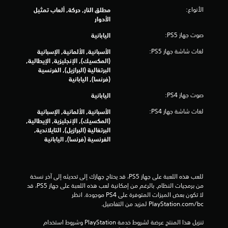
الأنواع:
مطلق النار, حركة, ألعاب تمثيل
ي
الأدوار
ي
صوت جهاز PS5:
اليابانية
م
لغات شاشة جهاز PS5:
الأسبانية, الألمانية, الإسبانية
(المكسيك), الإنجليزية, الإيطالية,
ا
البرتغالية (البرازيل), الفرنسية
(فرنسا), اليابانية
ت
صوت جهاز PS4:
اليابانية
لغات شاشة جهاز PS4:
الأسبانية, الألمانية, الإسبانية
(المكسيك), الإنجليزية, الإيطالية,
البرتغالية (البرازيل), التايلاندية,
الفرنسية (فرنسا), اليابانية
للعب هذه اللعبة على جهاز PS5، قد يحتاج جهازك إلى تحديثه إلى آخر نسخة 
من برمجيات النظام. بالرغم من إمكانية لعب هذه اللعبة على جهاز PS5، قد 
لا تكون بعض الميزات المتوفرة على PS4 موجودة. انظر 
‎PlayStation.com/bc لمزيد من التفاصيل.
تنزيل هذا المنتج عرضة لشروط خدمة‫ PlayStation وشروط استخدام 