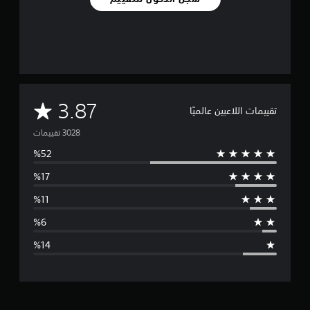
م
3.87
تقييمات اللاعبين عالميًا
ت
و
س
ط
ا
ل
ت