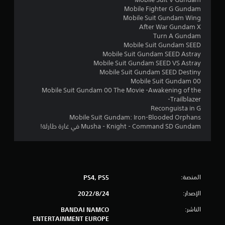
Mobile Fighter G Gundam
ل
Mobile Suit Gundam Wing
After War Gundam X
ي
Turn A Gundam
Mobile Suit Gundam SEED
3
Mobile Suit Gundam SEED Astray
Mobile Suit Gundam SEED VS Astray
0
Mobile Suit Gundam SEED Destiny
Mobile Suit Gundam 00
2
Mobile Suit Gundam 00 The Movie -Awakening of the
Trailblazer-
8
Reconguista in G
Mobile Suit Gundam: Iron-Blooded Orphans
م
Musha - Knight - Command SD Gundam في غارة طارئة!
ن
ا
المنصة:
PS4, PS5
ل
الإصدار:
24‏/8‏/2022
ت
الناشر:
BANDAI NAMCO
ق
ENTERTAINMENT EUROPE