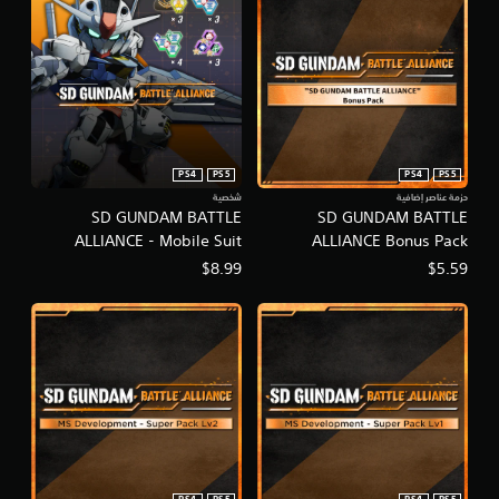
PS4
PS5
PS4
PS5
حزمة عناصر إضافية
شخصية
SD GUNDAM BATTLE
SD GUNDAM BATTLE
ALLIANCE - Mobile Suit
ALLIANCE Bonus Pack
Gundam: The Witch from
$8.99
$5.59
Mercury Pack