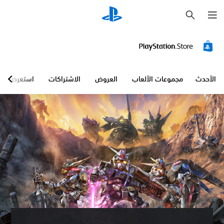
ب
ح
ث
الأحدث
مجموعات الألعاب
العروض
الاشتراكات
استعرض