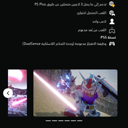
و
تدعم إلى ما يصل 3 لاعبين متصلين عن طريق PS Plus‏
م
اللعب المتصل اختياري
م
ن
لاعب واحد
5
ن
اللعب عن بُعد مدعوم
ج
نسخة PS5‏
و
وظيفة الاهتزاز مدعومة (وحدة التحكم اللاسلكية DualSense‏)
م
م
ن
إ
ج
م
ا
ل
ي
3
أ
ل
ف
م
ن
ا