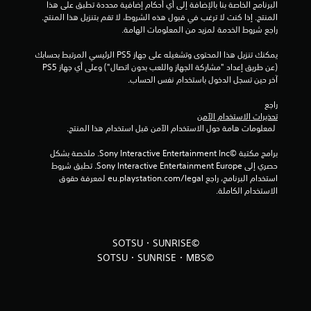
البرنامج الخاصة بنا بالإضافة إلى أي أحكام إضافية محددة تطبق على هذا 
المنتج. إذا كنت لا ترغب في قبول هذه الشروط، لا تقم بتنزيل هذا المنتج. 
راجع شروط الخدمة لمزيد من المعلومات الهامة.
يمكنك تنزيل هذا المحتوى وتشغيله على جهاز PS5 الرئيسي المرتبط بحسابك 
(عن طريق إعداد "مشاركة الجهاز واللعب بدون اتصال") وعلى أي جهاز PS5 
آخر حين تسجل الدخول باستخدام نفس الحساب.
راجع 
تحذيرات الاستخدام الآمن
 لمعلومات هامة حول الاستخدام الآمن قبل استخدام هذا المنتج.
برامج مكتبة ©Sony Interactive Entertainment Inc. ملخصة بشكل 
حصري إلى Sony Interactive Entertainment Europe. تطبق شروط 
استخدام البرنامج، راجع eu.playstation.com/legal لمعرفة حقوق 
الاستخدام الكاملة.
©SOTSU・SUNRISE
©SOTSU・SUNRISE・MBS