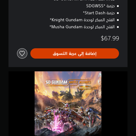
حزمة *SDGWSS
حزمة Start Dash*
الفتح المبكر لوحدة Knight Gundam*
الفتح المبكر لوحدة Musha Gundam*
$67.99
إضافة إلى عربة التسوق
S
D
G
u
n
d
a
m
B
a
t
t