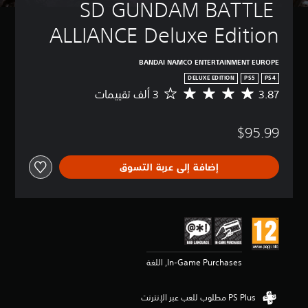
SD GUNDAM BATTLE 
ALLIANCE Deluxe Edition
BANDAI NAMCO ENTERTAINMENT EUROPE
DELUXE EDITION
PS5
PS4
3.87
م
ت
و
$95.99
س
ط
ا
إضافة إلى عربة التسوق
ل
ت
ق
ي
ي
م
3
.
In-Game Purchases, اللغة
8
7
ن
ج