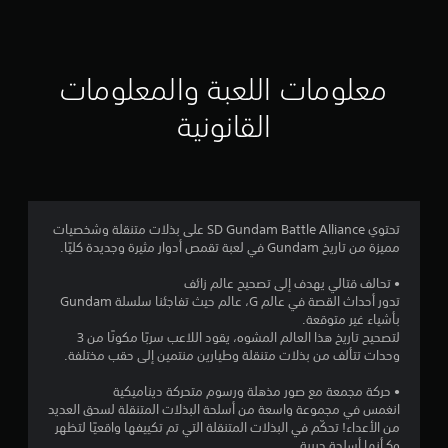
ق
ي
ي
معلومات اللعبة والمعلومات
م
القانونية
3
.
8
تحتوي SD Gundam Battle Alliance على بذلات متنقلة وشخصيات
مميزة من تاريخ Gundam في لعبة تقمص أدوار مثيرة وجديدة كليًا.
7
• تحالف قتالي يهدف إلى تصحيح عالم زائف
ن
تدور أحداث القصة في عالم G، عالم حيث تفاجئنا سلسلة Gundam
بأشياء غير متوقعة.
ج
لتصحيح تاريخ هذا العالم المشوه، يقود اللاعب سربًا مكونًا من 3
وحدات تتألف من بذلات متنقلة وطيارين منتمين إلى حقب مختلفة.
و
• حركة مجمعة مع صور مذهلة ورسوم متحركة ديناميكية
م
انغمس في مجموعة واسعة من أسلحة البذلات المتنقلة لسحق العديد
من الأعداء! تحكّم في البذلات المتنقلة التي تم تكييفها واقعيًا لتظهر
وكـأنها أسلحة حربية.