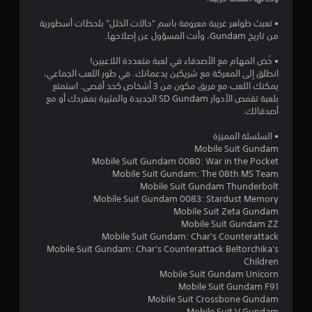
م
ن
• تعبث ظواهر غريبة معروفة باسم "حالات الخلل" بلحظات أسطورية
من تاريخ Gundam، وأنت المسؤول عن إصلاحها.
5
• خُض المهام مع الأصدقاء في لعبة متعددة اللاعبين!
ن
انطلق إلى المعركة مع شريكين يدعمانك. في طور اللعب الجماعي،
يمكنك اللعب مع فريق مكون من 3 أشخاص كحد أقصى. استمتع
بلعبة تقمص الأدوار SD Gundam الجديدة والمثيرة بمفردك أو مع
ج
أصدقائك.
و
• السلسلة المميزة
Mobile Suit Gundam
م
Mobile Suit Gundam 0080: War in the Pocket
Mobile Suit Gundam: The 08th MS Team
م
Mobile Suit Gundam Thunderbolt
Mobile Suit Gundam 0083: Stardust Memory
ن
Mobile Suit Zeta Gundam
Mobile Suit Gundam ZZ
إ
Mobile Suit Gundam: Char's Counterattack
Mobile Suit Gundam: Char's Counterattack Beltorchika's
ج
Children
Mobile Suit Gundam Unicorn
م
Mobile Suit Gundam F91
Mobile Suit Crossbone Gundam
ا
Mobile Suit V Gundam