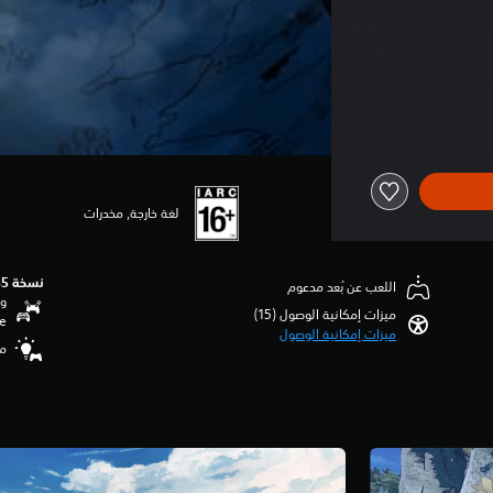
لغة خارجة, مخدرات
نسخة PS5‏
اللعب عن بُعد مدعوم
وظ
ميزات إمكانية الوصول (15)‏
se
ميزات إمكانية الوصول
مس