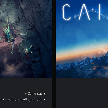
a
i
r
n
-
ا
ل
إ
ص
د
ا
ر
ا
ل
ف
ا
خ
ر
لعبة Cairn +
دليل كامي للسفر من تأليف M. Bablet