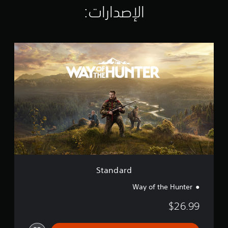
الإصدارات:‏
ن
ا
ل
ت
ق
S
ي
t
ي
a
م
n
ا
d
ت
a
r
d
Standard
Way of the Hunter
$26.99