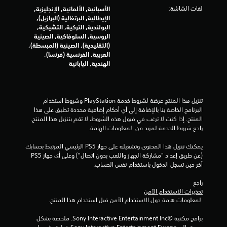
لغات الشاشة:
الأسبانية, الألمانية, الإنجليزية,
ن
الإيطالية, البرتغالية (البرازيل),
البولندية, التركية, التشيكية,
ج
الروسية, السلوفاكية, الصينية
(التقليدية), الصينية (المبسطة),
و
العربية, الفرنسية (فرنسا),
الهندية, اليابانية
م
م
تنزيل هذا المنتج عرضة لشروط خدمة‫ PlayStation وشروط استخدام 
ن
البرنامج الخاصة بنا بالإضافة إلى أي أحكام إضافية محددة تطبق على هذا 
المنتج. إذا كنت لا ترغب في قبول هذه الشروط، لا تقم بتنزيل هذا المنتج. 
إ
راجع شروط الخدمة لمزيد من المعلومات الهامة.
ج
يمكنك تنزيل هذا المحتوى وتشغيله على جهاز PS5 الرئيسي المرتبط بحسابك 
(عن طريق إعداد "مشاركة الجهاز واللعب بدون اتصال") وعلى أي جهاز PS5 
م
آخر حين تسجل الدخول باستخدام نفس الحساب.
ا
راجع 
تحذيرات الاستخدام الآمن
 لمعلومات هامة حول الاستخدام الآمن قبل استخدام هذا المنتج.
ل
برامج مكتبة ©Sony Interactive Entertainment Inc. ملخصة بشكل 
ي