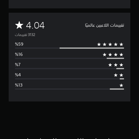
م
4.04
تقييمات اللاعبين عالميًا
ت
و
س
ط
ا
ل
ت
ق
ي