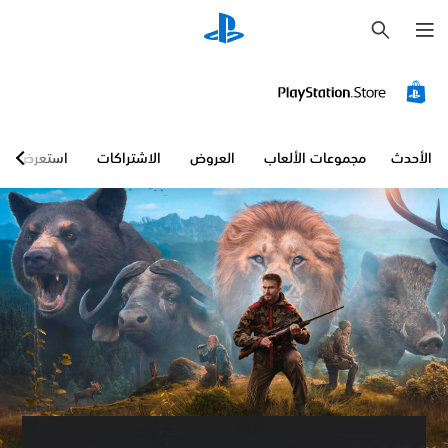
ب
ح
ث
الأحدث
مجموعات الألعاب
العروض
الاشتراكات
استعرض