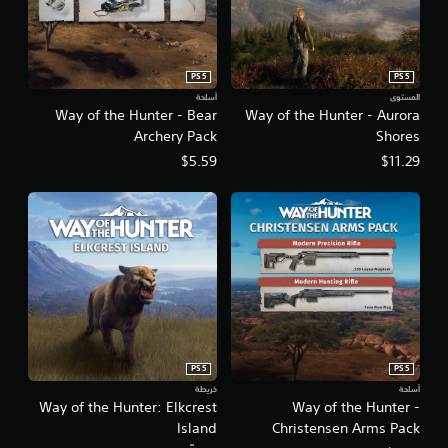
PS5
PS5
المستوى
أسلحة
Way of the Hunter - Bear
Way of the Hunter - Aurora
Archery Pack
Shores
$5.59
$11.29
PS5
PS5
أسلحة
خريطة
Way of the Hunter: Elkcrest
Way of the Hunter -
Island
Christensen Arms Pack