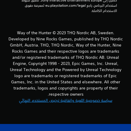
حصري إلى Sony Interactive Entertainment Europe. تطبق شروط 
استخدام البرنامج، راجع eu.playstation.com/legal لمعرفة حقوق 
3
الاستخدام الكاملة.
1
3
Way of the Hunter © 2023 THQ Nordic AB, Sweden.
2
Developed by Nine Rocks Games, published by THQ Nordic
GmbH, Austria. THQ, THQ Nordic, Way of the Hunter, Nine
م
Rocks Games and their respective logos are trademarks
and/or registered trademarks of THQ Nordic AB. Unreal
ن
Engine, Copyright 1998 - 2023, Epic Games, Inc. Unreal,
Unreal Technology and the Powered by Unreal Technology
ا
logo are trademarks or registered trademarks of Epic
Games, Inc. in the United States and elsewhere. All other
ل
trademarks, logos and copyrights are property of their
ت
respective owners.
سياسة خصوصية اللعبة واتفاقية ترخيص المستخدم النهائي
ق
ي
ي