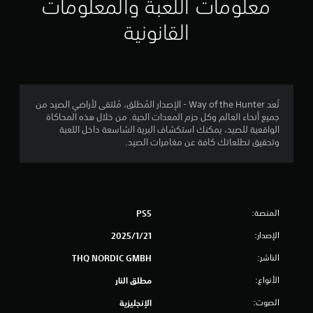
ي
معلومات اللعبة والمعلومات
م
القانونية
4
.
0
تُعد Way of the Hunter - الإصدار المُطلق، مُلتقى لأراضي الصيد من
جميع أنحاء العالم وكل حزم المعدات الحية. من خلال هذه المحاكاة
4
الواقعية للصيد، يمكنك استكشاف البرية الشاسعة داخل اللعبة
وتحقيق تطلعاتك كافة عن مغامرات الصيد.
ن
ج
و
المنصة:
PS5
م
الإصدار:
21‏/1‏/2025
م
الناشر:
THQ NORDIC GMBH
ن
الأنواع:
مطلق النار
الصوت:
الإنجليزية
5