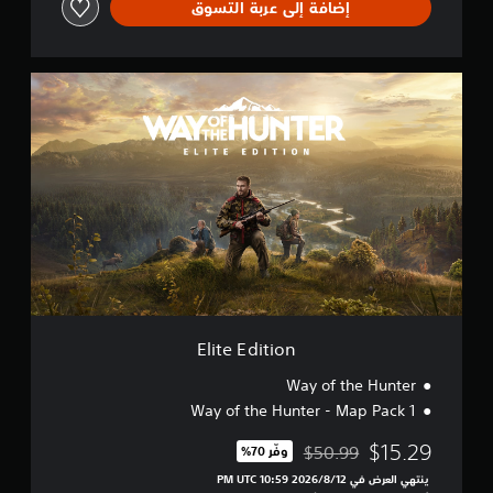
إضافة إلى عربة التسوق
E
l
i
t
e
E
d
i
t
i
o
n
Elite Edition
Way of the Hunter
Way of the Hunter - Map Pack 1
$15.29
$50.99
وفّر 70%‏
مخصوم من السعر الأصلي البالغ $50.99‏
ينتهي العرض في 12‏/8‏/2026 10:59 PM UTC‏