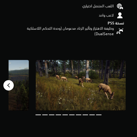
و
اللعب المتصل اختياري
م
لاعب واحد
م
ن
نسخة PS5‏
5
وظيفة الاهتزاز وتأثير الزناد مدعومان (وحدة التحكم اللاسلكية
ن
DualSense‏)
ج
و
م
م
ن
إ
ج
م
ا
ل
ي
3
.
1
أ
ل
ف
م