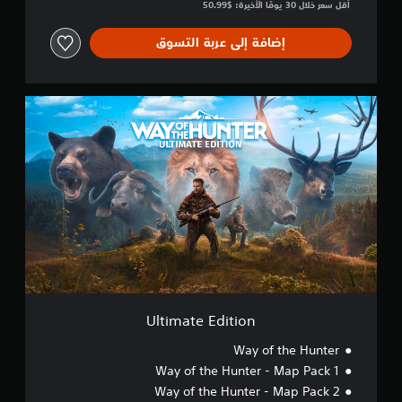
أقل سعر خلال 30 يومًا الأخيرة: $50.99‏
إضافة إلى عربة التسوق
U
l
t
i
m
a
t
e
E
d
i
t
i
o
Ultimate Edition
n
Way of the Hunter
Way of the Hunter - Map Pack 1
Way of the Hunter - Map Pack 2