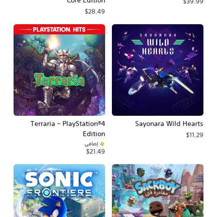
Core Edition
$39.99
$28.49
Terraria – PlayStation®4
Sayonara Wild Hearts
Edition
$11.29
إضافي
$21.49