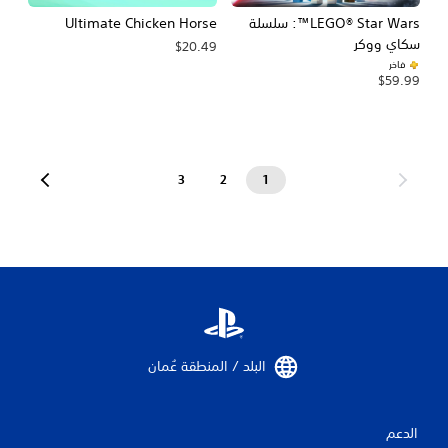
LEGO® Star Wars™: سلسلة
Ultimate Chicken Horse
سكاي ووكر
$20.49
فاخر
$59.99
3
2
1
البلد / المنطقة عُمان‏
الدعم