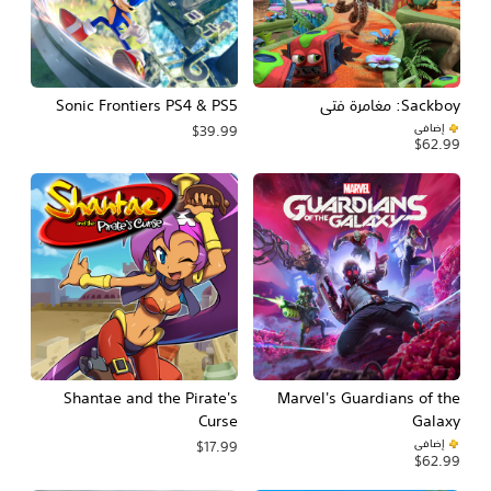
Sackboy: مغامرة فتى
Sonic Frontiers PS4 & PS5
إضافي
$39.99
$62.99
Shantae and the Pirate's
Marvel's Guardians of the
Curse
Galaxy
إضافي
$17.99
$62.99