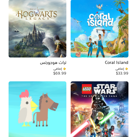
Coral Island
تراث هوجورتس
إضافي
إضافي
$69.99
$33.99