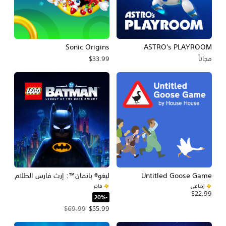
Sonic Origins
ASTRO's PLAYROOM
مجاناً
$33.99
Untitled Goose Game
ليغو® باتمان™: إرث فارس الظلام
إضافي
فاخر
$22.99
‏-20%‏
سعر العرض $55.99‏. السعر الأصلي، $69.99‏.
$69.99
$55.99