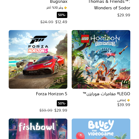
Bugsnax
Thomas & Friends™:
Wonders of Sodor
وفّر 10% أكثر
‏-50%‏
$29.99
سعر العرض $12.49‏. السعر الأصلي، $24.99‏.
$24.99
$12.49
Forza Horizon 5
إضافي
‏-50%‏
$39.99
سعر العرض $29.99‏. السعر الأصلي، $59.99‏.
$59.99
$29.99