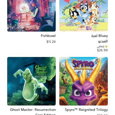
Bluey:لعبة
Fishbowl
الفيديو
$11.29
إضافي
$26.99
Ghost Master: Resurrection
Spyro™ Reignited Trilogy