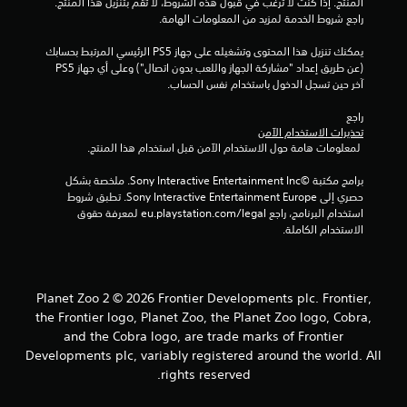
المنتج. إذا كنت لا ترغب في قبول هذه الشروط، لا تقم بتنزيل هذا المنتج. 
راجع شروط الخدمة لمزيد من المعلومات الهامة.
يمكنك تنزيل هذا المحتوى وتشغيله على جهاز PS5 الرئيسي المرتبط بحسابك 
(عن طريق إعداد "مشاركة الجهاز واللعب بدون اتصال") وعلى أي جهاز PS5 
آخر حين تسجل الدخول باستخدام نفس الحساب.
راجع 
تحذيرات الاستخدام الآمن
 لمعلومات هامة حول الاستخدام الآمن قبل استخدام هذا المنتج.
برامج مكتبة ©Sony Interactive Entertainment Inc. ملخصة بشكل 
حصري إلى Sony Interactive Entertainment Europe. تطبق شروط 
استخدام البرنامج، راجع eu.playstation.com/legal لمعرفة حقوق 
الاستخدام الكاملة.
Planet Zoo 2 © 2026 Frontier Developments plc. Frontier,
the Frontier logo, Planet Zoo, the Planet Zoo logo, Cobra,
and the Cobra logo, are trade marks of Frontier
Developments plc, variably registered around the world. All
rights reserved.