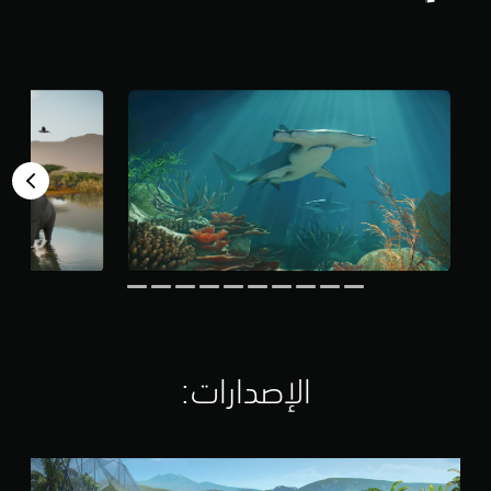
الإصدارات:‏
P
l