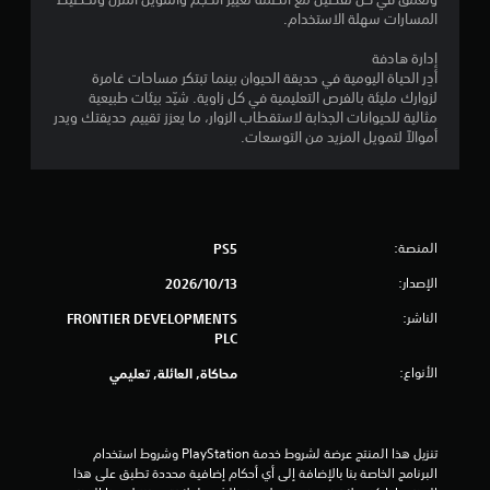
المسارات سهلة الاستخدام.
إدارة هادفة
أدِر الحياة اليومية في حديقة الحيوان بينما تبتكر مساحات غامرة
لزوارك مليئة بالفرص التعليمية في كل زاوية. شيّد بيئات طبيعية
مثالية للحيوانات الجذابة لاستقطاب الزوار، ما يعزز تقييم حديقتك ويدر
أموالاً لتمويل المزيد من التوسعات.
المنصة:
PS5
الإصدار:
13‏/10‏/2026
الناشر:
FRONTIER DEVELOPMENTS
PLC
الأنواع:
محاكاة, العائلة, تعليمي
تنزيل هذا المنتج عرضة لشروط خدمة‫ PlayStation وشروط استخدام 
البرنامج الخاصة بنا بالإضافة إلى أي أحكام إضافية محددة تطبق على هذا 