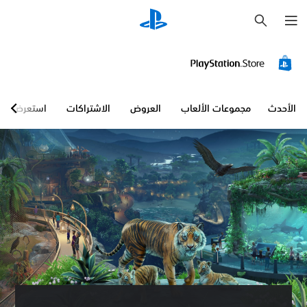
ب
ح
ث
الأحدث
مجموعات الألعاب
العروض
الاشتراكات
استعرض