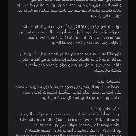
والشمبانزي الغربي، كل منها بدقة لا مثيل لها. إضافةً إلى ذلك، شيّد
بيئات طبيعية خلابة لتزدهر فيها حيواناتك بينما تتفاعل مع العالم من
حولها بطرق واقعية.
جهّز بدلة الغوص! جهّز بدلة الغوص! تُسجل الفصائل المائية الخالصة
حضورًا باهرًا في ظهورها الأول! شيّد أحواضًا مائية مخصصة لتحتضن
تشكيلة رائعة من الكائنات المائية، تشمل قرش الشعاب أسود
الأطراف، وسلاحف منقار الصقر، وغيرها الكثير!
حلق عاليًا مع تشكيلة متنوعة من الطيور البديعة، وعلى رأسها طائر
طوقان توكو بألوانه الزاهية. يمكنك إيواء طيورك في أقفاص طيران
قابلة للتخصيص بالكامل، مبنية من حواجز وأعمدة دعم وأغطية
شبكية ديناميكية.
المحميات البرية
الحفاظ على البيئة لا يقتصر على حدود حديقتك! تولَّ مشروعات الحفاظ
على البيئة في جميع أنحاء العالم، لتنشيط المحميات البرية وابتكار
أنظمة بيئية حية عبر إطلاق الفصائل مجددًا في البرية.
أطلِق العنان لإبداعك
ابنِ حديقة أحلامك عبر مناطق حيوية متعددة تمتد حول العالم، مع
أربع سمات مناظر طبيعية جديدة كليًّا. استفِد بالكامل من المخططات
الجاهزة لوضعها في حديقة الحيوانات في ورشة Frontier
Workshop، أو ابتكر باستخدام أدوات البناء ""قطعة بقطعة""،
وتعمق في كل تفصيل مع أنظمة تغيير الحجم والتلوين المرن وتخطيط