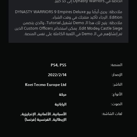
م
الخاصة في Dynasty Warriors إلى حد كبير.
ا
ملاحظة: يجري أيضًا بيع DYNASTY WARRIORS 9 Empires Deluxe
Edition. الرجاء تأكيد منتجك في وقت الشراء.
ل
ملاحظة: يتيح لك هذا الـ Demo تشغيل Tutorial، والذي يتضمن
Castle Siege وEdit Mode. يمكن استخدام Custom Officers الذين
ي
تم إنشاؤهم في الـ Demo في اللعبة الكاملة على نفس المنصة.
1
6
المنصة:
PS4, PS5
0
الإصدار:
14‏/2‏/2022
1
الناشر:
Koei Tecmo Europe Ltd
م
الأنواع:
حركة
ن
الصوت:
اليابانية
ا
لغات الشاشة:
الأسبانية, الألمانية, الإنجليزية,
الإيطالية, الفرنسية (فرنسا)
ل
ت