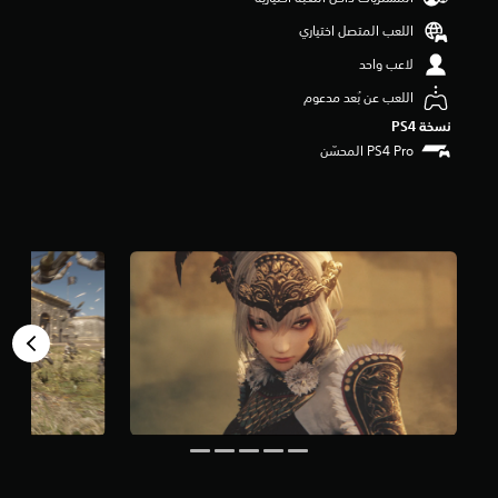
و
اللعب المتصل اختياري
م
م
لاعب واحد
ن
5
اللعب عن بُعد مدعوم
ن
نسخة PS4‏
ج
و
م
م
ن
إ
ج
م
ا
ل
ي
1
.
6
أ
ل
ف
م