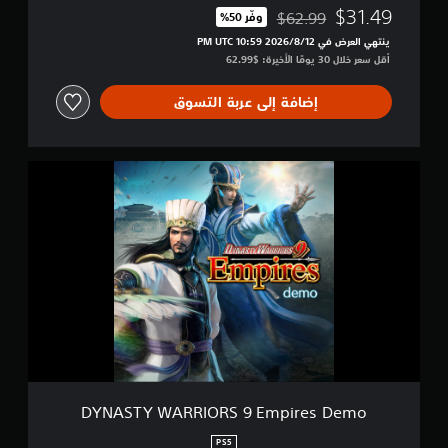
$31.49
$62.99
)
وفّر 50%‏
مخصوم من السعر الأصلي البالغ $62.99‏
ينتهي العرض في 12‏/8‏/2026 10:59 PM UTC‏
أقل سعر خلال 30 يومًا الأخيرة: $62.99‏
إضافة إلى عربة التسوق
D
Y
N
A
S
T
Y
W
A
R
R
I
O
R
DYNASTY WARRIORS 9 Empires Demo
S
9
PS5