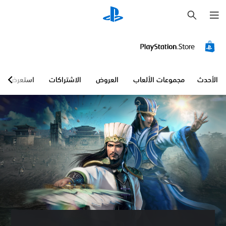
ب
ح
ث
الأحدث
مجموعات الألعاب
العروض
الاشتراكات
استعرض