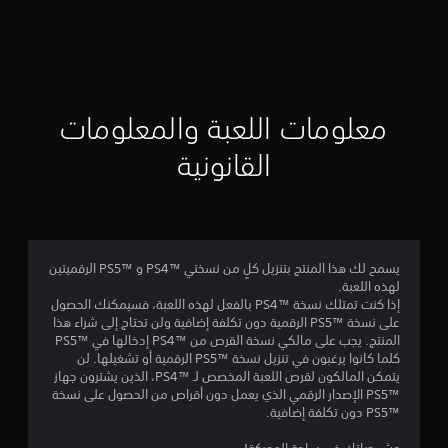
ت
ق
ي
ي
معلومات اللعبة والمعلومات
م
القانونية
3
.
7
يسمح لك هذا المنتج بتنزيل كلٍ من نسختي PS4™‎ و PS5™‎ الرقميتين
لهذه اللعبة.
1
إذا كنت تمتلك نسخة PS4™‎ بالفعل لهذه اللعبة، فسيمكنك الحصول
على نسخة PS5™‎ الرقمية دون تكلفة إضافية ولن تحتاج إلى شراء هذا
ن
المنتج. يجب على مالكي نسخة القرص من PS4™‎ إدخالها في PS5™‎
كلما كانوا يرغبون في تنزيل نسخة PS5™‎ الرقمية أو تشغيلها. لن
ج
يتمكن المالكون لقرص اللعبة المخصص لـ PS4™‎، الذين يشترون جهاز
PS5™‎ الإصدار الرقمي الذي يعمل دون أقراص من الحصول على نسخة
و
PS5™‎ دون تكلفة إضافية.