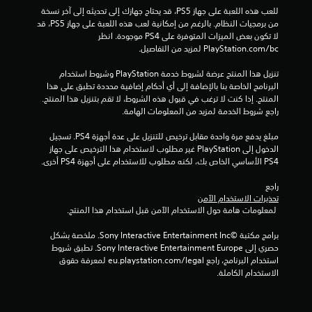
للعب هذه اللعبة على جهاز PS5، قد يحتاج جهازك إلى تحديثه إلى آخر نسخة 
ق
من برمجيات النظام. بالرغم من إمكانية لعب هذه اللعبة على جهاز PS5، قد 
لا تكون بعض الميزات المتوفرة على PS4 موجودة. انظر 
ي
‎PlayStation.com/bc لمزيد من التفاصيل.
ي
تنزيل هذا المنتج عرضة لشروط خدمة‫ PlayStation وشروط استخدام 
البرنامج الخاصة بنا بالإضافة إلى أي أحكام إضافية محددة تطبق على هذا 
م
المنتج. إذا كنت لا ترغب في قبول هذه الشروط، لا تقم بتنزيل هذا المنتج. 
راجع شروط الخدمة لمزيد من المعلومات الهامة.
ا
مبلغ يدفع مرة واحدة مقابل ترخيص للتنزيل على عدة أجهزة PS4. تسجيل 
ت
الدخول إلى PlayStation غير مطلوب لاستخدام هذا الترخيص على جهاز 
PS4 الأساسي الخاص بك، لكنه مطلوب للاستخدام على أجهزة PS4 أخرى.
راجع 
تحذيرات الاستخدام الآمن
 لمعلومات هامة حول الاستخدام الآمن قبل استخدام هذا المنتج.
برامج مكتبة ©Sony Interactive Entertainment Inc. ملخصة بشكل 
حصري إلى Sony Interactive Entertainment Europe. تطبق شروط 
استخدام البرنامج، راجع eu.playstation.com/legal لمعرفة حقوق 
الاستخدام الكاملة.