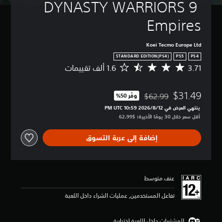
DYNASTY WARRIORS 9 
Empires
Koei Tecmo Europe Ltd
STANDARD EDITION(PS4)
PS5
PS4
3.71
م
ت
و
$31.49
س
$62.99
وفّر 50%‏
مخصوم من السعر الأصلي البالغ $62.99‏
ط
ينتهي العرض في 12‏/8‏/2026 10:59 PM UTC‏
ا
أقل سعر خلال 30 يومًا الأخيرة: $62.99‏
ل
ت
إضافة إلى عربة التسوق
ق
ي
ي
م
3
عنف متوسط
.
7
تفاعل المستخدمين, عمليات الشراء داخل اللعبة
1
ن
ج
المشتريات داخل اللعبة اختيارية