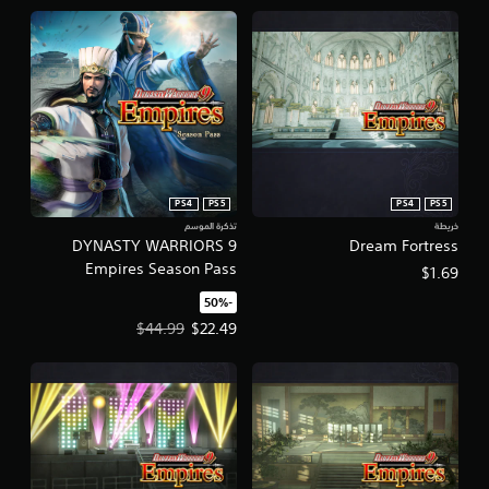
PS4
PS5
PS4
PS5
خريطة
تذكرة الموسم
DYNASTY WARRIORS 9
Dream Fortress
Empires Season Pass
$1.69
‏-50%‏
سعر العرض $22.49‏. السعر الأصلي، $44.99‏.
$44.99
$22.49