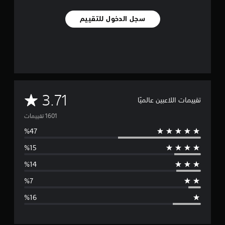
سجل الدخول للتقييم
م
3.71
تقييمات اللاعبين عالميًا
ت
و
س
ط
ا
ل