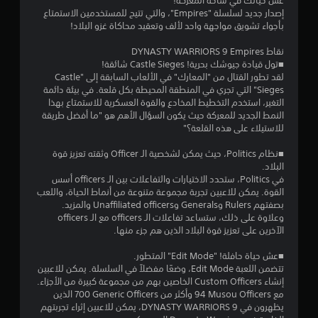
م
عش حياتك في ساحة المعركة!
إصدار جديد لسلسلة "Empires"، والتي تتيح للمستخدمين الاستمتاع
م
بأجواء تشويق مواجهة واحد لألف وتعقيد محاكاة غزو البلاد!
ن
نقاط DYNASTY WARRIORS 9 Empires
■تول قيادة جيوشك بحرية! Castle Sieges شائقة!
5
لقد تطور القتال من "المعارك" في الألعاب السابقة إلى "Castle
Sieges" التي تجري في المنطقة المحيطة بكل قلعة. في بيئة دائمة
ن
التغير، استخدم التخطيط المخادع والقوة العسكرية للاستمتاع بهذا
النمط الجديد للمعركة حيث يكون السؤال الأهم هو "ما أفضل طريقة
للاستيلاء على هذه القلعة؟"
ج
■نظام Politics، حيث يمكن لشخصية الـ Officer وثقته تعزيز قوة
و
البلاد.
في Politics، ستحدد الاختيارات والتفاعلات بين الـ officers أسس
م
القوة. يمكن للاعبين تجربة مجموعة متنوعة من أنماط الحياة، واللعب
بصفتهم Rulers وGenerals وUnaffiliated officers والمزيد.
م
وعلاوة على ذلك، ستساعد تفاعلات الـ officers مع الـ officers
الآخرين على تعزيز قوة البلاد الذين هم جزء منها.
ن
■عش حياة حافلة! "Edit Mode" المتطور.
إ
تتضمن اللعبة Edit Mode، وضعًا مفضلاً في السلسلة. يمكن للاعبين
إنشاء Custom Officers الخاصين بهم من مجموعة كبيرة من الأجزاء.
ج
مع ‎94 Musou Officers وأكثر من ‎700 Generic Officers الذين
يظهرون في DYNASTY WARRIORS 9، يمكن للاعبين إثراء تجربتهم