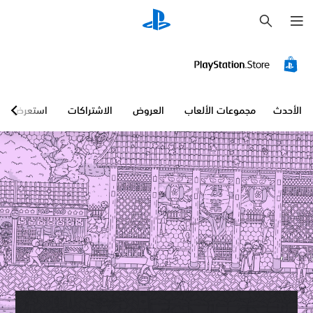
ب
ح
ث
الأحدث
مجموعات الألعاب
العروض
الاشتراكات
استعرض