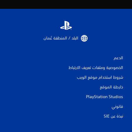
ا
ل
ت
ق
البلد / المنطقة عُمان‏
ي
ي
الدعم
م
الخصوصية وملفات تعريف الارتباط
ا
شروط استخدام موقع الويب
خارطة الموقع
ت
PlayStation Studios
قانوني
نبذة عن SIE‏