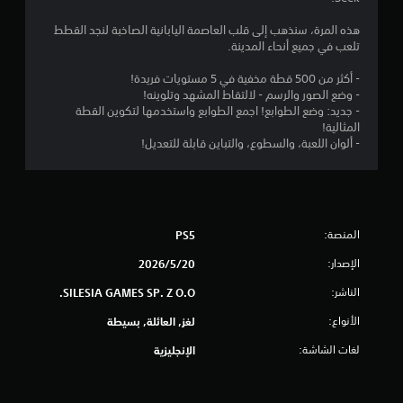
5
هذه المرة، سنذهب إلى قلب العاصمة اليابانية الصاخبة لنجد القطط
ن
تلعب في جميع أنحاء المدينة.
ج
- أكثر من 500 قطة مخفية في 5 مستويات فريدة!
- وضع الصور والرسم - لالتقاط المشهد وتلوينه!
و
- جديد: وضع الطوابع! اجمع الطوابع واستخدمها لتكوين القطة
المثالية!
م
- ألوان اللعبة، والسطوع، والتباين قابلة للتعديل!
م
ن
المنصة:
PS5
5
الإصدار:
20‏/5‏/2026
ن
الناشر:
SILESIA GAMES SP. Z O.O.
ج
الأنواع:
لغز, العائلة, بسيطة
و
لغات الشاشة:
الإنجليزية
م