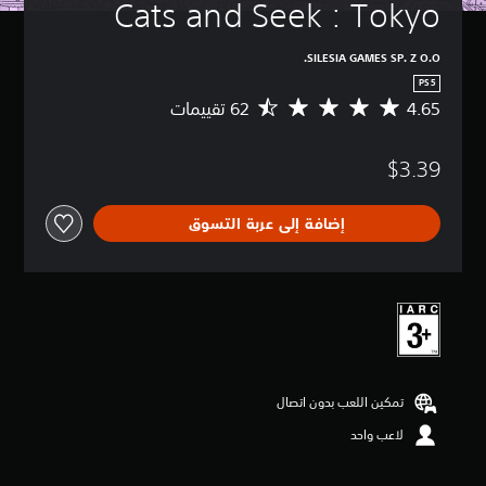
Cats and Seek : Tokyo
SILESIA GAMES SP. Z O.O.
PS5
4.65
م
ت
و
$3.39
س
ط
ا
إضافة إلى عربة التسوق
ل
ت
ق
ي
ي
م
4
.
6
تمكين اللعب بدون اتصال
5
ن
لاعب واحد
ج
و
م