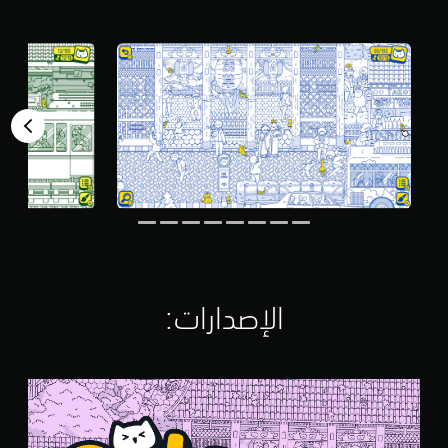
م
ن
5
ن
ج
و
م
م
ن
إ
ج
م
ا
ل
ي
6
2
الإصدارات:‏
م
ن
ا
ل
C
ت
a
ق
t
ي
s
ي