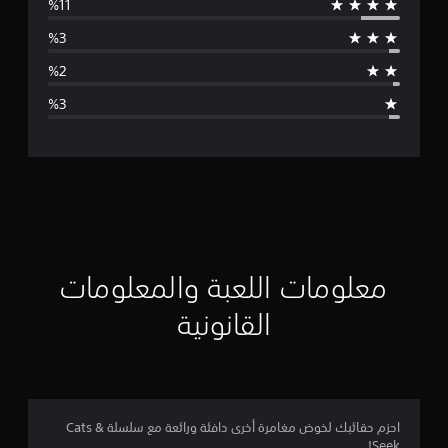
س
ط
ا
ل
ت
ق
ي
ي
معلومات اللعبة والمعلومات
م
القانونية
4
.
6
احزم حقائبك لخوض مغامرة أخرى دافئة ورائعة مع سلسلة Cats &
Seek!