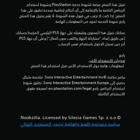
م
تنزيل هذا المنتج عرضة لشروط خدمة‫ PlayStation وشروط استخدام 
البرنامج الخاصة بنا بالإضافة إلى أي أحكام إضافية محددة تطبق على هذا 
ن
المنتج. إذا كنت لا ترغب في قبول هذه الشروط، لا تقم بتنزيل هذا المنتج. 
راجع شروط الخدمة لمزيد من المعلومات الهامة.
إ
يمكنك تنزيل هذا المحتوى وتشغيله على جهاز PS5 الرئيسي المرتبط بحسابك 
ج
(عن طريق إعداد "مشاركة الجهاز واللعب بدون اتصال") وعلى أي جهاز PS5 
آخر حين تسجل الدخول باستخدام نفس الحساب.
م
راجع 
ا
تحذيرات الاستخدام الآمن
 لمعلومات هامة حول الاستخدام الآمن قبل استخدام هذا المنتج.
ل
برامج مكتبة ©Sony Interactive Entertainment Inc. ملخصة بشكل 
ي
حصري إلى Sony Interactive Entertainment Europe. تطبق شروط 
استخدام البرنامج، راجع eu.playstation.com/legal لمعرفة حقوق 
6
الاستخدام الكاملة.
2
م
© Noobzilla. Licensed by Silesia Games Sp. z o.o.
سياسة خصوصية اللعبة واتفاقية ترخيص المستخدم النهائي
ن