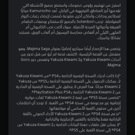
5
ر
استرح من تهشيم رؤوس خصومك واستمتع بجميع الأنشطة التي
ا
4
تقدمها أبرز المناطق الترفيهية في اليابان. تُعد Kamurocho مركزًا
ر
لمطاعم وحانات وأماكن أخرى متنوعة صُممت لإرضاء رغبات الزوار
م
1
المتواصلة. ترحب Sotenbori بالجميع للاستمتاع بوصفات الطعام
ت
العريقة وأجوائها المرحة الأصيلة. سواء أكنت تحب الكاريوكي أم
ع
م
الملهى الليلي أم أقفاص ممارسة البيسبول أم ألعاب الورق، فستجد
د
نشاطًا يناسبك.
د
ن
ة
يتضمن هذا الإصدار أيضًا سيناريو إضافيًا بعنوان Majima Saga، وهو
ف
ا
منفصل عن القصة الرئيسية. اكتشف قصة لم تُروَ من قبل تدور بين
ي
أحداث Yakuza Kiwami وYakuza Kiwami 2 وتقمص دور Goro
ن
ل
Majima.
ف
س
*إذا كانت لديك النسخة الرقمية الخاصة بـPS4 ®من Yakuza Kiwami
ت
ا
2، يمكنك الحصول على النسخة الرقمية الخاصة بـPS5® من Yakuza
ل
Kiwami 2 مجانًا. هذا العرض لا ينطبق على النسخة الرقمية أو المادية
ق
و
من Yakuza Kiwami 2 الخاصة بـPlayStation Plus PS4®.
ق
*تتضمن نسخة PS5® من لعبة Yakuza Kiwami 2 لغات حوارية
ت
ي
إضافية غير مدعومة في نسخة PS4® من اللعبة. لا توجد أي اختلافات
.
أخرى في محتوى اللعبة الأساسي أو مواصفاتها.
ي
*تدعم نسخة PS4® من Yakuza Kiwami 2 الأداء الصوتي باللغة
ي
اليابانية فقط والكتابة باللغتين الإنجليزية واليابانية.
م
م
*لا يمكن نقل ملفات حفظ البيانات الخاصة بـYakuza Kiwami 2 من
ك
PS4® إلى نسخة اللعبة على PS5®.
ا