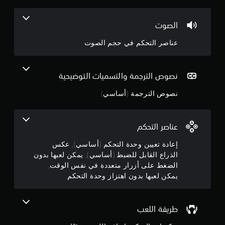
.
ل
ع
6
الصوت
ب
ة
8
عناصر التحكم في حجم الصوت
و
ا
ن
ل
ت
ج
نصوص الترجمة والتسميات التوضيحية
ن
ق
نصوص الترجمة (أساسي)
و
ل
ف
م
ي
ا
عناصر التحكم
م
ل
ق
إعادة تعيين وحدة التحكم (أساسي), عكس
ن
و
الذراع القابل للضبط (أساسي), يمكن لعبها بدون
ا
الضغط على أزرار متعددة في نفس الوقت,
5
ئ
يمكن لعبها بدون اهتزاز وحدة التحكم
م
ن
ب
د
ج
و
طريقة اللعب
ن
ا