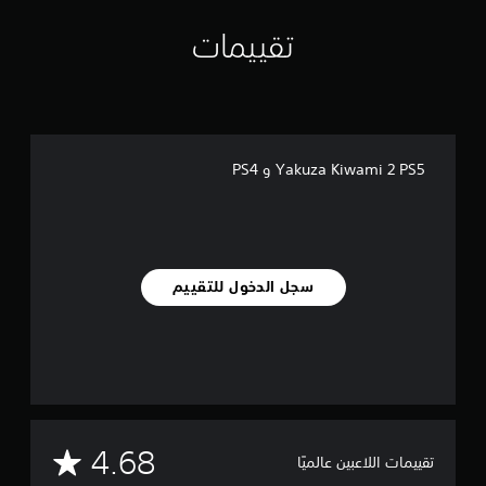
ب
ه
تقييمات
ا
ب
د
و
ن
ا
Yakuza Kiwami 2 PS5 و PS4
ل
ض
غ
ط
ع
سجل الدخول للتقييم
ل
ى
أ
ز
ر
ا
ر
م
م
4.68
ت
تقييمات اللاعبين عالميًا
ع