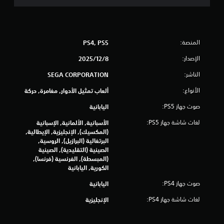
ن
ل
ت
ع
ب
ه
المنصة:
PS4, PS5
ا
الإصدار:
8‏/12‏/2025
ب
د
الناشر:
SEGA CORPORATION
و
الأنواع:
ألعاب تمثيل الأدوار, مغامرة, حركة
ن
ا
صوت جهاز PS5:
اليابانية
ه
ت
لغات شاشة جهاز PS5:
الأسبانية, الألمانية, الإسبانية
ز
(المكسيك), الإنجليزية, الإيطالية,
البرتغالية (البرازيل), الروسية,
ا
الصينية (التقليدية), الصينية
ز
(المبسطة), الفرنسية (فرنسا),
و
الكورية, اليابانية
ح
د
صوت جهاز PS4:
اليابانية
ة
لغات شاشة جهاز PS4:
الإنجليزية
ا
ل
ت