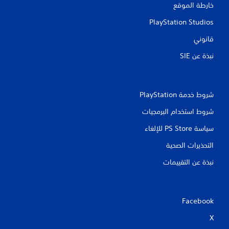
خارطة الموقع
ا
ب
PlayStation Studios
ة
ا
قانوني
ل
م
نبذة عن SIE‏
ل
م
و
س
شروط خدمة PlayStation‏
ة
.
شروط استخدام البرمجيات
سياسة PS Store للإلغاء
التحذيرات الصحية
نبذة عن التقييمات
Facebook
X