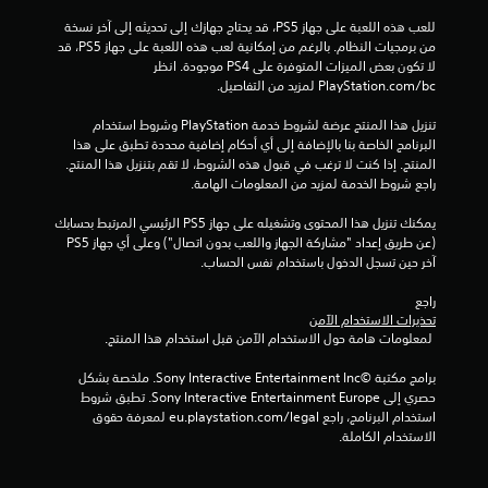
ح
للعب هذه اللعبة على جهاز PS5، قد يحتاج جهازك إلى تحديثه إلى آخر نسخة 
ك
من برمجيات النظام. بالرغم من إمكانية لعب هذه اللعبة على جهاز PS5، قد 
م
لا تكون بعض الميزات المتوفرة على PS4 موجودة. انظر 
‎PlayStation.com/bc لمزيد من التفاصيل.
ي
م
تنزيل هذا المنتج عرضة لشروط خدمة‫ PlayStation وشروط استخدام 
ك
البرنامج الخاصة بنا بالإضافة إلى أي أحكام إضافية محددة تطبق على هذا 
ن
المنتج. إذا كنت لا ترغب في قبول هذه الشروط، لا تقم بتنزيل هذا المنتج. 
ك
راجع شروط الخدمة لمزيد من المعلومات الهامة.
ل
ع
يمكنك تنزيل هذا المحتوى وتشغيله على جهاز PS5 الرئيسي المرتبط بحسابك 
ب
(عن طريق إعداد "مشاركة الجهاز واللعب بدون اتصال") وعلى أي جهاز PS5 
ا
آخر حين تسجل الدخول باستخدام نفس الحساب.
ل
ل
راجع 
ع
تحذيرات الاستخدام الآمن
ب
 لمعلومات هامة حول الاستخدام الآمن قبل استخدام هذا المنتج.
ة
ب
برامج مكتبة ©Sony Interactive Entertainment Inc. ملخصة بشكل 
د
حصري إلى Sony Interactive Entertainment Europe. تطبق شروط 
و
استخدام البرنامج، راجع eu.playstation.com/legal لمعرفة حقوق 
ن
الاستخدام الكاملة.
ت
ش
غ