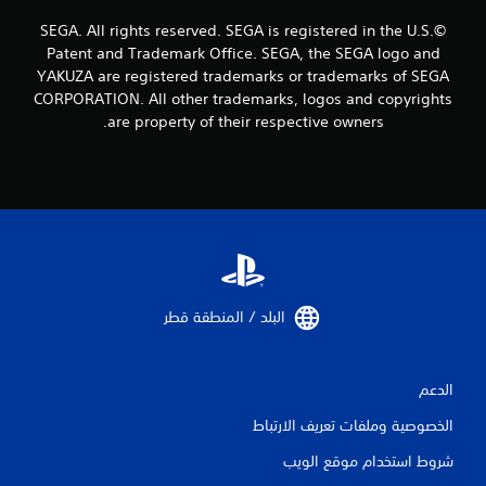
ي
ل
©SEGA. All rights reserved. SEGA is registered in the U.S.
ا
Patent and Trademark Office. SEGA, the SEGA logo and
ه
YAKUZA are registered trademarks or trademarks of SEGA
ت
CORPORATION. All other trademarks, logos and copyrights
ز
are property of their respective owners.
ا
ز
و
ح
د
ة
ا
ل
ت
ح
البلد / المنطقة قطر‏
ك
م
/
ا
الدعم
ل
ا
الخصوصية وملفات تعريف الارتباط
س
ت
شروط استخدام موقع الويب
ج