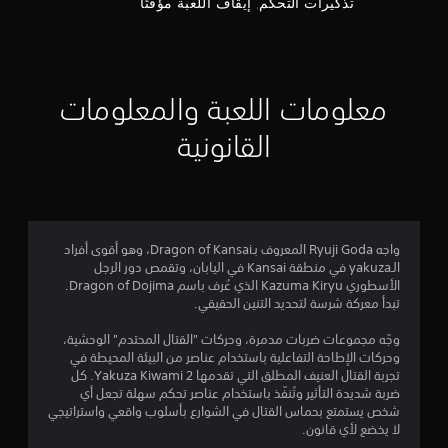
و
تذكيرات التحكم, إيقاف اللعبة مؤقتًا
ل
م
ض
غ
م
ط
أ
معلومات اللعبة والمعلومات
و
ن
ا
القانونية
ل
إ
ض
غ
ج
ط
ب
م
ا
واجه Ryuji Goda المعروف بـDragon of Kansai، وهو أقوى أفراد
س
ا
الـyakuza في منطقة Kansai في اليابان، وتقمص دور الرجل
ت
الأسطوري Kazuma Kiryu الذي عُرف باسم Dragon of Dojima.
م
ل
تبدأ معركة شرسة لتحديد التنين الحقيقي.
ر
ا
ي
وجّه مجموعات ضربات مدمرة، وحركات "القتال المحتدم" الوحشية،
ر
وحركات الإطاحة التفاعلية باستخدام عناصر من البيئة المحيطة في
ع
1
تجربة القتال العنيف المطلق التي تقدمها Yakuza Kiwami 2. كل
ل
ضربة شديدة التأثير وتُنفّذ باستخدام عناصر تحكم سهلة تجعل أي
ى
0
شخص يستمتع بحماس القتال في الشوارع بأسلوب واقعي واستراتيجي
أ
لا يخضع لأي قانون.
ز