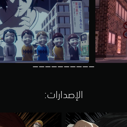
الإصدارات:‏
إ
ص
د