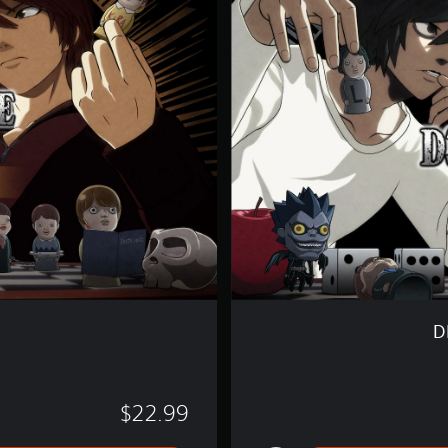
ا
ر
خ
ا
ص
D
$22.99