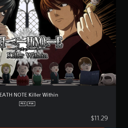
ا
T
ل
H
ت
N
ق
O
ي
T
ي
E
م
K
ا
i
ت
l
l
e
r
W
i
t
h
i
EATH NOTE Killer Within
n
PS5
PS4
$11.29