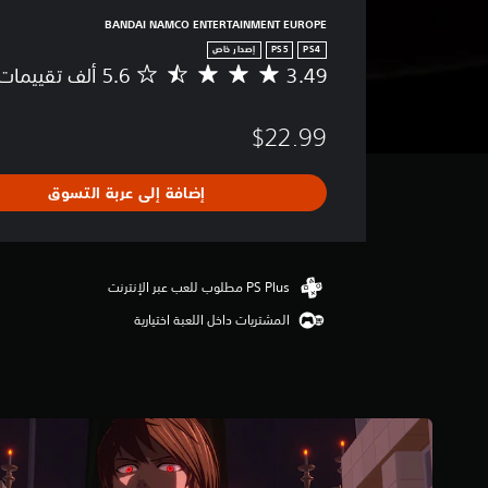
BANDAI NAMCO ENTERTAINMENT EUROPE
PS4
PS5
إصدار خاص
3.49
م
ت
و
$22.99
س
ط
ا
إضافة إلى عربة التسوق
ل
ت
ق
ي
ي
م
المشتريات داخل اللعبة اختيارية
3
.
4
9
ن
ج
و
م