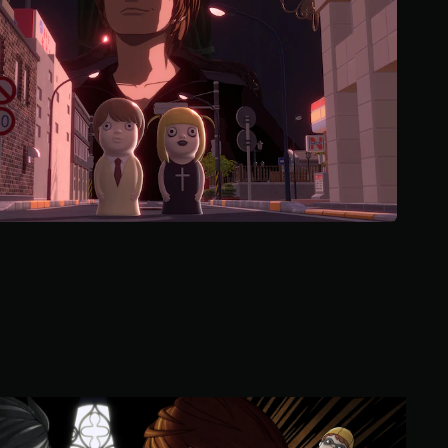
م
ن
5
ن
ج
و
م
م
ن
إ
ج
م
ا
ل
ي
5
.
6
أ
ل
ف
D
م
E
ن
A