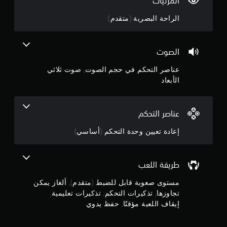
المرئيات
.
ا
ل
الراحة البصرية (متقدم)
م
1
ع
ل
4
الصوت
و
م
ن
عناصر التحكم في حجم الصوت, صوت ثلاثي
ا
الأبعاد
ت
ج
ا
ل
و
ت
عناصر التحكم
ع
م
ل
إعادة تعيين وحدة التحكم (أساسي)
ي
م
م
ي
ن
ة
طريقة اللعب
ل
5
ط
مستوى صعوبة قابل للضبط (متقدم), ألغاز يمكن
ر
تجاوزها, تذكيرات التحكم, تذكيرات تعليمية,
ن
ي
إيقاف اللعبة مؤقتًا, حفظ يدوي
ق
ج
ة
ا