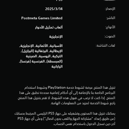
1
ة
الإصدار:
14‏/3‏/2025
م
0
ؤ
الناشر:
Postmeta Games Limited
ق
م
تً
الأنواع:
ألعاب تمثيل الأدوار
ا
ن
الصوت:
الإنجليزية
ي
ا
م
لغات الشاشة:
الأسبانية, الألمانية, الإنجليزية,
ك
الإيطالية, البرتغالية (البرازيل),
ل
ن
التركية, الروسية, الصينية
ك
(المبسطة), الفرنسية (فرنسا),
ت
إ
اليابانية
ي
ق
ق
ا
ف
ي
تنزيل هذا المنتج عرضة لشروط خدمة‫ PlayStation وشروط استخدام 
ا
البرنامج الخاصة بنا بالإضافة إلى أي أحكام إضافية محددة تطبق على هذا 
ل
ي
المنتج. إذا كنت لا ترغب في قبول هذه الشروط، لا تقم بتنزيل هذا المنتج. 
ل
راجع شروط الخدمة لمزيد من المعلومات الهامة.
ع
م
ب
يمكنك تنزيل هذا المحتوى وتشغيله على جهاز PS5 الرئيسي المرتبط بحسابك 
ة
(عن طريق إعداد "مشاركة الجهاز واللعب بدون اتصال") وعلى أي جهاز PS5 
ا
م
آخر حين تسجل الدخول باستخدام نفس الحساب.
ؤ