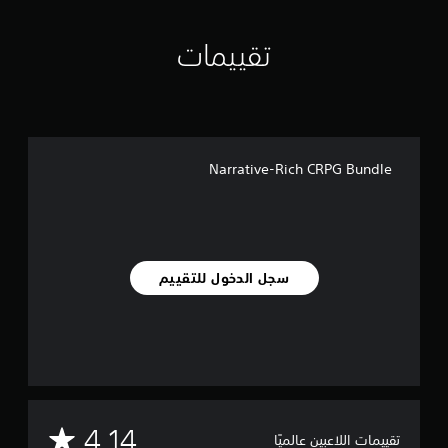
ا
ل
ت
تقييمات
ح
ك
م
ف
ي
ا
ل
Narrative-Rich CRPG Bundle
ل
ع
ب
ة
ف
ي
سجل الدخول للتقييم
أ
ي
و
ق
ت
.
ت
م
4.14
تقييمات اللاعبين عالميًا