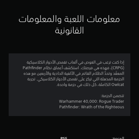
و
ل
ل
م
معلومات اللعبة والمعلومات
ع
ب
م
ف
القانونية
ي
ن
أ
ي
إ
و
ق
ج
ت
إذا كنت ترغب في الغوص في ألعاب تقمص الأدوار الكلاسيكية
.
(CRPG)، فهذه هي فرصتك. استكشف أعماق نظام Pathfinder
م
المعقّد وتحدَّ الظلام القاتم في الألفية الحادية والأربعين مع هذه
الحزمة المذهلة التي تركز على تقمص الأدوار الكلاسيكي. تجربة
إ
ا
Owlcat الكاملة، كل ذلك في حزمة واحدة.
ي
ق
ل
تتضمن الحزمة:
ا
Warhammer 40,000: Rogue Trader
ف
ي
Pathfinder: Wrath of the Righteous
ا
3
ل
ل
6
ع
ب
المنصة:
PS5