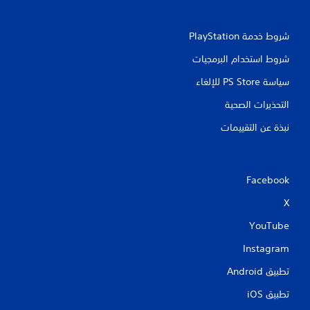
(
ا
ل
شروط خدمة PlayStation‏
ل
ع
شروط استخدام البرمجيات
ب
غ
سياسة PS Store للإلغاء
ي
ر
التحذيرات الصحية
ا
ل
نبذة عن التقييمات
م
ت
ص
ل
Facebook
ف
ق
X
ط
)
YouTube
.
Instagram
ح
تطبيق Android‏
ف
تطبيق iOS‏
ظ