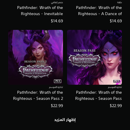
ب
حلقة
عنصر إضافي
ت
ص
Pathfinder: Wrath of the
Pathfinder: Wrath of the
ا
ر
Righteous - Inevitable
Righteous - A Dance of
ل
ي
Excess
Masks
$14.69
$14.69
ت
ة
.
ح
ك
م
ي
م
ك
ن
ك
م
ر
PS5
PS5
ا
تذكرة الموسم
تذكرة الموسم
ج
Pathfinder: Wrath of the
Pathfinder: Wrath of the
ع
Righteous - Season Pass 2
Righteous - Season Pass
ة
ع
$22.99
$22.99
ن
ا
إظهار المزيد
ص
ر