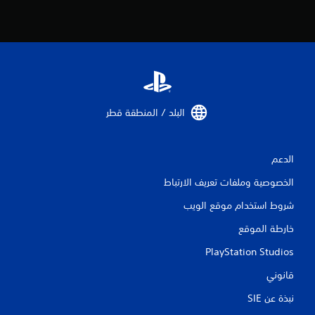
ع
ب
أ
و
ا
ل
ف
ي
البلد / المنطقة قطر‏
د
ي
و
ه
الدعم
ا
ت
الخصوصية وملفات تعريف الارتباط
ا
ل
شروط استخدام موقع الويب
س
ي
خارطة الموقع
ن
PlayStation Studios
م
ا
قانوني
ئ
ي
نبذة عن SIE‏
ة