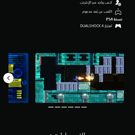
لاعب واحد عبر الإنترنت
م
ن
اللعب عن بُعد مدعوم
5
نسخة PS4‏
ن
ج
اهتزاز DUALSHOCK 4‏
و
م
م
ن
إ
ج
م
ا
ل
ي
5
.
5
أ
ل
ف
م
ن
ا