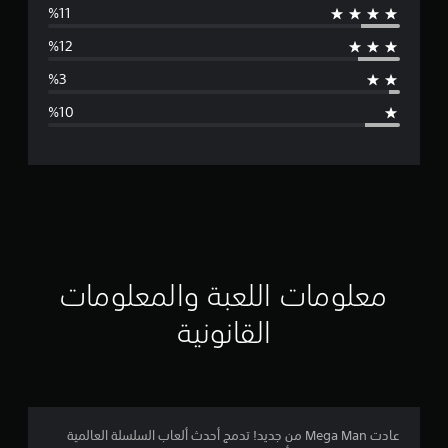
س
ط
ا
ل
ت
ق
ي
ي
معلومات اللعبة والمعلومات
م
القانونية
4
.
1
عادت Mega Man من جديد! تدمج أحدث ألعاب السلسلة العالمية