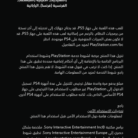
م
الفرنسية (فرنسا), اليابانية
ن
إ
للعب هذه اللعبة على جهاز PS5، قد يحتاج جهازك إلى تحديثه إلى آخر نسخة 
من برمجيات النظام. بالرغم من إمكانية لعب هذه اللعبة على جهاز PS5، قد 
ج
لا تكون بعض الميزات المتوفرة على PS4 موجودة. انظر 
‎PlayStation.com/bc لمزيد من التفاصيل.
م
تنزيل هذا المنتج عرضة لشروط خدمة‫ PlayStation وشروط استخدام 
ا
البرنامج الخاصة بنا بالإضافة إلى أي أحكام إضافية محددة تطبق على هذا 
المنتج. إذا كنت لا ترغب في قبول هذه الشروط، لا تقم بتنزيل هذا المنتج. 
ل
راجع شروط الخدمة لمزيد من المعلومات الهامة.
ي
مبلغ يدفع مرة واحدة مقابل ترخيص للتنزيل على عدة أجهزة PS4. تسجيل 
الدخول إلى PlayStation غير مطلوب لاستخدام هذا الترخيص على جهاز 
PS4 الأساسي الخاص بك، لكنه مطلوب للاستخدام على أجهزة PS4 أخرى.
5
راجع 
5
تحذيرات الاستخدام الآمن
 لمعلومات هامة حول الاستخدام الآمن قبل استخدام هذا المنتج.
9
برامج مكتبة ©Sony Interactive Entertainment Inc. ملخصة بشكل 
7
حصري إلى Sony Interactive Entertainment Europe. تطبق شروط 