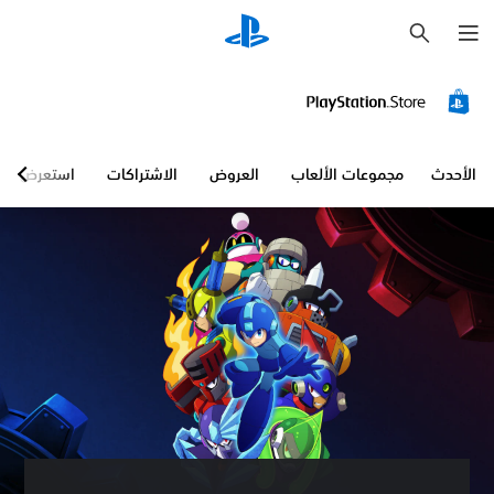
ب
ح
ث
الأحدث
مجموعات الألعاب
العروض
الاشتراكات
استعرض