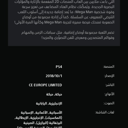
التي باعت ملايين بين ألعاب المنصات 2D المفعمة بالإثارة والمؤثرات
8
البصرية الجديدة. ويُمكِّنك نظام العتاد المضاعف من تعزيز سرعة
وقوة شخصية Mega Man؛ ما يُعد إضافة جديدة إلى أسلوب اللعب
ن
المُرضي المعروف عن السلسلة. كما أن إتاحة مجموعة من أوضاع
الصعوبة تمنحك فرصة مميزة لتجربة Mega Man وكأنها المرة الأولى!
ج
تضم اللعبة مجموعة أوضاع إضافية، مثل سباقات الزمن والمهام
و
وقوائم المتصدرين ومعرض للفن التصوُّري والمزيد!
م
م
المنصة:
PS4
ن
الإصدار:
1‏/10‏/2018
5
الناشر:
CE EUROPE LIMITED
ن
الأنواع:
حركة, حركة
ج
الصوت:
الإنجليزية, اليابانية
و
لغات الشاشة:
الأسبانية, الألمانية, الإسبانية
(المكسيك), الإنجليزية, الإيطالية,
م
البرتغالية (البرازيل), الصينية
(التقليدية), الصينية (المبسطة),