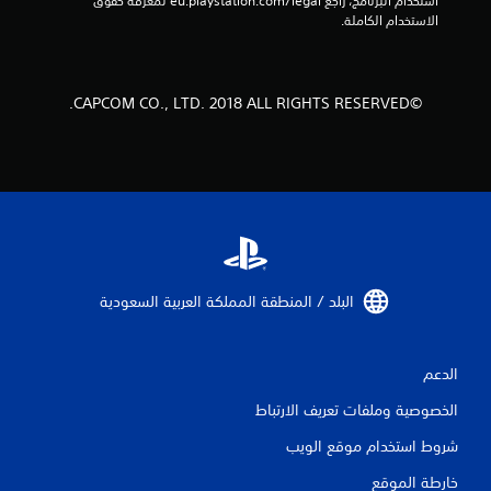
استخدام البرنامج، راجع eu.playstation.com/legal لمعرفة حقوق 
م
الاستخدام الكاملة.
ن
ا
©CAPCOM CO., LTD. 2018 ALL RIGHTS RESERVED.
ل
ت
ق
ي
ي
البلد / المنطقة المملكة العربية السعودية‏
م
ا
الدعم
الخصوصية وملفات تعريف الارتباط
ت
شروط استخدام موقع الويب
خارطة الموقع