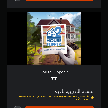
H
o
u
s
e
F
l
i
p
p
e
r
2
House Flipper 2
PS5
النسخة التجريبية للعبة
اشترك في PlayStation Plus فاخر للعب نسخة تجريبية للعبة الكاملة
لمدة 1 ساعة