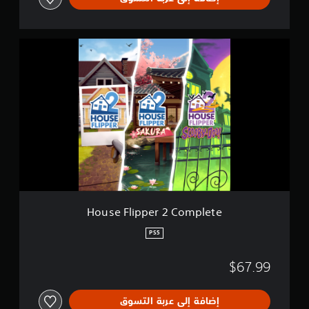
H
o
u
s
e
F
l
i
p
p
e
r
2
C
House Flipper 2 Complete
o
m
PS5
p
l
$67.99
e
t
e
إضافة إلى عربة التسوق