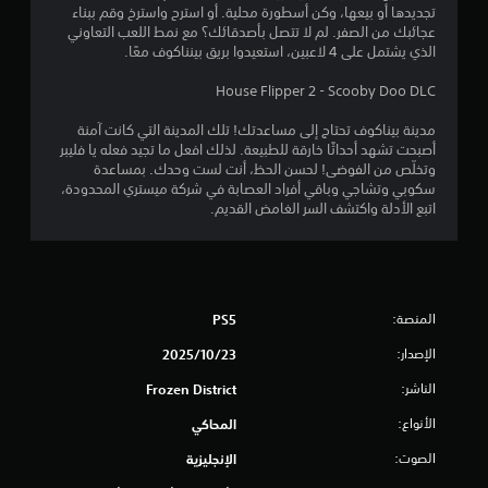
ج
تجديدها أو بيعها، وكن أسطورة محلية. أو استرح واسترخ وقم ببناء
عجائبك من الصفر. لم لا تتصل بأصدقائك؟ مع نمط اللعب التعاوني
و
الذي يشتمل على 4 لاعبين، استعيدوا بريق بينناكوف معًا.
م
House Flipper 2 - Scooby Doo DLC
م
مدينة بيناكوف تحتاج إلى مساعدتك! تلك المدينة التي كانت آمنة
أصبحت تشهد أحداثًا خارقة للطبيعة. لذلك افعل ما تجيد فعله يا فليبر
ن
وتخلّص من الفوضى! لحسن الحظ، أنت لست وحدك. بمساعدة
سكوبي وتشاجي وباقي أفراد العصابة في شركة ميستري المحدودة،
إ
اتبع الأدلة واكتشف السر الغامض القديم.
ج
م
ا
المنصة:
PS5
الإصدار:
23‏/10‏/2025
ل
الناشر:
Frozen District
ي
الأنواع:
المحاكي
2
الصوت:
الإنجليزية
9