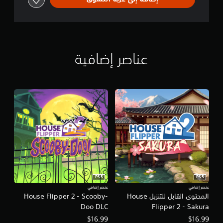
i
e
n
c
e
عناصر إضافية
PS5
PS5
عنصر إضافي
عنصر إضافي
المحتوى القابل للتنزيل House
House Flipper 2 - Scooby-
Doo DLC
Flipper 2 - Sakura
$16.99
$16.99