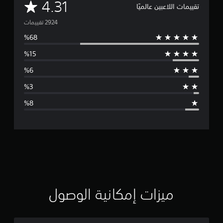
م
4.31
تقييمات اللاعبين عالميًا
ت
و
س
ط
ا
ل
ت
ق
ي
ي
ميزات إمكانية الوصول
م