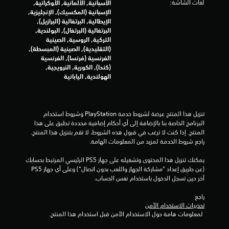
لغات الشاشة:
الأسبانية, الألمانية, الأوكرانية,
الإسبانية (المكسيك), الإنجليزية,
2
الإيطالية, البرتغالية (البرازيل),
البرتغالية (البرتغال), البولندية,
4
التركية, الروسية, الصينية
(التقليدية), الصينية (المبسطة),
م
الفرنسية (فرنسا), الفرنسية
(كندا), الكورية, النرويجية,
ن
الهولندية, اليابانية
ا
ل
تنزيل هذا المنتج عرضة لشروط خدمة‫ PlayStation وشروط استخدام 
البرنامج الخاصة بنا بالإضافة إلى أي أحكام إضافية محددة تطبق على هذا 
ت
المنتج. إذا كنت لا ترغب في قبول هذه الشروط، لا تقم بتنزيل هذا المنتج. 
راجع شروط الخدمة لمزيد من المعلومات الهامة.
ق
يمكنك تنزيل هذا المحتوى وتشغيله على جهاز PS5 الرئيسي المرتبط بحسابك 
ي
(عن طريق إعداد "مشاركة الجهاز واللعب بدون اتصال") وعلى أي جهاز PS5 
آخر حين تسجل الدخول باستخدام نفس الحساب.
ي
راجع 
م
تحذيرات الاستخدام الآمن
 لمعلومات هامة حول الاستخدام الآمن قبل استخدام هذا المنتج.
ا