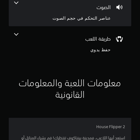
4
الصوت
.
عناصر التحكم في حجم الصوت
3
1
طريقة اللعب
ن
حفظ يدوي
ج
و
معلومات اللعبة والمعلومات
م
القانونية
م
ن
5
House Flipper 2
ن
استعد أيها اللاعب، فمدينة بينناكوف تنتظرك! قم بشراء المنازل أو