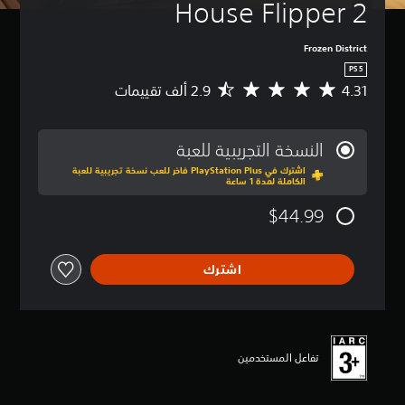
House Flipper 2
Frozen District
PS5
4.31
م
ت
و
س
النسخة التجريبية للعبة
ط
اشترك في PlayStation Plus فاخر للعب نسخة تجريبية للعبة
ا
الكاملة لمدة 1 ساعة
ل
ت
$44.99
ق
ي
ي
اشترك
م
4
.
3
1
ن
تفاعل المستخدمين
ج
و
م