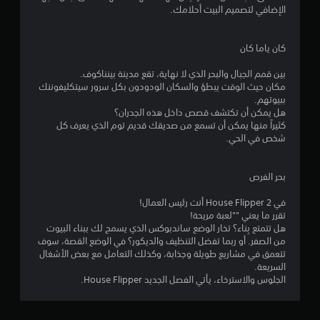
ج
الإضافي لتصميم البيت أحلامك.
و
كان ياما كان
م
بين قمم الجبال والبحر الذي لا نهاية، تقع مدينة بينناكوف.
م
مكان حيث الوقت يبطؤ والسكان الودودون بكل سرور سيتكليفوننك
ببيوتهم.
ن
هل يمكن أن تكتشف قصص داخل هذه الجدران؟
كثيراً منها يمكن أن تسمع من صديقك قديم توم الذي يعرف كل
إ
شخص في الحي.
ج
بحر الفرص
م
في House Flipper 2 أنت رئيس العمال!
ا
تقرر ما يعني ""لعبة مريحة!
هل تتمتع بِناء؟ تخار الوضع ساندبوكس الذي يسمح لك ببناء البيوت
ل
من الصفر. أو ربما تفضل التنظيف والديكور؟ في الوضع القصة، سوف
تتعمق في مشاريع طويلة وجذابة، وكذلك التعامل مع بعض الأشغال
ي
السريعة.
الجلوس والاسترخاء، يأتي الفصل الجديد House Flipper.
2