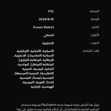
9
2
المنصة:
PS5
5
الإصدار:
10‏/4‏/2024
م
الناشر:
Frozen District
ن
الأنواع:
المحاكي
الصوت:
الإنجليزية
ا
لغات الشاشة:
الأسبانية, الألمانية, الأوكرانية,
ل
الإسبانية (المكسيك), الإنجليزية,
الإيطالية, البرتغالية (البرازيل),
ت
البرتغالية (البرتغال), البولندية,
التركية, الروسية, الصينية
ق
(التقليدية), الصينية (المبسطة),
الفرنسية (فرنسا), الفرنسية
ي
(كندا), الكورية, النرويجية,
الهولندية, اليابانية
ي
م
تنزيل هذا المنتج عرضة لشروط خدمة‫ PlayStation وشروط استخدام 
ا
البرنامج الخاصة بنا بالإضافة إلى أي أحكام إضافية محددة تطبق على هذا 