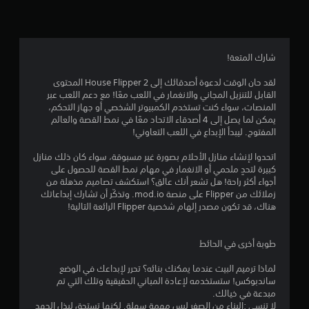
4
.
3
شارك المتعة!
1
لقد حان الوقت لدعوة أصدقائك إلى House Flipper 2 المحتوى
القابل للتنزيل المجاني والانغمار في اللعب معًا! مع دعم اللعب عبر
ن
المنصات، سواء كنت تستخدم الكمبيوتر الشخصي أو جهاز التحكم،
يمكن لما يصل إلى 4 أصدقاء الاتحاد معًا في نمط القصة والعالم
ج
المفتوح. ليبدأ الإبداع في اللعب التعاوني!
و
اتحدوا لإنشاء منازل الأحلام بصورة غير مسبوقة، سواء كان ذلك منازل
كبيرة لتحدٍ ملحمي أو الانغمار في مهام نمط القصة للحصول على
م
أجواء أكثر راحة! هل تشعر أنك عالق؟ استكشف تصاميم مذهلة من
زملائك من Flipper على منصة mod.io. وتذكّر أن تشارك إبداعاتك
م
هناك، قد تكون مصدر إلهام شخصية Flipper الرائعة التالية!
ن
طوبة أخرى في الحائط
5
لماذا ترميم البيت عندما يمكنك بنائه؟ تحرر لإبداعك في الوضع
ن
ساندبوكس! ستستخدمه لإعادة المباني الحقيقية وتلك التي تم
مبدعة في خيالك.
لا تنسى :البناء من الصفر ليس مهمة سهلة. لكنها تستحق لبذل الجهد