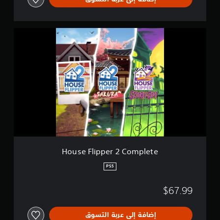
H
o
u
s
e
F
l
i
p
p
e
r
2
C
House Flipper 2 Complete
o
m
PS5
p
l
$67.99
e
t
e
إضافة إلى عربة التسوق