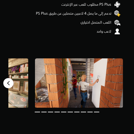
م
ن
تدعم إلى ما يصل 4 لاعبين متصلين عن طريق PS Plus‏
5
ن
اللعب المتصل اختياري
ج
و
لاعب واحد
م
م
ن
إ
ج
م
ا
ل
ي
2
.
9
أ
ل
ف
م
ن
ا