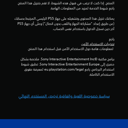
المنتج. إذا كنت لا ترغب في قبول هذه الشروط، لا تقم بتنزيل هذا المنتج. 
ت
راجع شروط الخدمة لمزيد من المعلومات الهامة.
يمكنك تنزيل هذا المحتوى وتشغيله على جهاز PS5 الرئيسي المرتبط بحسابك 
(عن طريق إعداد "مشاركة الجهاز واللعب بدون اتصال") وعلى أي جهاز PS5 
آخر حين تسجل الدخول باستخدام نفس الحساب.
راجع 
تحذيرات الاستخدام الآمن
 لمعلومات هامة حول الاستخدام الآمن قبل استخدام هذا المنتج.
برامج مكتبة ©Sony Interactive Entertainment Inc. ملخصة بشكل 
حصري إلى Sony Interactive Entertainment Europe. تطبق شروط 
استخدام البرنامج، راجع eu.playstation.com/legal لمعرفة حقوق 
الاستخدام الكاملة.
سياسة خصوصية اللعبة واتفاقية ترخيص المستخدم النهائي