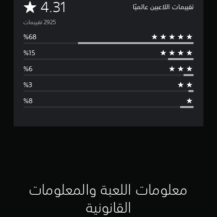
م
4.31
تقييمات اللاعبين عالميًا
ت
و
س
ط
ا
ل
ت
ق
ي
ي
معلومات اللعبة والمعلومات
م
القانونية