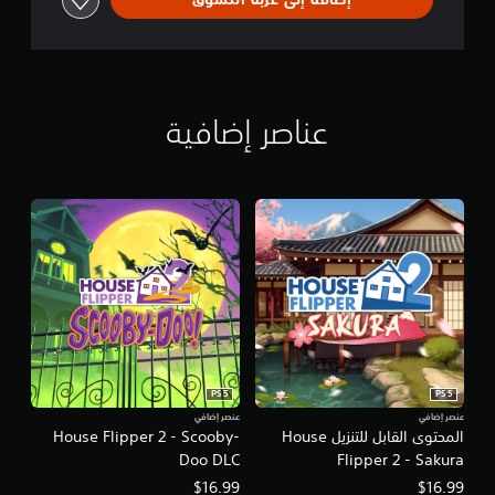
i
e
n
c
e
عناصر إضافية
PS5
PS5
عنصر إضافي
عنصر إضافي
المحتوى القابل للتنزيل House
House Flipper 2 - Scooby-
Doo DLC
Flipper 2 - Sakura
$16.99
$16.99