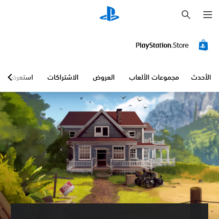
ب
ح
ث
الأحدث
مجموعات الألعاب
العروض
الاشتراكات
استعرض