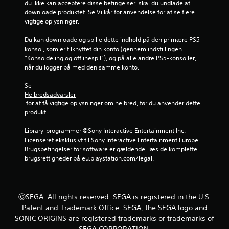
du ikke kan acceptere disse betingelser, skal du undlade at 
e
downloade produktet. Se Vilkår for anvendelse for at se flere 
vigtige oplysninger.
r
Du kan downloade og spille dette indhold på den primære PS5-
n
konsol, som er tilknyttet din konto (gennem indstillingen 
“Konsoldeling og offlinespil”), og på alle andre PS5-konsoller, 
e
når du logger på med den samme konto.
r
Se 
Helbredsadvarsler
f
 for at få vigtige oplysninger om helbred, før du anvender dette 
produkt.
r
Library-programmer ©Sony Interactive Entertainment Inc. 
a
Licenseret eksklusivt til Sony Interactive Entertainment Europe. 
Brugsbetingelser for software er gældende, læs de komplette 
5
brugsrettigheder på eu.playstation.com/legal.
2
8
ⒸSEGA. All rights reserved. SEGA is registered in the U.S.
Patent and Trademark Office. SEGA, the SEGA logo and
8
SONIC ORIGINS are registered trademarks or trademarks of
SEGA CORPORATION.