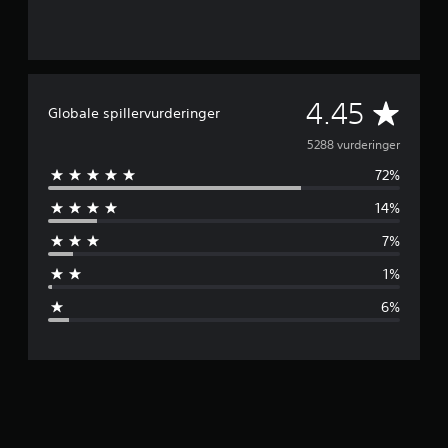
G
4.45
Globale spillervurderinger
e
5288 vurderinger
72%
n
14%
n
7%
e
1%
m
6%
s
n
i
t