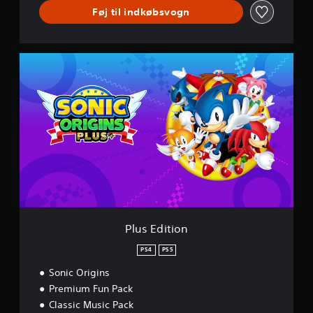
Føj til indkøbsvogn
P
l
u
s
E
d
i
t
i
o
n
Plus Edition
PS4
PS5
Sonic Origins
Premium Fun Pack
Classic Music Pack