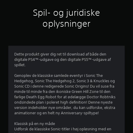
l
Spil- og juridiske
i
oplysninger
g
v
u
Dette produkt giver dig ret til download af både den
digitale PS4™-udgave og den digitale PS5™-udgave af
r
spillet.
d
Genoplev de klassiske samlede eventyr i Sonic The
Hedgehog, Sonic The Hedgehog 2, Sonic 3 & Knuckles og
e
Sonic CD i denne redigerede Sonic Origins! Du vil suse fra
minde til minde fra den ikoniske Green Hill Zone til den
r
farlige Death Egg Robot for at ødelægge Doctor Robtniks
ondsindede plan i poleret high definition! Denne nyeste
i
version indeholder nye områder, du kan udforske, ekstra
animationer og en helt ny Anniversary-spiltype!
n
Klassisk på en ny måde
g
Udforsk de klassiske Sonic-titler i høj opløsning med en