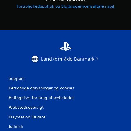
v
Fortrolighedspolitik og Slutbrugerlicensaftale i spil
u
r
d
e
r
Land/område Danmark
i
Support
n
Personlige oplysninger og cookies
g
Betingelser for brug af webstedet
e
Webstedsoversigt
r
PlayStation Studios
Juridisk