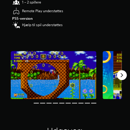
1 – 2 spillere
n
g
Remote Play understøttes
e
PS5-version
r
4
Hjælp til spil understøttes
.
4
5
s
t
j
e
r
n
e
r
u
d
a
f
f
e
m
s
t