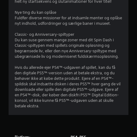
helt ny startsekvens og slutanimationer for hver titel!
e
Nye ting du kan oplåse
r
Fuldfør diverse missioner for at indsamle mønter og oplåse
nyt indhold, udfordringer og særlige baner i museet.
4
Classic- og Anniversary-spiltyper
Du kan suse gennem mange zoner med dit Spin Dash i
.
Classic-spiltypen med spillets originale opløsning og
begrænsede liv, eller den nye Anniversary-spiltype med
4
ubegrænsede liv og moderniseret fuldskærmsopløsning.
5
Hvis du allerede ejer PS4™-udgaven af spillet, kan du få
den digitale PS5™-version uden at betale ekstra, og du
s
behøver ikke at købe dette produkt. Ejere af en PS4™-
spildisk skal indsætte disken i deres PS5™ hver gang de vil
t
downloade eller spille den digitale PS5™-udgave. Ejere af
en PS4™-disk, der køber den diskfri PS5™ Digital Edition-
j
konsol, vil ikke kunne få PS5™-udgaven uden at skulle
betale ekstra.
e
r
n
Platform:
PS4, PS5