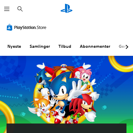
S
ø
g
Nyeste
Samlinger
Tilbud
Abonnementer
Genne