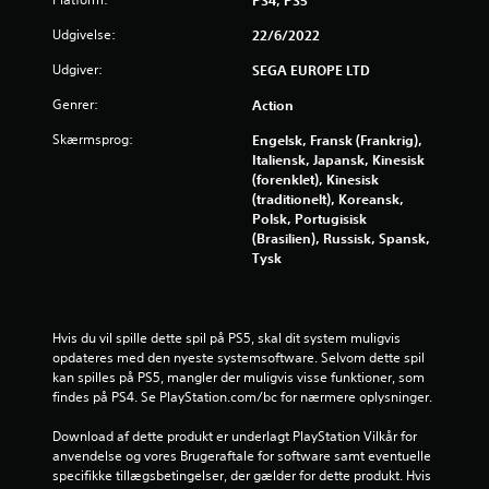
e
Udgivelse:
22/6/2022
r
Udgiver:
SEGA EUROPE LTD
u
Genrer:
Action
Skærmsprog:
d
Engelsk, Fransk (Frankrig),
Italiensk, Japansk, Kinesisk
(forenklet), Kinesisk
a
(traditionelt), Koreansk,
Polsk, Portugisisk
f
(Brasilien), Russisk, Spansk,
Tysk
f
e
Hvis du vil spille dette spil på PS5, skal dit system muligvis 
m
opdateres med den nyeste systemsoftware. Selvom dette spil 
kan spilles på PS5, mangler der muligvis visse funktioner, som 
s
findes på PS4. Se PlayStation.com/bc for nærmere oplysninger.
t
Download af dette produkt er underlagt PlayStation Vilkår for 
anvendelse og vores Brugeraftale for software samt eventuelle 
j
specifikke tillægsbetingelser, der gælder for dette produkt. Hvis 