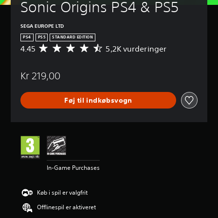
Sonic Origins PS4 & PS5
SEGA EUROPE LTD
PS4
PS5
STANDARD EDITION
4.45
5,2K vurderinger
G
e
n
Kr 219,00
n
e
m
Føj til indkøbsvogn
s
n
i
t
l
i
g
v
In-Game Purchases
u
r
d
Køb i spil er valgfrit
e
r
Offlinespil er aktiveret
i