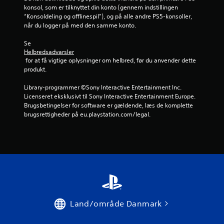
e
konsol, som er tilknyttet din konto (gennem indstillingen 
“Konsoldeling og offlinespil”), og på alle andre PS5-konsoller, 
m
når du logger på med den samme konto.
s
Se 
Helbredsadvarsler
t
 for at få vigtige oplysninger om helbred, før du anvender dette 
produkt.
j
Library-programmer ©Sony Interactive Entertainment Inc. 
e
Licenseret eksklusivt til Sony Interactive Entertainment Europe. 
Brugsbetingelser for software er gældende, læs de komplette 
r
brugsrettigheder på eu.playstation.com/legal.
n
e
r
f
Land/område Danmark
r