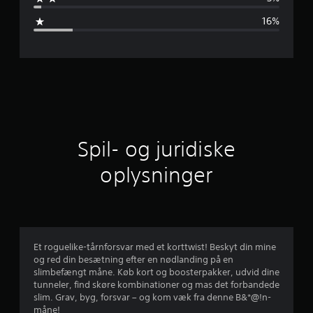
m
16%
s
n
i
t
l
Spil- og juridiske
i
oplysninger
g
v
u
Et roguelike-tårnforsvar med et korttwist! Beskyt din mine
og red din besætning efter en nødlanding på en
r
slimbefængt måne. Køb kort og boosterpakker, udvid dine
tunneler, find skøre kombinationer og mas det forbandede
d
slim. Grav, byg, forsvar – og kom væk fra denne B&*@!n-
måne!