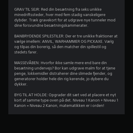
e
GRAV TIL SEJR: Red din besætning fra seks unikke
r
minedriftssteder, hver med fem stadig vanskeligere
dybder. Træk gravekort for at udgrave nye tunneler mod
i
dine forsvundne besætningskammerater.
n
BANBRYDENDE SPILESTILER: Der er tre unikke fraktioner at
vælge imellem: ANVIL, WARHAMMER OG PICKAXE. Vælg
g
og tilpas din borerig, så den matcher din spillestil og
stedets farer.
e
MASSEVÅBEN: Hvorfor ikke samle mere end bare din
r
besætning undervejs? Bor kan udgrave malm for at tjene
penge, lokkemidler distraherer dine slimede fjender, og
generatorer holder hele din rig kørende, jo dybere du
4
dykker.
.
BYG TIL AT HOLDE: Opgrader dit sæt ved at placere et nyt
kort af samme type oven på det. Niveau 1 Kanon + Niveau 1
0
Kanon = Niveau 2 Kanon, matematikken er i orden!
3
s