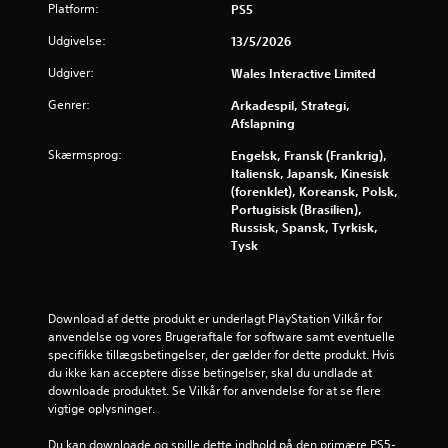
t
Platform:
PS5
j
Udgivelse:
13/5/2026
Udgiver:
Wales Interactive Limited
e
Genrer:
Arkadespil, Strategi,
r
Afslapning
n
Skærmsprog:
Engelsk, Fransk (Frankrig),
Italiensk, Japansk, Kinesisk
e
(forenklet), Koreansk, Polsk,
Portugisisk (Brasilien),
r
Russisk, Spansk, Tyrkisk,
Tysk
u
d
Download af dette produkt er underlagt PlayStation Vilkår for 
a
anvendelse og vores Brugeraftale for software samt eventuelle 
specifikke tillægsbetingelser, der gælder for dette produkt. Hvis 
du ikke kan acceptere disse betingelser, skal du undlade at 
f
downloade produktet. Se Vilkår for anvendelse for at se flere 
vigtige oplysninger.
f
Du kan downloade og spille dette indhold på den primære PS5-