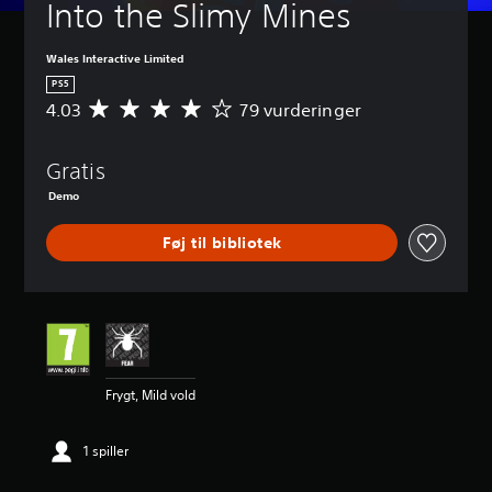
Into the Slimy Mines
Wales Interactive Limited
PS5
4.03
79 vurderinger
G
e
n
Gratis
n
e
Demo
m
s
Føj til bibliotek
n
i
t
l
i
g
v
u
Frygt, Mild vold
r
d
e
1 spiller
r
i