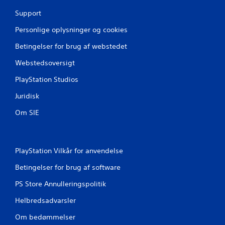
a
Support
7
Personlige oplysninger og cookies
9
Betingelser for brug af webstedet
v
Webstedsoversigt
u
PlayStation Studios
r
Juridisk
d
Om SIE
e
r
PlayStation Vilkår for anvendelse
i
Betingelser for brug af software
n
PS Store Annulleringspolitik
Helbredsadvarsler
g
Om bedømmelser
e