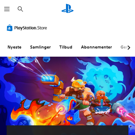
S
ø
g
Nyeste
Samlinger
Tilbud
Abonnementer
Genne