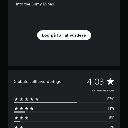
Into the Slimy Mines
Log på for at vurdere
G
4.03
Globale spillervurderinger
e
79 vurderinger
63%
n
11%
n
6%
e
3%