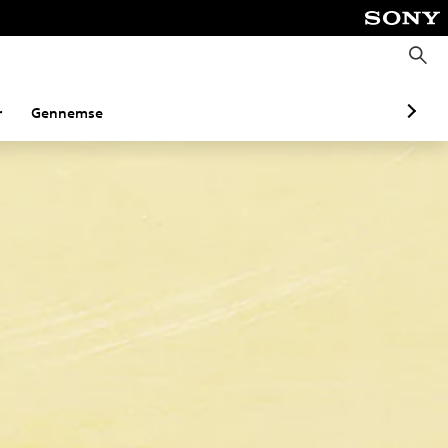
S
ø
g
r
Gennemse