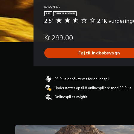
NACON SA
PS5
DELUXE EDITION
2.51
2,1K vurdering
G
e
n
Kr 299,00
n
e
m
Føj til indkøbsvogn
s
n
i
t
l
PS Plus er påkrævet for onlinespil
i
Understøtter op til 8 onlinespillere med PS Plus
g
v
Onlinespil er valgfrit
u
r
d
e
r
i