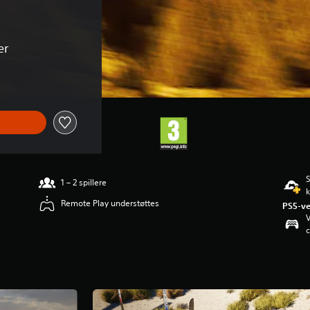
er
S
1 – 2 spillere
Remote Play understøttes
PS5-ve
V
c