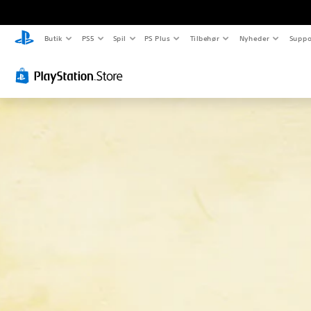
Butik
PS5
Spil
PS Plus
Tilbehør
Nyheder
Suppo