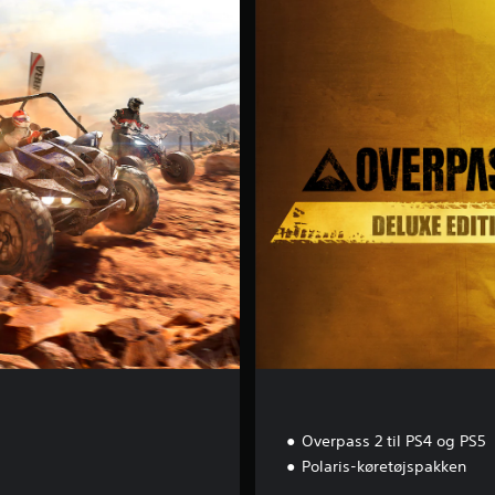
e
l
u
x
e
E
d
i
t
i
o
n
Overpass 2 til PS4 og PS5
Polaris-køretøjspakken
0