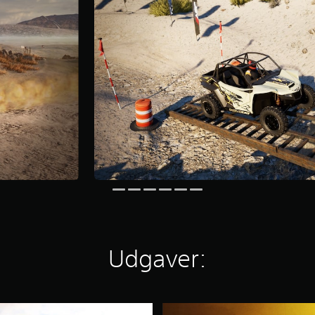
Udgaver:
D