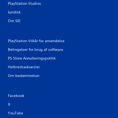
e
r
PlayStation Studios
m
D
g
Juridisk
u
å
k
s
Om SIE
a
p
n
i
s
l
p
l
PlayStation Vilkår for anvendelse
i
e
l
t
Betingelser for brug af software
l
s
e
v
PS Store Annulleringspolitik
s
e
p
Helbredsadvarsler
j
i
l
Om bedømmelser
l
e
l
d
e
n
t
i
u
Facebook
n
d
g
X
e
.
n
YouTube
a
Ø