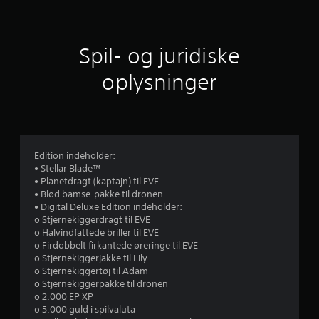
l
e
e
o
l
n
m
e
f
r
f
r
o
o
Spil- og juridiske
i
r
n
r
n
e
t
oplysninger
d
n
e
(
e
t
n
i
b
r
f
d
a
o
s
s
u
r
g
i
e
r
Edition indeholder:
d
s
n
æ
• Stellar Blade™
)
t
n
• Planetdragt (kaptajn) til EVE
a
D
i
s
• Blød bamse-pakke til dronen
u
d
e
• Digital Deluxe Edition indeholder:
f
k
s
)
o Stjernekiggerdragt til EVE
a
g
.
o Halvindfattede briller til EVE
f
n
r
o Firdobbelt firkantede øreringe til EVE
s
æ
o Stjernekiggerjakke til Lily
e
P
p
n
o Stjernekiggertøj til Adam
å
i
s
o Stjernekiggerpakke til dronen
m
m
l
e
o 2.000 EP XP
i
l
.
o 5.000 guld i spilvaluta