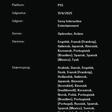
n
å
l
Platform:
PS5
n
s
e
l
e
p
e
Udgivelse:
11/6/2025
m
i
r
t
e
l
Udgiver:
Sony Interactive
u
d
l
Entertainment
d
f
e
e
ø
t
Genrer:
Oplevelse, Action
n
r
s
a
Stemme:
Engelsk, Fransk (Frankrig),
e
k
t
Italiensk, Japansk, Kinesisk,
v
o
b
Koreansk, Portugisisk
i
n
r
(Brasilien), Spansk, Spansk
s
t
u
(Mexico), Tysk
u
r
g
e
o
e
Skærmsprog:
Arabisk, Dansk, Engelsk,
l
l
b
Finsk, Fransk (Frankrig),
t
f
e
Hollandsk, Italiensk,
u
u
v
Japansk, Kinesisk
b
n
æ
(forenklet), Kinesisk
e
k
g
(traditionelt), Koreansk,
h
t
e
Norsk, Polsk, Portugisisk
a
i
l
(Brasilien), Portugisisk
g
o
s
(Portugal), Russisk, Spansk,
.
n
e
Spansk (Mexico), Svensk,
e
s