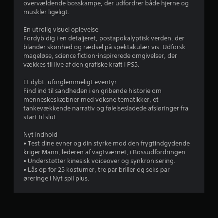
1
s
f
overvældende bosskampe, der udfordrer både hjerne og
n
e
e
muskler ligeligt.
6
k
D
s
t
u
En utrolig visuel oplevelse
k
7
e
k
Fordyb dig i en detaljeret, postapokalyptisk verden, der
o
r
a
blander skønhed og rædsel på spektakulær vis. Udforsk
n
3
u
n
mageløse, science fiction-inspirerede omgivelser, der
t
n
n
vækkes til live af den grafiske kraft i PS5.
v
r
d
å
o
e
r
Et dybt, uforglemmeligt eventyr
u
l
r
s
Find ind til sandheden i en gribende historie om
g
o
menneskeskæbner med voksne tematikker, et
D
r
a
m
tankevækkende narrativ og følelsesladede afsløringer fra
u
m
h
start til slut.
k
d
e
e
a
p
l
Nyt indhold
n
e
l
s
• Test dine evner og din styrke mod den frygtindgydende
s
a
t
kriger Mann, lederen af vagtværnet, i Bossudfordringen.
p
r
y
g
• Understøtter kinesisk voiceover og synkronisering.
i
,
e
• Lås op for 25 kostumer, tre par briller og seks par
l
i
s
n
øreringe i Nyt spil plus.
l
o
n
e
n
m
e
s
k
m
p
u
g
g
i