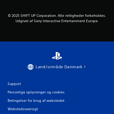
n
n
t
i
o
n
u
© 2025 SHIFT UP Corporation. Alle rettigheder forbeholdes.
g
c
Udgivet af Sony Interactive Entertainment Europe.
D
h
u
-
k
k
a
o
n
n
n
å
t
r
r
s
o
o
l
Land/område Danmark
m
f
h
u
e
n
l
Support
k
s
t
t
Personlige oplysninger og cookies
g
i
Betingelser for brug af webstedet
e
o
n
n
Webstedsoversigt
n
e