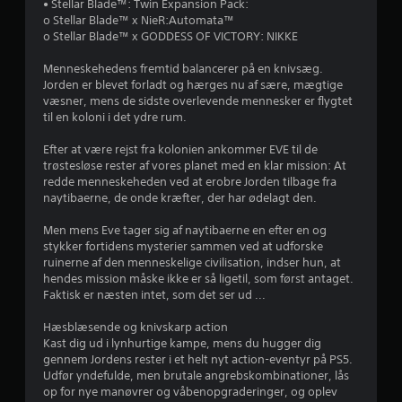
s
e
n
• Stellar Blade™: Twin Expansion Pack:
u
o Stellar Blade™ x NieR:Automata™
d
K
t
d
o Stellar Blade™ x GODDESS OF VICTORY: NIKKE
e
a
e
l
j
n
n
Menneskehedens fremtid balancerer på en knivsæg.
s
s
k
Jorden er blevet forladt og hærges nu af sære, mægtige
e
e
a
p
væsner, mens de sidste overlevende mennesker er flygtet
r
m
til en koloni i det ydre rum.
i
o
r
e
l
m
r
Efter at være rejst fra kolonien ankommer EVE til de
l
n
a
k
trøstesløse rester af vores planet med en klar mission: At
e
b
redde menneskeheden ved at erobre Jorden tilbage fra
o
s
e
e
naytibaerne, de onde kræfter, der har ødelagt den.
n
u
v
t
d
æ
Men mens Eve tager sig af naytibaerne en efter en og
r
r
e
g
stykker fortidens mysterier sammen ved at udforske
o
e
n
ruinerne af den menneskelige civilisation, indser hun, at
f
l
l
hendes mission måske ikke er så ligetil, som først antaget.
b
f
s
Faktisk er næsten intet, som det ser ud ...
r
e
u
e
v
r
n
Hæsblæsende og knivskarp action
a
æ
o
Kast dig ud i lynhurtige kampe, mens du hugger dig
k
g
g
gennem Jordens rester i et helt nyt action-eventyr på PS5.
t
9
e
e
Udfør yndefulde, men brutale angrebskombinationer, lås
i
l
f
op for nye manøvrer og våbenopgraderinger, og oplev
o