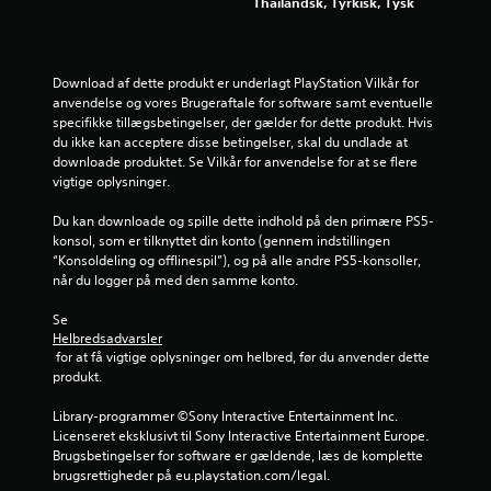
Thailandsk, Tyrkisk, Tysk
r
k
.
o
n
t
P
Download af dette produkt er underlagt PlayStation Vilkår for 
r
anvendelse og vores Brugeraftale for software samt eventuelle 
å
o
specifikke tillægsbetingelser, der gælder for dette produkt. Hvis 
m
l
du ikke kan acceptere disse betingelser, skal du undlade at 
i
.
downloade produktet. Se Vilkår for anvendelse for at se flere 
n
vigtige oplysninger.
d
K
e
Du kan downloade og spille dette indhold på den primære PS5-
a
l
konsol, som er tilknyttet din konto (gennem indstillingen 
n
s
“Konsoldeling og offlinespil”), og på alle andre PS5-konsoller, 
s
e
når du logger på med den samme konto.
p
r
i
Se 
o
l
Helbredsadvarsler
m
 for at få vigtige oplysninger om helbred, før du anvender dette 
l
v
produkt.
e
e
s
j
Library-programmer ©Sony Interactive Entertainment Inc. 
u
l
Licenseret eksklusivt til Sony Interactive Entertainment Europe. 
d
e
Brugsbetingelser for software er gældende, læs de komplette 
e
brugsrettigheder på eu.playstation.com/legal.
d