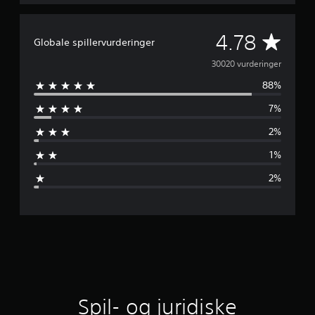
G
4.78
Globale spillervurderinger
e
30020 vurderinger
88%
n
7%
n
2%
e
1%
m
2%
s
n
i
t
l
Spil- og juridiske