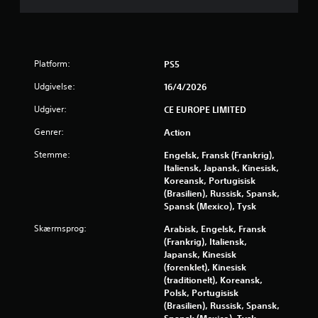
r
u
d
Platform:
PS5
a
Udgivelse:
16/4/2026
f
Udgiver:
CE EUROPE LIMITED
f
Genrer:
Action
Stemme:
Engelsk, Fransk (Frankrig),
e
Italiensk, Japansk, Kinesisk,
Koreansk, Portugisisk
m
(Brasilien), Russisk, Spansk,
Spansk (Mexico), Tysk
s
Skærmsprog:
Arabisk, Engelsk, Fransk
t
(Frankrig), Italiensk,
Japansk, Kinesisk
j
(forenklet), Kinesisk
(traditionelt), Koreansk,
e
Polsk, Portugisisk
(Brasilien), Russisk, Spansk,