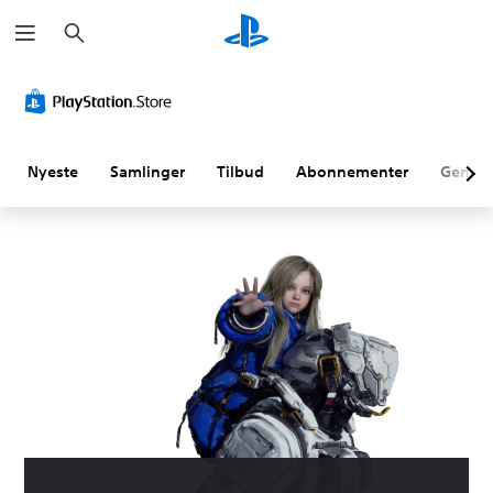
S
ø
g
Nyeste
Samlinger
Tilbud
Abonnementer
Genne