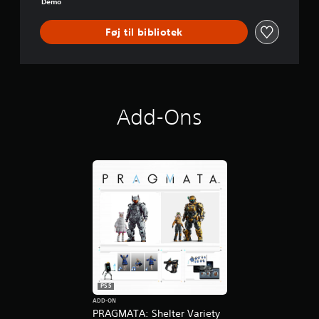
Demo
-
D
Føj til bibliotek
E
M
O
Add-Ons
PS5
ADD-ON
PRAGMATA: Shelter Variety