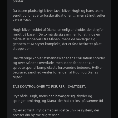
r
printer.
Da basen pludseligt bliver tavs, bliver Hugh og hans team
4
sendt ud for at efterforske situationen ... men så indtræffer
katastrofen.
.
Hugh bliver reddet af Diana, en enlig androide, der strejfer
7
rundt på basen. De to må slå sig sammen for at finde en
måde at slippe væk fra Månen, mens de bevæger sig
8
gennem et AI-styret kompleks, der er fast besluttet på at
stoppe dem.
s
Halvfærdige kopier af menneskehedens civilisation spreder
t
sig over Månens overflade, men inden for er der kun
spredte spor af kompleksets forsvundne beboere. Hvilken
j
begravet sandhed venter for enden af Hugh og Dianas
rejse?
e
TAG KONTROL OVER TO FIGURER – SAMTIDIGT.
r
Styr både Hugh, mens han bevæger sig, skyder og
n
springer omkring, og Diana, der hakker løs, på samme tid.
e
Oplev et friskt, nyt gameplay i dette unikke system, der
presser din hjerne til grænsen.