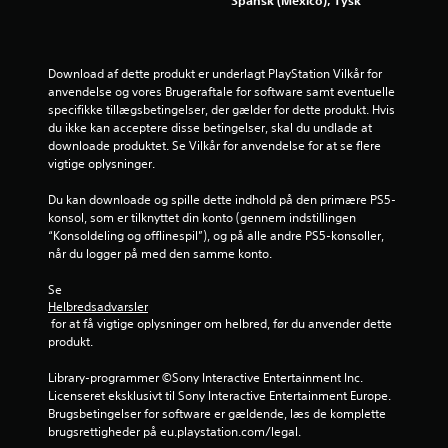
r
Spansk (Mexico), Tysk
n
e
Download af dette produkt er underlagt PlayStation Vilkår for 
anvendelse og vores Brugeraftale for software samt eventuelle 
r
specifikke tillægsbetingelser, der gælder for dette produkt. Hvis 
du ikke kan acceptere disse betingelser, skal du undlade at 
f
downloade produktet. Se Vilkår for anvendelse for at se flere 
vigtige oplysninger.
r
Du kan downloade og spille dette indhold på den primære PS5-
konsol, som er tilknyttet din konto (gennem indstillingen 
a
“Konsoldeling og offlinespil”), og på alle andre PS5-konsoller, 
når du logger på med den samme konto.
3
Se 
0
Helbredsadvarsler
 for at få vigtige oplysninger om helbred, før du anvender dette 
0
produkt.
2
Library-programmer ©Sony Interactive Entertainment Inc. 
Licenseret eksklusivt til Sony Interactive Entertainment Europe. 
0
Brugsbetingelser for software er gældende, læs de komplette 
brugsrettigheder på eu.playstation.com/legal.