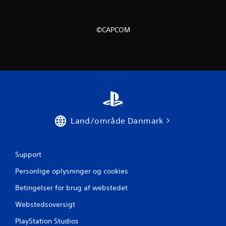
v
u
©CAPCOM
r
d
e
r
i
Land/område Danmark
n
g
Support
e
Personlige oplysninger og cookies
r
Betingelser for brug af webstedet
Webstedsoversigt
PlayStation Studios