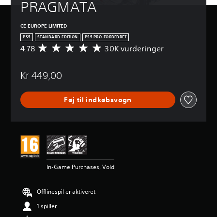
PRAGMATA
CE EUROPE LIMITED
PS5
STANDARD EDITION
PS5 PRO-FORBEDRET
4.78
30K vurderinger
G
e
n
Kr 449,00
n
e
m
Føj til indkøbsvogn
s
n
i
t
l
i
g
v
In-Game Purchases, Vold
u
r
d
Offlinespil er aktiveret
e
r
1 spiller
i