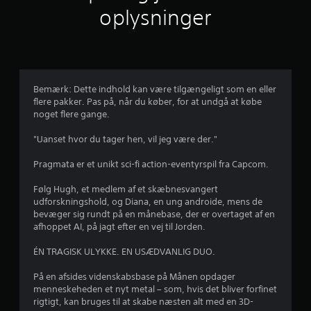
i
oplysninger
g
v
u
Bemærk: Dette indhold kan være tilgængeligt som en eller
flere pakker. Pas på, når du køber, for at undgå at købe
r
noget flere gange.
d
"Uanset hvor du tager hen, vil jeg være der."
e
Pragmata er et unikt sci-fi action-eventyrspil fra Capcom.
r
Følg Hugh, et medlem af et skæbnesvangert
udforskningshold, og Diana, en ung androide, mens de
i
bevæger sig rundt på en månebase, der er overtaget af en
afhoppet AI, på jagt efter en vej til Jorden.
n
ÉN TRAGISK ULYKKE. EN USÆDVANLIG DUO.
g
På en afsides videnskabsbase på Månen opdager
e
menneskeheden et nyt metal – som, hvis det bliver forfinet
rigtigt, kan bruges til at skabe næsten alt med en 3D-