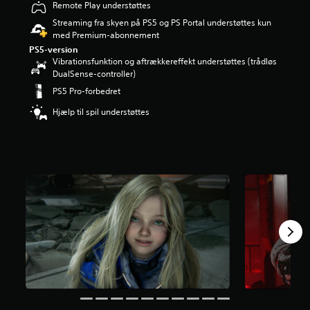
Remote Play understøttes
n
g
Streaming fra skyen på PS5 og PS Portal understøttes kun
e
med Premium-abonnement
r
PS5-version
4
Vibrationsfunktion og aftrækkereffekt understøttes (trådløs
.
DualSense-controller)
7
PS5 Pro-forbedret
8
s
Hjælp til spil understøttes
t
j
e
r
n
e
r
u
d
a
f
f
e
m
s
t