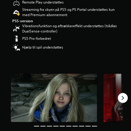
Remote Play understøttes
n
g
Streaming fra skyen på PS5 og PS Portal understøttes kun
e
med Premium-abonnement
r
PS5-version
4
Vibrationsfunktion og aftrækkereffekt understøttes (trådløs
.
DualSense-controller)
7
PS5 Pro-forbedret
8
s
Hjælp til spil understøttes
t
j
e
r
n
e
r
u
d
a
f
f
e
m
s
t