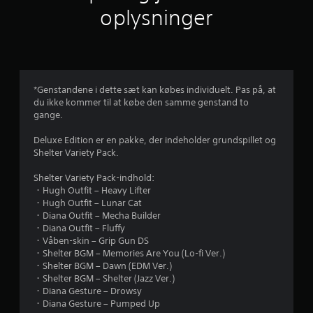
i
oplysninger
g
v
u
*Genstandene i dette sæt kan købes individuelt. Pas på, at
du ikke kommer til at købe den samme genstand to
r
gange.
d
Deluxe Edition er en pakke, der indeholder grundspillet og
Shelter Variety Pack.
e
Shelter Variety Pack-indhold:
r
・Hugh Outfit – Heavy Lifter
・Hugh Outfit – Lunar Cat
i
・Diana Outfit – Mecha Builder
・Diana Outfit – Fluffy
n
・Våben-skin – Grip Gun DS
・Shelter BGM – Memories Are You (Lo-fi Ver.)
g
・Shelter BGM – Dawn (EDM Ver.)
・Shelter BGM – Shelter (Jazz Ver.)
e
・Diana Gesture – Drowsy
・Diana Gesture – Pumped Up