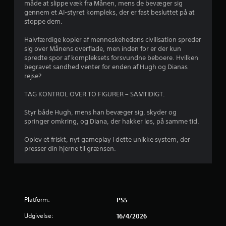
r
måde at slippe væk fra Månen, mens de bevæger sig
gennem et AI-styret kompleks, der er fast besluttet på at
u
stoppe dem.
d
Halvfærdige kopier af menneskehedens civilisation spreder
sig over Månens overflade, men inden for er der kun
a
spredte spor af kompleksets forsvundne beboere. Hvilken
begravet sandhed venter for enden af Hugh og Dianas
f
rejse?
f
TAG KONTROL OVER TO FIGURER – SAMTIDIGT.
e
Styr både Hugh, mens han bevæger sig, skyder og
springer omkring, og Diana, der hakker løs, på samme tid.
m
Oplev et friskt, nyt gameplay i dette unikke system, der
presser din hjerne til grænsen.
s
t
j
Platform:
PS5
e
Udgivelse:
16/4/2026