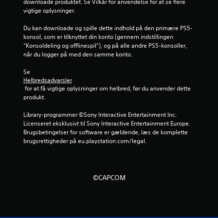
v
downloade produktet. Se Vilkår for anvendelse for at se flere 
vigtige oplysninger.
u
Du kan downloade og spille dette indhold på den primære PS5-
r
konsol, som er tilknyttet din konto (gennem indstillingen 
“Konsoldeling og offlinespil”), og på alle andre PS5-konsoller, 
d
når du logger på med den samme konto.
e
Se 
Helbredsadvarsler
r
 for at få vigtige oplysninger om helbred, før du anvender dette 
produkt.
i
Library-programmer ©Sony Interactive Entertainment Inc. 
n
Licenseret eksklusivt til Sony Interactive Entertainment Europe. 
Brugsbetingelser for software er gældende, læs de komplette 
g
brugsrettigheder på eu.playstation.com/legal.
e
r
©CAPCOM