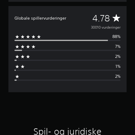
G
4.78
Globale spillervurderinger
e
30010 vurderinger
88%
n
7%
n
2%
e
1%
m
2%
s
n
i
t
l
Spil- og juridiske