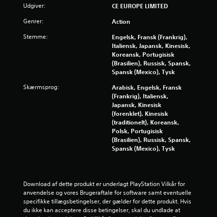
r
Udgiver:
CE EUROPE LIMITED
n
Genrer:
Action
e
Stemme:
Engelsk, Fransk (Frankrig),
Italiensk, Japansk, Kinesisk,
r
Koreansk, Portugisisk
(Brasilien), Russisk, Spansk,
f
Spansk (Mexico), Tysk
Skærmsprog:
Arabisk, Engelsk, Fransk
r
(Frankrig), Italiensk,
Japansk, Kinesisk
a
(forenklet), Kinesisk
(traditionelt), Koreansk,
3
Polsk, Portugisisk
(Brasilien), Russisk, Spansk,
0
Spansk (Mexico), Tysk
0
1
Download af dette produkt er underlagt PlayStation Vilkår for 
anvendelse og vores Brugeraftale for software samt eventuelle 
0
specifikke tillægsbetingelser, der gælder for dette produkt. Hvis 
du ikke kan acceptere disse betingelser, skal du undlade at 