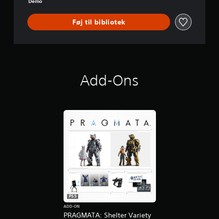
Demo
-
D
Føj til bibliotek
E
M
O
Add-Ons
PS5
ADD-ON
PRAGMATA: Shelter Variety