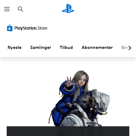
S
ø
g
Nyeste
Samlinger
Tilbud
Abonnementer
Genne