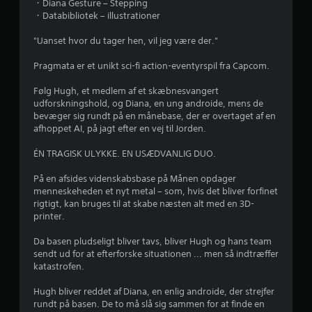
r
・Diana Gesture – Stepping
・Databibliotek – illustrationer
4
"Uanset hvor du tager hen, vil jeg være der."
.
Pragmata er et unikt sci-fi action-eventyrspil fra Capcom.
7
Følg Hugh, et medlem af et skæbnesvangert
udforskningshold, og Diana, en ung androide, mens de
8
bevæger sig rundt på en månebase, der er overtaget af en
afhoppet AI, på jagt efter en vej til Jorden.
s
ÉN TRAGISK ULYKKE. EN USÆDVANLIG DUO.
t
På en afsides videnskabsbase på Månen opdager
j
menneskeheden et nyt metal – som, hvis det bliver forfinet
rigtigt, kan bruges til at skabe næsten alt med en 3D-
e
printer.
r
Da basen pludseligt bliver tavs, bliver Hugh og hans team
sendt ud for at efterforske situationen ... men så indtræffer
n
katastrofen.
e
Hugh bliver reddet af Diana, en enlig androide, der strejfer
rundt på basen. De to må slå sig sammen for at finde en