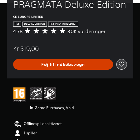
PRAGMATA Deluxe Edition
CE EUROPE LIMITED
PS5
DELUXE EDITION
PS5 PRO-FORBEDRET
4.78
30K vurderinger
G
e
n
Kr 519,00
n
e
m
Føj til indkøbsvogn
s
n
i
t
l
i
g
v
In-Game Purchases, Vold
u
r
d
Offlinespil er aktiveret
e
r
1 spiller
i