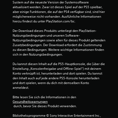
S
System auf die neueste Version der Systemsoftware 
o
aktualisiert werden. Zwar ist dieses Spiel auf der PS5 spielbar, 
t
r
aber einige Funktionen, die auf der PS4 verfügbar sind, sind hier 
e
t
möglicherweise nicht vorhanden. Ausführliche Informationen 
u
z
hierzu findest du unter PlayStation.com/bc.
u
e
s
r
Der Download dieses Produkts unterliegt den PlayStation-
e
e
Nutzungsbedingungen und unseren Software-
t
l
Nutzungsbedingungen sowie allen für dieses Produkt geltenden 
z
e
Zusatzbedingungen. Der Download erfordert die Zustimmung 
e
m
zu diesen Bedingungen. Weitere wichtige Informationen finden 
n
sich in den Nutzungsbedingungen.
e
,
n
w
Du kannst diesen Inhalt auf die PS5-Hauptkonsole, die (über die 
t
o
Einstellung „Konsolenfreigabe und Offline-Spiel“) mit deinem 
d
e
Konto verknüpft ist, herunterladen und dort spielen. Du kannst 
u
D
den Inhalt auch auf jede andere PS5-Konsole herunterladen 
a
u
und dort spielen, wenn du dich mit demselben Konto 
u
k
anmeldest.
f
a
g
n
Bitte lesen Sie sich die Informationen in den 
e
n
Gesundheitswarnungen
h
s
 durch, bevor Sie dieses Produkt verwenden.
ö
t
r
d
Bibliotheksprogramme © Sony Interactive Entertainment Inc., 
t