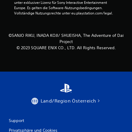
a
unter exklusiver Lizenz für Sony Interactive Entertainment 
h
s
Europe. Es gelten die Software-Nutzungsbedingungen. 
a
S
Vollständige Nutzungsrechte unter eu.playstation.com/legal.
s
p
t
i
.
e
l
©SANJO RIKU, INADA KOJI/ SHUEISHA, The Adventure of Dai
s
Project
p
© 2023 SQUARE ENIX CO., LTD. All Rights Reserved.
i
e
l
e
n
,
o
h
n
e
Land/Region Österreich
d
i
e
B
Support
e
w
Privatsphäre und Cookies