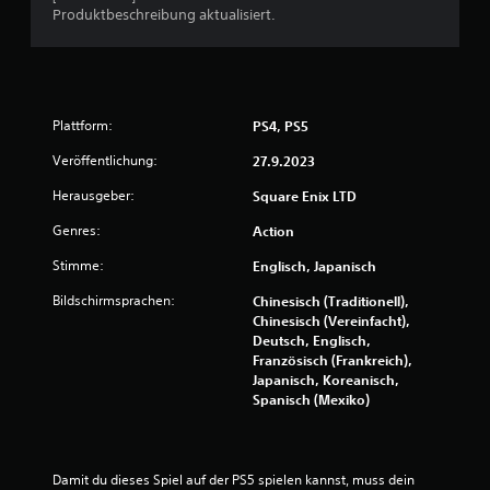
n
t
d
Produktbeschreibung aktualisiert.
.
a
u
s
S
S
p
n
p
i
Plattform:
PS4, PS5
i
e
g
e
l
Veröffentlichung:
27.9.2023
l
g
e
e
b
Herausgeber:
Square Enix LTD
n
a
n
Genres:
a
Action
r
u
o
Stimme:
Englisch, Japanisch
a
h
n
Bildschirmsprachen:
Chinesisch (Traditionell),
n
d
Chinesisch (Vereinfacht),
e
e
Deutsch, Englisch,
M
r
Französisch (Frankreich),
o
S
Japanisch, Koreanisch,
t
t
Spanisch (Mexiko)
e
i
l
o
l
n
e
-
Damit du dieses Spiel auf der PS5 spielen kannst, muss dein 
f