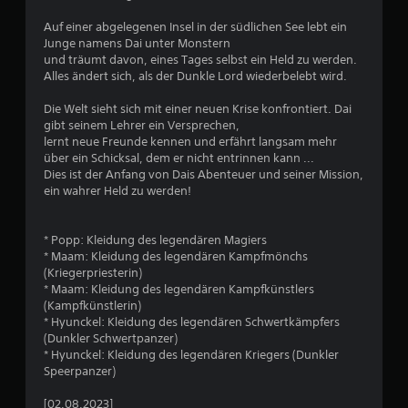
i
p
u
e
e
Auf einer abgelegenen Insel in der südlichen See lebt ein
U
i
Junge namens Dai unter Monstern
s
m
c
und träumt davon, eines Tages selbst ein Held zu werden.
k
h
Alles ändert sich, als der Dunkle Lord wiederbelebt wird.
1
e
e
h
r
Die Welt sieht sich mit einer neuen Krise konfrontiert. Dai
3
r
p
gibt seinem Lehrer ein Versprechen,
d
u
lernt neue Freunde kennen und erfährt langsam mehr
8
e
n
über ein Schicksal, dem er nicht entrinnen kann ...
r
k
Dies ist der Anfang von Dais Abenteuer und seiner Mission,
7
S
t
ein wahrer Held zu werden!
t
e
i
e
c
r
* Popp: Kleidung des legendären Magiers
B
k
s
* Maam: Kleidung des legendären Kampfmönchs
b
t
(Kriegerpriesterin)
e
e
e
* Maam: Kleidung des legendären Kampfkünstlers
w
l
(Kampfkünstlerin)
w
e
l
* Hyunckel: Kleidung des legendären Schwertkämpfers
g
e
(Dunkler Schwertpanzer)
e
u
n
* Hyunckel: Kleidung des legendären Kriegers (Dunkler
n
,
Speerpanzer)
r
g
u
e
m
[02.08.2023]