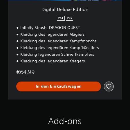
f
e
l
ü
E
Digital Deluxe Edition
e
r
d
g
d
i
PS4
PS5
u
e
t
n
n
Infinity Strash: DRAGON QUEST
i
g
S
o
Kleidung des legendären Magiers
e
c
n
Kleidung des legendären Kampfmönchs
n
h
n
Kleidung des legendären Kampfkünstlers
w
u
i
Kleidung legendären Schwertkämpfers
t
e
Kleidung des legendären Kriegers
z
r
e
i
€64,99
n
g
.
k
e
In den Einkaufswagen
i
A
t
n
s
p
g
a
r
s
a
Add-ons
s
d
a
b