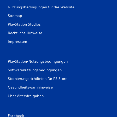
e
Nutzungsbedingungen für die Website
g
u
Sitemap
n
g
PlayStation Studios
s
s
Rechtliche Hinweise
t
e
Impressum
u
e
r
u
PlayStation-Nutzungsbedingungen
n
g
Softwarenutzungsbedingungen
e
n
Stornierungsrichtlinien für PS Store
v
e
Gesundheitswarnhinweise
r
Über Altersfreigaben
w
e
n
d
e
Facebook