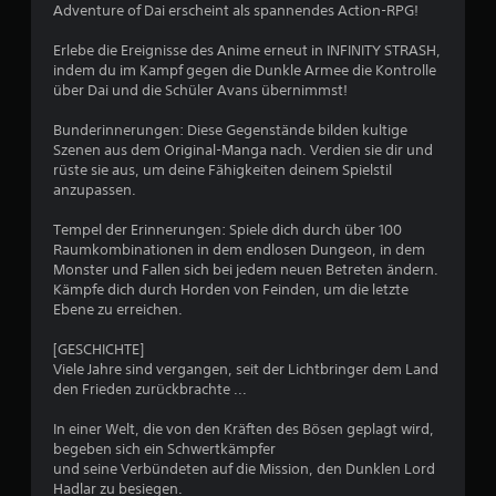
)
e
Adventure of Dai erscheint als spannendes Action-RPG!
o
E
i
s
Erlebe die Ereignisse des Anime erneut in INFINITY STRASH,
c
n
g
indem du im Kampf gegen die Dunkle Armee die Kontrolle
h
i
über Dai und die Schüler Avans übernimmst!
e
5
b
r
t
Bunderinnerungen: Diese Gegenstände bilden kultige
n
e
Szenen aus dem Original-Manga nach. Verdien sie dir und
i
D
rüste sie aus, um deine Fähigkeiten deinem Spielstil
S
n
u
anzupassen.
i
k
t
g
a
Tempel der Erinnerungen: Spiele dich durch über 100
e
n
Raumkombinationen in dem endlosen Dungeon, in dem
O
e
n
Monster und Fallen sich bei jedem neuen Betreten ändern.
p
s
Kämpfe dich durch Horden von Feinden, um die letzte
t
r
t
Ebene zu erreichen.
i
m
o
a
[GESCHICHTE]
n
n
n
Viele Jahre sind vergangen, seit der Lichtbringer dem Land
e
u
den Frieden zurückbrachte ...
e
n
e
f
l
In einer Welt, die von den Kräften des Bösen geplagt wird,
n
ü
l
begeben sich ein Schwertkämpfer
r
e
und seine Verbündeten auf die Mission, den Dunklen Lord
a
d
S
Hadlar zu besiegen.