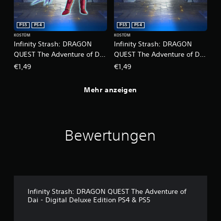
t
i
(
e
e
r
PS5
PS4
PS5
PS4
i
t
KOSTÜM
KOSTÜM
n
Infinity Strash: DRAGON
Infinity Strash: DRAGON
D
f
QUEST The Adventure of Dai
QUEST The Adventure of Dai
u
a
k
- Kleidung des legendären
- Kleidung des legendären
€1,49
€1,49
c
a
Kriegers
Lichtbringers
h
n
)
Mehr anzeigen
n
s
E
t
s
d
g
a
i
Bewertungen
s
b
S
t
p
e
i
i
e
n
l
i
j
g
Infinity Strash: DRAGON QUEST The Adventure of
e
e
Dai - Digital Deluxe Edition PS4 & PS5
d
O
e
p