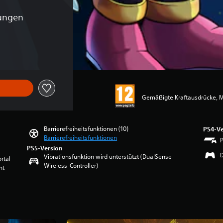
tungen
ginalpreis von €59,99
Gemäßigte Kraftausdrücke, 
Barrierefreiheitsfunktionen (10)
PS4-Ve
Barrierefreiheitsfunktionen
PS5-Version
Vibrationsfunktion wird unterstützt (DualSense
rtal
Wireless-Controller)
nt