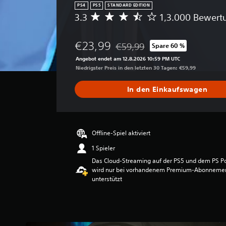
n
e
PS4
PS5
STANDARD EDITION
g
s
3.3
1,3.000 Bewer
D
f
P
u
ü
r
r
r
e
€23,99
€59,99
Spare 60 %
c
U
Preisnachlass gegenüber dem Ori
s
h
m
Angebot endet am 12.8.2026 10:59 PM UTC
e
s
b
Niedrigster Preis in den letzten 30 Tagen: €59,99
t
c
e
f
h
l
In den Einkaufswagen
ü
n
e
r
i
g
d
t
u
e
t
n
n
l
Offline-Spiel aktiviert
g
S
i
e
c
1 Spieler
c
n
h
Das Cloud-Streaming auf der PS5 und dem PS Po
h
n
w
wird nur bei vorhandenem Premium-Abonneme
e
u
i
unterstützt
B
t
e
e
z
r
w
e
i
e
n
g
r
.
k