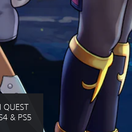
N QUEST 
S4 & PS5