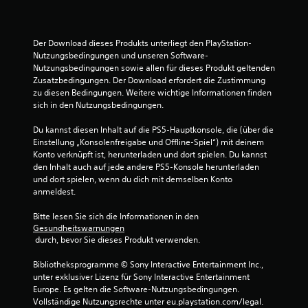
S
Der Download dieses Produkts unterliegt den PlayStation-
Nutzungsbedingungen und unseren Software-
t
Nutzungsbedingungen sowie allen für dieses Produkt geltenden 
Zusatzbedingungen. Der Download erfordert die Zustimmung 
e
zu diesen Bedingungen. Weitere wichtige Informationen finden 
sich in den Nutzungsbedingungen.
r
Du kannst diesen Inhalt auf die PS5-Hauptkonsole, die (über die 
n
Einstellung „Konsolenfreigabe und Offline-Spiel“) mit deinem 
Konto verknüpft ist, herunterladen und dort spielen. Du kannst 
e
den Inhalt auch auf jede andere PS5-Konsole herunterladen 
und dort spielen, wenn du dich mit demselben Konto 
n
anmeldest.
a
Bitte lesen Sie sich die Informationen in den 
Gesundheitswarnungen
u
 durch, bevor Sie dieses Produkt verwenden.
s
Bibliotheksprogramme © Sony Interactive Entertainment Inc., 
unter exklusiver Lizenz für Sony Interactive Entertainment 
7
Europe. Es gelten die Software-Nutzungsbedingungen. 
Vollständige Nutzungsrechte unter eu.playstation.com/legal.