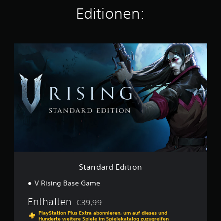
7
Editionen:
,
9
.
0
S
0
t
0
a
n
B
d
e
a
w
r
e
d
r
E
t
d
u
i
n
t
g
i
e
o
Standard Edition
n
n
V Rising Base Game
Enthalten
€39,99
Preisnachlass gegenüber dem Originalpreis
PlayStation Plus Extra abonnieren, um auf dieses und
Hunderte weitere Spiele im Spielekatalog zuzugreifen