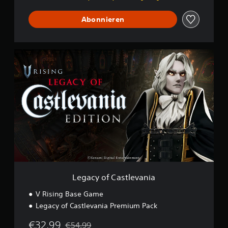
Abonnieren
L
e
g
a
c
y
o
f
C
a
s
t
l
e
Legacy of Castlevania
v
a
V Rising Base Game
n
Legacy of Castlevania Premium Pack
i
a
€32,99
€54,99