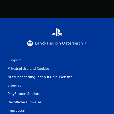
9
2
6
B
Land/Region Österreich
e
w
Support
e
Privatsphäre und Cookies
r
Nutzungsbedingungen für die Website
Sitemap
t
PlayStation Studios
u
Rechtliche Hinweise
n
Impressum