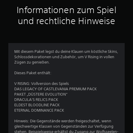
t
Informationen zum Spiel
t
und rechtliche Hinweise
l
i
c
Mit diesem Paket legst du deine Klauen um köstliche Skins,
Schlossdekorationen und Zubehör, um V Rising in vollen
h
Zügen zu genießen.
e
Dieses Paket enthält:
B
V RISING: Vollversion des Spiels
DAS LEGACY OF CASTLEVANIA PREMIUM PACK
e
PAKET „DÜSTERE EVOLUTION“
DRACULA'S RELICS PACK
w
ELDEST BLOODLINE PACK
ETERNAL DOMINANCE PACK
e
Hinweis: Die Gegenstände werden freigeschaltet, wenn
r
gleichwertige Klassen von Gegenständen zur Verfügung
stehen. Beispielsweise erhältst du Zugang zur Wolfsseelen-