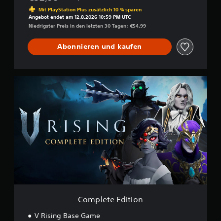
Preisnachlass gegenüber dem Originalpreis von
Mit PlayStation Plus zusätzlich 10 % sparen
Angebot endet am 12.8.2026 10:59 PM UTC
Niedrigster Preis in den letzten 30 Tagen: €54,99
Abonnieren und kaufen
C
o
m
p
l
e
t
e
E
d
i
t
i
o
Complete Edition
n
V Rising Base Game