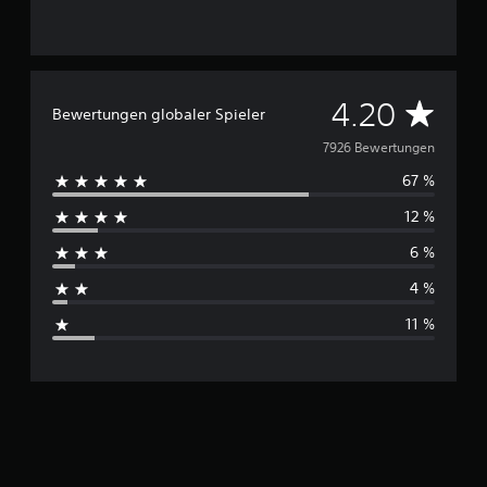
D
4.20
Bewertungen globaler Spieler
u
7926 Bewertungen
67 %
r
12 %
c
6 %
h
4 %
s
11 %
c
h
n
i