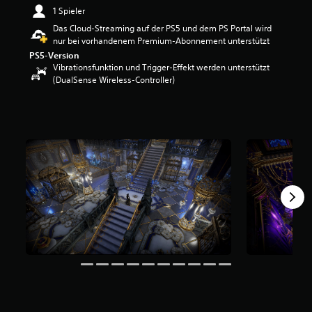
e
1 Spieler
r
Das Cloud-Streaming auf der PS5 und dem PS Portal wird
t
nur bei vorhandenem Premium-Abonnement unterstützt
u
PS5-Version
n
Vibrationsfunktion und Trigger-Effekt werden unterstützt
g
(DualSense Wireless-Controller)
:
4
.
2
v
o
n
5
S
t
e
r
n
e
n
a
u
s