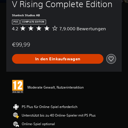
V Rising Complete Edition
Stunlock Studios AB
PS5
COMPLETE EDITION
4.2
7,9.000 Bewertungen
D
u
r
€99,99
c
h
s
In den Einkaufswagen
c
h
n
i
t
t
Moderate Gewalt, Nutzerinteraktion
l
i
c
h
PS Plus für Online-Spiel erforderlich
e
Unterstützt bis zu 40 Online-Spieler mit PS Plus
B
e
Online-Spiel optional
w