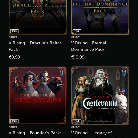
PS5
PS5
OBJEKT
OBJEKT
V Rising – Dracula's Relics
V Rising - Eternal
Pack
Dominance Pack
€9,99
€19,99
PS5
PS5
OBJEKT
OBJEKT
V Rising – Founder's Pack:
V Rising – Legacy of