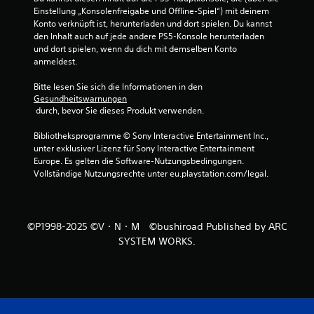
d
Einstellung „Konsolenfreigabe und Offline-Spiel“) mit deinem 
e
Konto verknüpft ist, herunterladen und dort spielen. Du kannst 
s
den Inhalt auch auf jede andere PS5-Konsole herunterladen 
S
und dort spielen, wenn du dich mit demselben Konto 
p
anmeldest.
i
e
Bitte lesen Sie sich die Informationen in den 
l
Gesundheitswarnungen
s
 durch, bevor Sie dieses Produkt verwenden.
j
e
Bibliotheksprogramme © Sony Interactive Entertainment Inc., 
d
unter exklusiver Lizenz für Sony Interactive Entertainment 
e
Europe. Es gelten die Software-Nutzungsbedingungen. 
r
Vollständige Nutzungsrechte unter eu.playstation.com/legal.
z
e
i
t
©P1998-2025 ©V・N・M ©bushiroad Published by ARC
e
SYSTEM WORKS.
i
n
s
e
h
e