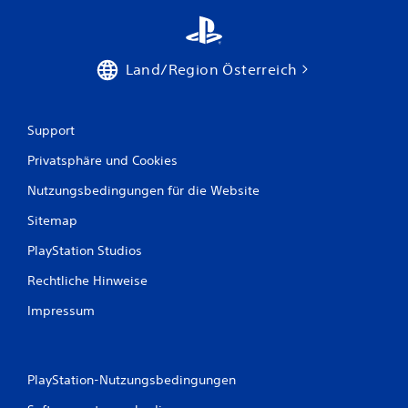
n
.
Land/Region Österreich
Ü
b
u
n
Support
g
Privatsphäre und Cookies
s
m
Nutzungsbedingungen für die Website
o
d
Sitemap
u
PlayStation Studios
s
D
Rechtliche Hinweise
u
k
Impressum
a
n
n
s
PlayStation-Nutzungsbedingungen
t
i