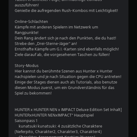
l
auszuführen!
.
a
Genieße die aufregenden Rush-Kombos mit Leichtigkeit!
n
3
g
Online-Schlachten
s
Kämpfe mit anderen Spielern im Netzwerk um
6
a
Rangpunkte!
m
Dein Rang ändert sich je nach den Punkten, die du hast!
v
e
Strebe den „Drei-Sterne-Jäger“ an!
n
Ernsthafte Kämpfe um G.I.-Karten sind ebenfalls möglich!
o
.
Ziele darauf ab, die vorgesehenen Taschen zu füllen!
n
Story-Modus
S
Hier kannst du berühmte Szenen aus Hunter x Hunter
t
5
nachspielen und je nach Situation gegen die CPU antreten!
e
Einige der Stages dienen auch als Tutorials, also benutze
u
diesen Modus zuerst, um ein Grundverständnis für das
Spiel zu bekommen!
e
S
r
e
t
HUNTER x HUNTER NEN x IMPACT Deluxe Edition Set Inhalt]
l
HUNTERxHUNTER NENxIMPACT“ Hauptspiel
e
e
Saisonpass 1
m
kunatsuki kunatsuki: 4 zusätzliche Charaktere
e
(Neferpito, Charakter2, Charakter3, Charakter4)
r
n