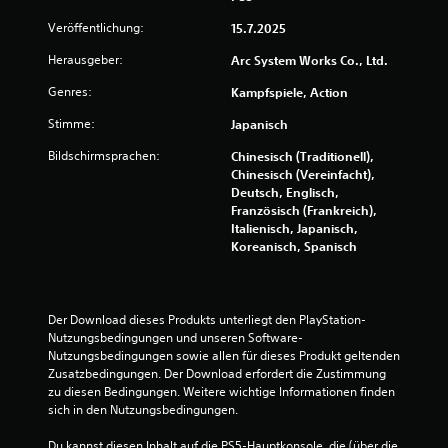
l
w
e
Veröffentlichung:
15.7.2025
g
e
Herausgeber:
Arc System Works Co., Ltd.
u
n
r
Genres:
Kampfspiele, Action
g
e
Stimme:
Japanisch
t
n
d
Bildschirmsprachen:
Chinesisch (Traditionell),
u
e
Chinesisch (Vereinfacht),
r
Deutsch, Englisch,
n
S
Französisch (Frankreich),
t
Italienisch, Japanisch,
g
e
Koreanisch, Spanisch
u
e
e
r
n
e
Der Download dieses Produkts unterliegt den PlayStation-
l
Nutzungsbedingungen und unseren Software-
e
Nutzungsbedingungen sowie allen für dieses Produkt geltenden 
m
Zusatzbedingungen. Der Download erfordert die Zustimmung 
e
zu diesen Bedingungen. Weitere wichtige Informationen finden 
n
sich in den Nutzungsbedingungen.
t
e
Du kannst diesen Inhalt auf die PS5-Hauptkonsole, die (über die 