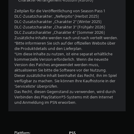
Charakter-Arrangement-Kostüm (Kuroro)
t
n
Zeitplan für die Veröffentlichung von Season Pass 1
ü
DLC-Zusatzcharakter: „Neferpito“ (Herbst 2025)
e
b
DLC-Zusatzcharakter „Charakter 2“ (Winter 2025)
e
DLC-Zusatzcharakter „Charakter 3“ (Frühjahr 2026)
n
r
DLC Zusatzcharakter „Charakter 4“ (Sommer 2026)
s
Zusätzliche Inhalte werden nach und nach verteilt werden.
a
i
*Bitte informieren Sie sich auf der offiziellen Website über
c
die Produktdetails und den Lieferplan.
u
h
*Um diese Inhalte zu nutzen, ist eine separat erhältliche
t
kommerzielle Version erforderlich. Wenn die neueste
s
Version des Patches angewendet werden muss,
D
aktualisieren Sie bitte die Software vor der Nutzung.
u
9
Dieser zusätzliche Inhalt beinhaltet das Recht, ihn im Spiel
k
verfügbar zu machen. Sie können Ihre Kaufhistorie in der
a
4
'Serviceliste' überprüfen.
n
Das Recht, diesen Gegenstand zu verwenden, wird durch
n
2
Verbinden des PlayStation®5-Systems mit dem Internet
s
und Anmeldung im PSN erworben.
t
d
i
B
e
B
e
e
Plattform:
PS5