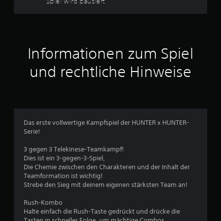
Spiel wird pausiert
h
e
r
e
B
n
b
Informationen zum Spiel
e
e
s
und rechtliche Hinweise
w
t
i
e
m
m
t
r
e
r
Das erste vollwertige Kampfspiel der HUNTER x HUNTER-
t
A
Serie!
k
u
t
3 gegen 3 Telekinese-Teamkampf!
i
Dies ist ein 3-gegen-3-Spiel,
n
o
Die Chemie zwischen den Charakteren und der Inhalt der
n
Teamformation ist wichtig!
g
e
Strebe den Sieg mit deinem eigenen stärksten Team an!
n
:
v
Rush-Kombo
e
Halte einfach die Rush-Taste gedrückt und drücke die
3
r
Tasten in schneller Folge, um mächtige Combos