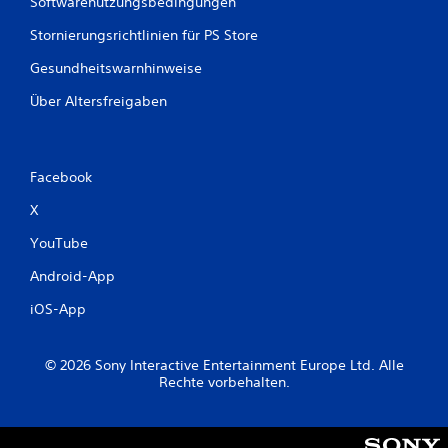
Softwarenutzungsbedingungen
m
S
Stornierungsrichtlinien für PS Store
p
Gesundheitswarnhinweise
i
e
Über Altersfreigaben
l
e
i
n
Facebook
e
U
X
m
g
YouTube
e
b
Android-App
u
n
iOS-App
g
b
e
© 2026 Sony Interactive Entertainment Europe Ltd. Alle
n
Rechte vorbehalten.
u
t
z