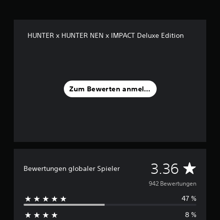
t
d
a
s
HUNTER x HUNTER NEN x IMPACT Deluxe Edition
S
p
i
e
l
f
Zum Bewerten anmelden
ü
r
e
i
n
e
b
e
D
3.36
g
Bewertungen globaler Spieler
r
u
e
942 Bewertungen
n
47 %
r
z
t
8 %
e