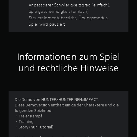
i
t
Anpassbarer Schwierigkeitsgrad (einfach),
d
c
Spielgeschwindigkeit (einfach),
a
Steuerelementübersicht, Übungsmodus,
s
h
Spiel wird pausiert
S
p
e
i
e
B
l
f
Informationen zum Spiel
e
ü
r
und rechtliche Hinweise
w
e
i
e
n
e
r
b
e
Die Demo von HUNTER×HUNTER NEN×IMPACT.
t
g
Diese Demoversion enthält einige der Charaktere und die
r
folgenden Spielmodi:
u
e
・Freier Kampf
n
・Training
n
z
・Story (nur Tutorial)
t
g
e