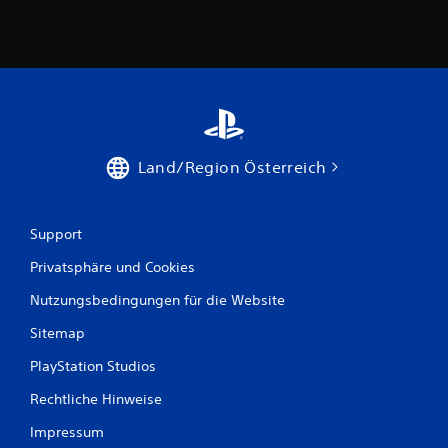
l
B
a
n
e
g
s
w
a
m
e
e
n
Land/Region Österreich
r
.
t
S
Support
u
t
e
Privatsphäre und Cookies
n
u
Nutzungsbedingungen für die Website
e
g
r
Sitemap
e
e
PlayStation Studios
l
e
n
Rechtliche Hinweise
m
e
Impressum
n