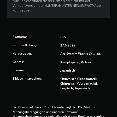
*Die Speicherdaten dieser Demo sind nicht mit der
Z
Verkaufsversion der HUNTER×HUNTER NEN×IMPACT-App
:
e
kompatibel.
i
3
t
o
.
d
e
3
r
Plattform:
PS5
s
Veröffentlichung:
27.6.2025
6
p
e
Herausgeber:
Arc System Works Co., Ltd.
z
v
i
Genres:
Kampfspiele, Action
e
o
l
Stimme:
Japanisch
l
n
Bildschirmsprachen:
b
Chinesisch (Traditionell),
e
Chinesisch (Vereinfacht),
5
i
Englisch, Japanisch
m
A
u
S
s
Der Download dieses Produkts unterliegt den PlayStation-
f
Nutzungsbedingungen und unseren Software-
t
ü
Nutzungsbedingungen sowie allen für dieses Produkt geltenden 