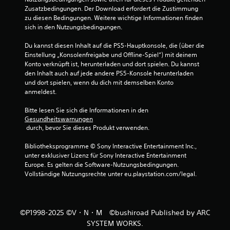
h
Zusatzbedingungen. Der Download erfordert die Zustimmung 
e
r
zu diesen Bedingungen. Weitere wichtige Informationen finden 
e
sich in den Nutzungsbedingungen.
r
n
b
Du kannst diesen Inhalt auf die PS5-Hauptkonsole, die (über die 
n
e
Einstellung „Konsolenfreigabe und Offline-Spiel“) mit deinem 
s
Konto verknüpft ist, herunterladen und dort spielen. Du kannst 
e
t
den Inhalt auch auf jede andere PS5-Konsole herunterladen 
i
und dort spielen, wenn du dich mit demselben Konto 
n
m
anmeldest.
m
a
t
Bitte lesen Sie sich die Informationen in den 
e
Gesundheitswarnungen
u
 durch, bevor Sie dieses Produkt verwenden.
r
A
s
Bibliotheksprogramme © Sony Interactive Entertainment Inc., 
k
unter exklusiver Lizenz für Sony Interactive Entertainment 
t
9
Europe. Es gelten die Software-Nutzungsbedingungen. 
i
Vollständige Nutzungsrechte unter eu.playstation.com/legal.
o
4
n
e
4
n
v
©P1998-2025 ©V・N・M ©bushiroad Published by ARC
e
SYSTEM WORKS.
r