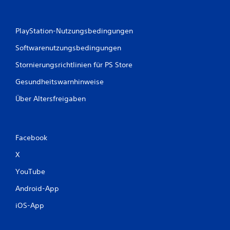
t
ü
b
PlayStation-Nutzungsbedingungen
e
Softwarenutzungsbedingungen
r
s
Stornierungsrichtlinien für PS Store
i
c
Gesundheitswarnhinweise
h
Über Altersfreigaben
t
D
u
k
Facebook
a
n
X
n
s
YouTube
t
Android-App
d
i
iOS-App
e
B
e