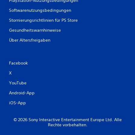
PlayStation-Nutzungsbedingungen
a
d
Softwarenutzungsbedingungen
a
p
Stornierungsrichtlinien für PS Store
t
i
Gesundheitswarnhinweise
v
e
Über Altersfreigaben
n
W
i
d
Facebook
e
r
X
s
t
YouTube
a
Android-App
n
d
iOS-App
d
e
r
© 2026 Sony Interactive Entertainment Europe Ltd. Alle
T
Rechte vorbehalten.
r
i