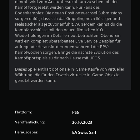
a
nimmt, wird vom Arzt untersucht, um zu sehen, ob der
e
h
p
Kampf fortgesetzt werden kann. Für Fans des
e
t
Bodenkampfes: Die neuen Positionswechsel-Submissions
n
r
i
sorgen dafür, dass sich das Grappling noch flüssiger und
p
s
realistischer als je zuvor anfühlt. Außerdem kannst du die
a
n
c
Kampfabschlüsse mit den neuen filmischen K.O.-
u
h
Wiederholungen im Detail erneut betrachten. Obendrein
s
e
e
wird ein komplett überarbeitete Live-Service-Zeitplan für
i
s
aufregende Herausforderungen während der PPV-
e
n
F
Kampfwochen sorgen. Bringe die nächste Evolution des
r
e
Kampfsportspiels zu dir nach Hause mit UFC 5.
e
a
e
n
d
Dieses Spiel enthält optionale In-Game-Käufe von virtueller
(
u
b
Währung, die für den Erwerb virtueller In-Game-Objekte
n
a
genutzt werden kann.
u
c
s
r
k
b
d
4
e
e
i
s
3
m
Plattform:
PS5
C
O
o
0
f
Veröffentlichung:
26.10.2023
n
f
t
2
Herausgeber:
EA Swiss Sarl
l
r
i