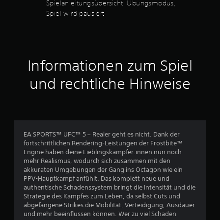
Spielanleitungsübersicht, Übungsmodus,
e
:
e
Spiel wird pausiert
r
l
z
o
3
e
h
i
n
.
t
e
b
V
Informationen zum Spiel
2
e
i
i
b
und rechtliche Hinweise
1
m
r
S
a
v
p
t
i
i
o
e
o
l
n
EA SPORTS™ UFC™ 5 – Realer geht es nicht. Dank der
n
e
b
fortschrittlichen Rendering-Leistungen der Frostbite™
n
z
Engine haben deine Lieblingskämpfer:innen nun noch
5
o
w
mehr Realismus, wodurch sich zusammen mit den
d
.
akkuraten Umgebungen der Gang ins Octagon wie ein
e
o
PPV-Hauptkampf anfühlt. Das komplett neue und
r
h
authentische Schadenssystem bringt die Intensität und die
S
Z
n
Strategie des Kampfes zum Leben, da selbst Cuts und
u
e
abgefangene Strikes die Mobilität, Verteidigung, Ausdauer
t
s
h
und mehr beeinflussen können. Wer zu viel Schaden
e