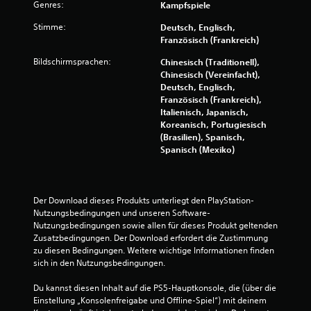
o
Genres:
Kampfspiele
2
n
l
e
l
Stimme:
Deutsch, Englisch,
-
e
Französisch (Frankreich)
S
r
B
p
Bildschirmsprachen:
Chinesisch (Traditionell),
s
i
Chinesisch (Vereinfacht),
s
e
e
Deutsch, Englisch,
p
l
Französisch (Frankreich),
i
w
e
Italienisch, Japanisch,
e
n
Koreanisch, Portugiesisch
l
e
)
(Brasilien), Spanisch,
e
.
Spanisch (Mexiko)
n
r
.
t
S
Der Download dieses Produkts unterliegt den PlayStation-
p
u
Nutzungsbedingungen und unseren Software-
i
Nutzungsbedingungen sowie allen für dieses Produkt geltenden 
n
Zusatzbedingungen. Der Download erfordert die Zustimmung 
e
zu diesen Bedingungen. Weitere wichtige Informationen finden 
l
g
sich in den Nutzungsbedingungen.
b
a
Du kannst diesen Inhalt auf die PS5-Hauptkonsole, die (über die 
e
r
Einstellung „Konsolenfreigabe und Offline-Spiel“) mit deinem 
o