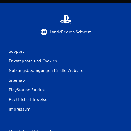
f
e
k
t
D
Land/Region Schweiz
u
k
a
n
Support
n
s
Privatsphäre und Cookies
t
d
Nutzungsbedingungen für die Website
a
s
Sitemap
S
PlayStation Studios
p
i
Rechtliche Hinweise
e
l
Impressum
o
h
n
e