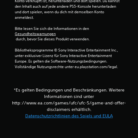
Konto verknüpft ist, herunterladen und dort spielen. Du kannst 
n
h
den Inhalt auch auf jede andere PS5-Konsole herunterladen 
n
und dort spielen, wenn du dich mit demselben Konto 
e
anmeldest.
a
Bitte lesen Sie sich die Informationen in den 
d
Gesundheitswarnungen
a
 durch, bevor Sie dieses Produkt verwenden.
p
t
Bibliotheksprogramme © Sony Interactive Entertainment Inc., 
i
unter exklusiver Lizenz für Sony Interactive Entertainment 
v
Europe. Es gelten die Software-Nutzungsbedingungen. 
e
Vollständige Nutzungsrechte unter eu.playstation.com/legal.
n
T
r
*Es gelten Bedingungen und Beschränkungen. Weitere
i
Informationen sind unter
g
http://www.ea.com/games/ufc/ufc-5/game-and-offer-
g
disclaimers erhältlich.
e
r
Datenschutzrichtlinien des Spiels und EULA
-
E
f