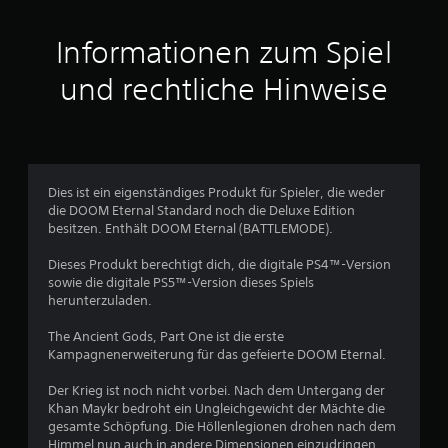
S
b
p
e
i
Informationen zum Spiel
r
S
e
ü
l
und rechtliche Hinweise
h
t
j
r
e
e
u
d
e
n
r
r
g
z
s
Dies ist ein eigenständiges Produkt für Spieler, die weder
n
e
die DOOM Eternal Standard noch die Deluxe Edition
e
i
besitzen. Enthält DOOM Eternal (BATTLEMODE).
m
t
e
p
b
Dieses Produkt berechtigt dich, die digitale PS4™-Version
f
e
n
sowie die digitale PS5™-Version dieses Spiels
i
i
herunterzuladen.
n
m
a
S
d
The Ancient Gods, Part One ist die erste
p
l
u
Kampagnenerweiterung für das gefeierte DOOM Eternal.
i
i
e
s
Der Krieg ist noch nicht vorbei. Nach dem Untergang der
c
l
Khan Maykr bedroht ein Ungleichgewicht der Mächte die
h
e
gesamte Schöpfung. Die Höllenlegionen drohen nach dem
4
e
n
Himmel nun auch in andere Dimensionen einzudringen.