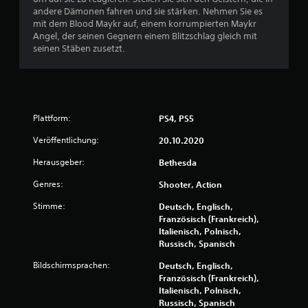
a
e
n
andere Dämonen fahren und sie stärken. Nehmen Sie es
s
i
mit dem Blood Maykr auf, einem korrumpierten Maykr
S
m
g
Angel, der seinen Gegnern einem Blitzschlag gleich mit
p
O
seinen Stäben zusetzt.
i
f
e
e
f
l
l
n
s
i
p
n
i
Plattform:
PS4, PS5
e
e
-
l
Veröffentlichung:
20.10.2020
S
e
p
Herausgeber:
Bethesda
n
i
,
e
Genres:
Shooter, Action
o
l
h
e
Stimme:
Deutsch, Englisch,
n
n
Französisch (Frankreich),
e
)
Italienisch, Polnisch,
d
.
Russisch, Spanisch
i
e
Bildschirmsprachen:
Deutsch, Englisch,
b
Französisch (Frankreich),
e
Italienisch, Polnisch,
r
Russisch, Spanisch