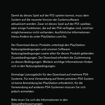
ü
h
r
u
Damit du dieses Spiel auf der PS5 spielen kannst, muss dein 
n
System auf die neueste Version der Systemsoftware 
g
aktualisiert werden. Zwar ist dieses Spiel auf der PS5 spielbar, 
s
aber einige Funktionen, die auf der PS4 verfügbar sind, sind hier 
e
möglicherweise nicht vorhanden. Ausführliche Informationen 
m
hierzu findest du unter PlayStation.com/bc.
p
f
Der Download dieses Produkts unterliegt den PlayStation-
i
Nutzungsbedingungen und unseren Software-
n
Nutzungsbedingungen sowie allen für dieses Produkt geltenden 
d
Zusatzbedingungen. Der Download erfordert die Zustimmung 
l
zu diesen Bedingungen. Weitere wichtige Informationen finden 
i
sich in den Nutzungsbedingungen.
c
h
Einmalige Lizenzgebühr für den Download auf mehrere PS4-
e
Systeme. Für eine Verwendung auf Ihrem primären PS4-System 
n
ist keine Anmeldung bei PlayStation erforderlich, für die 
S
Verwendung auf anderen PS4-Systemen müssen Sie sich 
t
jedoch anmelden.
e
u
Bitte lesen Sie sich die Informationen in den 
e
Gesundheitswarnungen