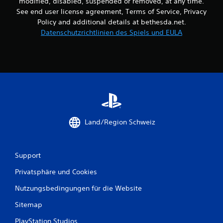
modified, disabled, suspended or removed, at any time.
.
See end user license agreement, Terms of Service, Privacy
Policy and additional details at bethesda.net.
S
Datenschutzrichtlinien des Spiels und EULA
p
i
e
l
b
a
r
o
h
Land/Region Schweiz
n
e
C
Support
o
n
Privatsphäre und Cookies
t
r
Nutzungsbedingungen für die Website
o
Sitemap
l
l
PlayStation Studios