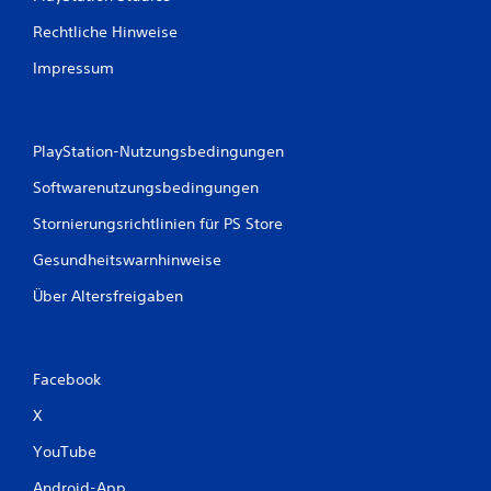
e
r
Rechtliche Hinweise
v
Impressum
i
b
r
a
PlayStation-Nutzungsbedingungen
t
i
Softwarenutzungsbedingungen
o
Stornierungsrichtlinien für PS Store
n
D
Gesundheitswarnhinweise
u
k
Über Altersfreigaben
a
n
n
s
Facebook
t
d
X
a
YouTube
s
S
Android-App