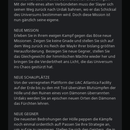
S
o
Mit der Hilfe eines alten Verbündeten muss der Slayer sich
2
t
d
seinen Weg zurück nach Urdak bahnen, wo er das Schicksal
e
e
des Universums bestimmen wird. Doch diese Mission ist
4
r
u
nun gänzlich seine eigene.
Z
e
4
u
r
NEUE MISSION
s
Erleben Sie in Ihrem ewigen Kampf gegen das Böse neue
e
2
e
Missionen. Zeigen Sie keine Gnade und stellen Sie sich auf
l
h
dem Weg zurück ins Reich der Maykr Ihrer bislang größten
e
e
Herausforderung. Besiegen Sie neue Gegner, stellen Sie
m
n
das Gleichgewicht der himmlischen Mächte wieder her und
B
e
p
bringen Sie die Verderbtheit ans Licht, die das Universum
n
a
ins Chaos gestürzt hat.
e
u
t
s
e
NEUE SCHAUPLÄTZE
w
i
Von der verregneten Plattform der UAC Atlantica Facility
D
e
auf der Erde bis zu den mit Tod übersäten Blutsümpfen der
u
e
r
Hölle und den Ruinen eines von Dämonen überrannten
k
e
Urdaks werden Sie an epischen neuen Orten den Dämonen
a
r
n
das Fürchten lehren.
n
(
n
t
n
NEUE GEGNER
s
u
Die neuesten Bedrohungen der Hölle peppen die Kämpfe
t
u
r
noch einmal ordentlich auf! Passen Sie Ihre Strategie an,
d
b
um auf sie zu reagieren. Stellen Sie sich den Geistern, die in