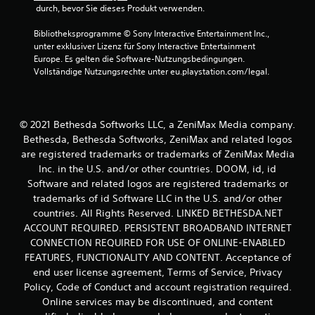
r
 durch, bevor Sie dieses Produkt verwenden.
e
l
Bibliotheksprogramme © Sony Interactive Entertainment Inc., 
e
unter exklusiver Lizenz für Sony Interactive Entertainment 
m
Europe. Es gelten die Software-Nutzungsbedingungen. 
e
Vollständige Nutzungsrechte unter eu.playstation.com/legal.
n
t
e
b
© 2021 Bethesda Softworks LLC, a ZeniMax Media company.
e
Bethesda, Bethesda Softworks, ZeniMax and related logos
d
are registered trademarks or trademarks of ZeniMax Media
i
Inc. in the U.S. and/or other countries. DOOM, id, id
e
n
Software and related logos are registered trademarks or
e
trademarks of id Software LLC in the U.S. and/or other
n
countries. All Rights Reserved. LINKED BETHESDA.NET
z
ACCOUNT REQUIRED. PERSISTENT BROADBAND INTERNET
u
CONNECTION REQUIRED FOR USE OF ONLINE-ENABLED
m
FEATURES, FUNCTIONALITY AND CONTENT. Acceptance of
ü
s
end user license agreement, Terms of Service, Privacy
s
Policy, Code of Conduct and account registration required.
e
Online services may be discontinued, and content
n