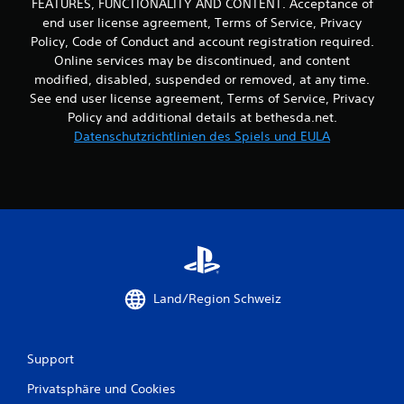
FEATURES, FUNCTIONALITY AND CONTENT. Acceptance of
.
end user license agreement, Terms of Service, Privacy
Policy, Code of Conduct and account registration required.
S
Online services may be discontinued, and content
p
modified, disabled, suspended or removed, at any time.
i
See end user license agreement, Terms of Service, Privacy
e
Policy and additional details at bethesda.net.
l
Datenschutzrichtlinien des Spiels und EULA
b
a
r
o
h
n
e
C
o
Land/Region Schweiz
n
t
r
o
Support
l
Privatsphäre und Cookies
l