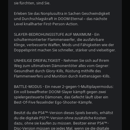
S
o
sie fürchten, sind Sie.
t
u
d
e
e
Erleben Sie das Nonplusultra in Sachen Geschwindigkeit
r
s
u
und Durchschlagskraft in DOOM Eternal – das nächste
Z
Level knallharter First-Person-Action.
e
u
4
r
s
SLAYER-BEDROHUNGSSTUFE AUF MAXIMUM - Ein
e
e
schultermontierter Flammenwerfer, die ausfahrbare
2
l
h
Klinge, verbesserte Waffen, Mods und Fähigkeiten wie der
e
e
Doppelsprint machen Sie schneller, stärker und vielseitiger.
4
m
n
e
p
UNHEILIGE DREIFALTIGKEIT - Nehmen Sie sich auf Ihrem
6
n
a
Weg zum ultimativen Dämonentöter alles vom Gegner:
u
t
Gesundheit durch Glory-Kills, Rüstung mithilfe des
9
s
Flammenwerfers und Munition durch Kettensägen-Kills.
e
i
D
e
BATTLE-MODUS - Ein neuer 2-gegen-1-Multiplayermodus:
u
r
Ein voll bewaffneter DOOM-Slayer kämpft gegen zwei
B
k
e
spielergesteuerte Dämonen, das Gefecht läuft über ein
a
n
Best-Of-Five fesselnder Ego-Shooter-Kämpfe.
e
n
(
n
n
Besitzt du die PS4™-Version dieses Spiels bereits, erhältst
w
s
u
du die digitale PS5™-Version ohne zusätzliche Kosten
t
r
dazu, ohne sie kaufen zu müssen. Besitzer einer PS4™-
d
e
b
Disc-Version müssen sie jedes Mal, wenn sie die digitale