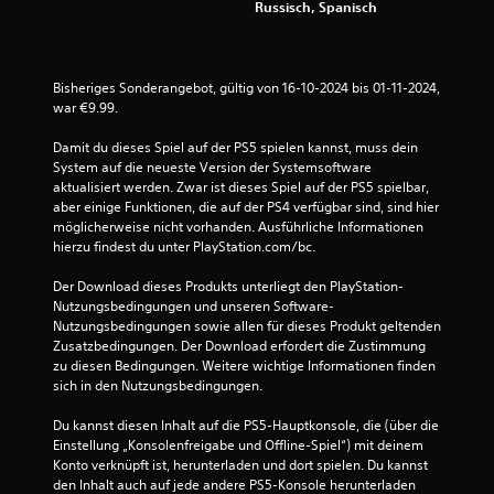
ü
Russisch, Spanisch
h
r
u
n
Bisheriges Sonderangebot, gültig von 16-10-2024 bis 01-11-2024, 
g
war €9.99.
s
e
Damit du dieses Spiel auf der PS5 spielen kannst, muss dein 
m
System auf die neueste Version der Systemsoftware 
p
aktualisiert werden. Zwar ist dieses Spiel auf der PS5 spielbar, 
f
aber einige Funktionen, die auf der PS4 verfügbar sind, sind hier 
i
möglicherweise nicht vorhanden. Ausführliche Informationen 
n
hierzu findest du unter PlayStation.com/bc.
d
l
Der Download dieses Produkts unterliegt den PlayStation-
i
Nutzungsbedingungen und unseren Software-
c
Nutzungsbedingungen sowie allen für dieses Produkt geltenden 
h
Zusatzbedingungen. Der Download erfordert die Zustimmung 
e
zu diesen Bedingungen. Weitere wichtige Informationen finden 
n
sich in den Nutzungsbedingungen.
S
t
Du kannst diesen Inhalt auf die PS5-Hauptkonsole, die (über die 
e
Einstellung „Konsolenfreigabe und Offline-Spiel“) mit deinem 
u
Konto verknüpft ist, herunterladen und dort spielen. Du kannst 
e
den Inhalt auch auf jede andere PS5-Konsole herunterladen 