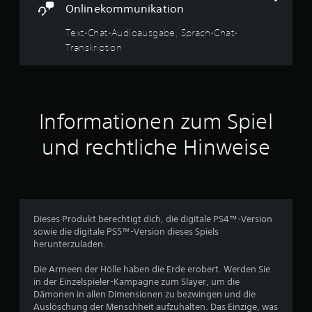
v
S
Onlinekommunikation
b
p
o
e
i
Text-Chat-Audioausgabe, Sprach-Chat-
r
e
Transkription
n
ü
l
h
j
5
r
e
u
d
e
n
Informationen zum Spiel
r
g
S
z
s
und rechtliche Hinweise
e
e
t
i
m
t
p
e
b
f
e
r
i
i
n
m
Dieses Produkt berechtigt dich, die digitale PS4™-Version
n
S
d
sowie die digitale PS5™-Version dieses Spiels
p
herunterzuladen.
l
e
i
i
e
Die Armeen der Hölle haben die Erde erobert. Werden Sie
c
n
l
in der Einzelspieler-Kampagne zum Slayer, um die
h
e
Dämonen in allen Dimensionen zu bezwingen und die
e
a
n
Auslöschung der Menschheit aufzuhalten. Das Einzige, was