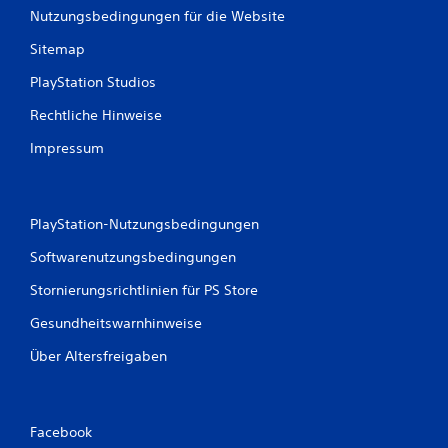
e
Nutzungsbedingungen für die Website
r
v
Sitemap
i
PlayStation Studios
b
r
Rechtliche Hinweise
a
Impressum
t
i
o
n
PlayStation-Nutzungsbedingungen
D
u
Softwarenutzungsbedingungen
k
a
Stornierungsrichtlinien für PS Store
n
Gesundheitswarnhinweise
n
s
Über Altersfreigaben
t
d
a
s
S
Facebook