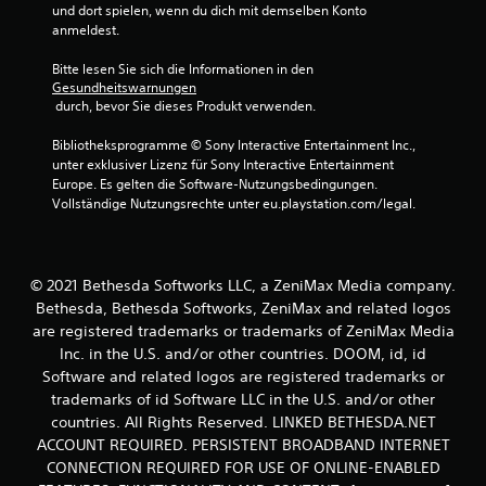
r
und dort spielen, wenn du dich mit demselben Konto 
e
anmeldest.
l
e
Bitte lesen Sie sich die Informationen in den 
m
Gesundheitswarnungen
e
 durch, bevor Sie dieses Produkt verwenden.
n
t
Bibliotheksprogramme © Sony Interactive Entertainment Inc., 
e
unter exklusiver Lizenz für Sony Interactive Entertainment 
b
Europe. Es gelten die Software-Nutzungsbedingungen. 
e
Vollständige Nutzungsrechte unter eu.playstation.com/legal.
d
i
e
n
© 2021 Bethesda Softworks LLC, a ZeniMax Media company.
e
Bethesda, Bethesda Softworks, ZeniMax and related logos
n
are registered trademarks or trademarks of ZeniMax Media
z
Inc. in the U.S. and/or other countries. DOOM, id, id
u
Software and related logos are registered trademarks or
m
ü
trademarks of id Software LLC in the U.S. and/or other
s
countries. All Rights Reserved. LINKED BETHESDA.NET
s
ACCOUNT REQUIRED. PERSISTENT BROADBAND INTERNET
e
CONNECTION REQUIRED FOR USE OF ONLINE-ENABLED
n