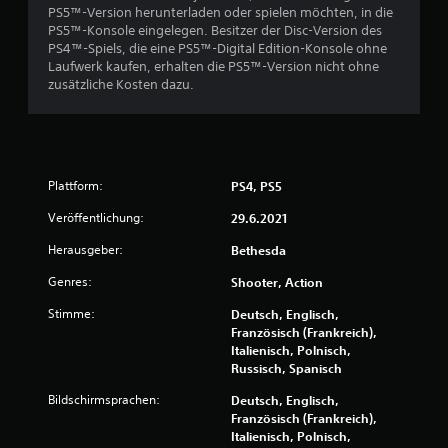
a
e
PS5™-Version herunterladen oder spielen möchten, in die
s
r
i
PS5™-Konsole eingelegen. Besitzer der Disc-Version des
S
m
PS4™-Spiels, die eine PS5™-Digital Edition-Konsole ohne
p
t
O
Laufwerk kaufen, erhalten die PS5™-Version nicht ohne
i
f
zusätzliche Kosten dazu.
e
u
f
l
l
s
n
i
p
n
i
g
e
e
Plattform:
PS4, PS5
-
l
e
S
Veröffentlichung:
29.6.2021
e
p
n
n
i
Herausgeber:
Bethesda
,
e
o
l
Genres:
Shooter, Action
h
e
n
Stimme:
Deutsch, Englisch,
n
e
Französisch (Frankreich),
)
d
Italienisch, Polnisch,
.
i
Russisch, Spanisch
e
b
Bildschirmsprachen:
Deutsch, Englisch,
e
Französisch (Frankreich),
r
Italienisch, Polnisch,