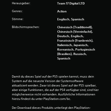
n
Herausgeber:
Team 17 Digital LTD
d
Genres:
Action
l
i
Stimme:
Englisch, Spanisch
c
h
Bildschirmsprachen:
Chinesisch (Traditionell),
e
Chinesisch (Vereinfacht),
n
Deutsch, Englisch,
S
Französisch (Frankreich),
t
Italienisch, Japanisch,
e
Koreanisch, Portugiesisch
u
(Brasilien), Russisch,
e
Spanisch
r
e
l
e
Damit du dieses Spiel auf der PS5 spielen kannst, muss dein 
m
System auf die neueste Version der Systemsoftware 
e
aktualisiert werden. Zwar ist dieses Spiel auf der PS5 spielbar, 
n
aber einige Funktionen, die auf der PS4 verfügbar sind, sind hier 
t
möglicherweise nicht vorhanden. Ausführliche Informationen 
e
hierzu findest du unter PlayStation.com/bc.
b
e
Der Download dieses Produkts unterliegt den PlayStation-
d