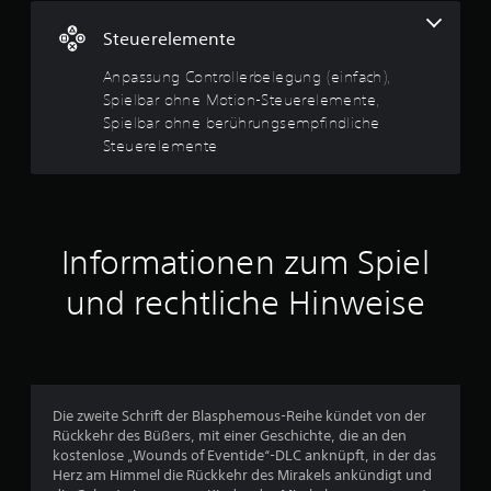
S
e
p
Steuerelemente
i
r
Anpassung Controllerbelegung (einfach),
e
Spielbar ohne Motion-Steuerelemente,
l
t
Spielbar ohne berührungsempfindliche
b
a
Steuerelemente
u
r
n
o
h
g
n
Informationen zum Spiel
e
:
b
und rechtliche Hinweise
e
4
r
ü
.
h
r
4
u
Die zweite Schrift der Blasphemous-Reihe kündet von der
n
4
Rückkehr des Büßers, mit einer Geschichte, die an den
g
kostenlose „Wounds of Eventide“-DLC anknüpft, in der das
v
s
Herz am Himmel die Rückkehr des Mirakels ankündigt und