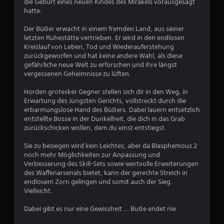
e
die Geburt eines neuen Kindes des Mirakels vorausgesagt
o
hatte.
m
p
n
Der Büßer erwacht in einem fremden Land, aus seiner
f
letzten Ruhestätte vertrieben. Er wird in den endlosen
i
5
Kreislauf von Leben, Tod und Wiederauferstehung
n
zurückgeworfen und hat keine andere Wahl, als diese
d
gefährliche neue Welt zu erforschen und ihre längst
l
vergessenen Geheimnisse zu lüften.
i
S
c
Horden grotesker Gegner stellen sich dir in den Weg, in
Erwartung des Jüngsten Gerichts, vollstreckt durch die
h
t
erbarmungslose Hand des Büßers. Dabei lauern entsetzlich
e
entstellte Bosse in der Dunkelheit, die dich in das Grab
e
S
zurückschicken wollen, dem du einst entstiegst.
t
r
e
Sie zu besiegen wird kein Leichtes, aber da Blasphemous 2
u
noch mehr Möglichkeiten zur Anpassung und
n
e
Verbesserung des Skill-Sets sowie wertvolle Erweiterungen
r
des Waffenarsenals bietet, kann der gerechte Streich in
e
e
endlosem Zorn gelingen und somit auch der Sieg.
Vielleicht.
l
n
e
Dabei gibt es nur eine Gewissheit … Buße endet nie
m
a
e