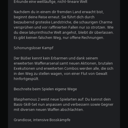
Erkunde eine weitläufige, nicht-lineare Welt
u
n
t
Nachdem du in einem dir fremden Land erwacht bist,
s
e
beginnt deine Reise erneut. Sie führt dich durch
bezaubernd groteske Landstriche, die schaurigen Charme
D
6
versprühen und vor raffinierten Fallen nur so strotzen. Wie
u
du diese labyrinthische Welt angehst, bleibt dir überlassen.
k
4
Es gibt keinen falschen Weg, nur offene Rechnungen.
a
n
6
Schonungsloser Kampf
n
s
1
Der Büßer kennt kein Erbarmen und dank seinem
t
erweiterten Waffenarsenal samt neuen Aktionen, brutalen
d
Exekutionen und erweiterten Combos werden alle, die sich
a
in den Weg zu stellen wagen, von einer Flut von Gewalt
s
B
hinfortgespült.
S
p
e
Beschreite beim Spielen eigene Wege
i
e
Blasphemous 2 weist neue Spielarten auf: Du kannst dein
w
l
Basis-Skill-Set nun anpassen und verbessern sowie Gegner
s
mit diversen neuen Waffen abschlachten.
e
p
i
Grandiose, intensive Bosskämpfe
r
e
l