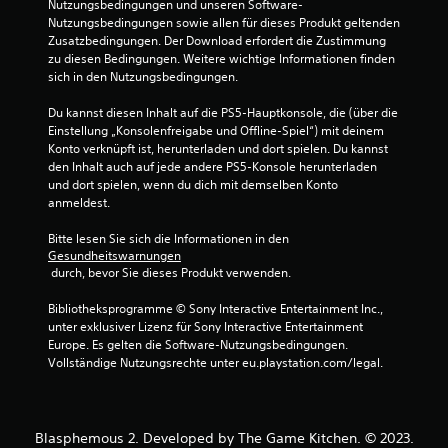
Nutzungsbedingungen und unseren Software-
i
Nutzungsbedingungen sowie allen für dieses Produkt geltenden 
e
Zusatzbedingungen. Der Download erfordert die Zustimmung 
n
zu diesen Bedingungen. Weitere wichtige Informationen finden 
e
sich in den Nutzungsbedingungen.
n
z
Du kannst diesen Inhalt auf die PS5-Hauptkonsole, die (über die 
u
Einstellung „Konsolenfreigabe und Offline-Spiel“) mit deinem 
m
Konto verknüpft ist, herunterladen und dort spielen. Du kannst 
ü
den Inhalt auch auf jede andere PS5-Konsole herunterladen 
s
und dort spielen, wenn du dich mit demselben Konto 
s
anmeldest.
e
n
Bitte lesen Sie sich die Informationen in den 
.
Gesundheitswarnungen
 durch, bevor Sie dieses Produkt verwenden.
Bibliotheksprogramme © Sony Interactive Entertainment Inc., 
unter exklusiver Lizenz für Sony Interactive Entertainment 
Europe. Es gelten die Software-Nutzungsbedingungen. 
Vollständige Nutzungsrechte unter eu.playstation.com/legal.
Blasphemous 2. Developed by The Game Kitchen. © 2023.