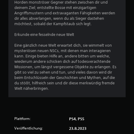
Horden monströser Gegner stehen zwischen dir und
e
t
deinem Ziel; entstellte Bosse mit einzigartigen
n
Angriffsmustern und extravaganten Fähigkeiten werden
,
u
dir alles abverlangen, wenn du als Sieger dastehen
o
möchtest, sobald der Kampfstaub sich legt.
h
n
n
Erkunde eine fesselnde neue Welt
e
g
d
Eine gänzlich neue Welt erwartet dich, sie wimmelt von
i
e
mysteriösen neuen NSCs, mit denen man interagieren
e
kann. Einige bieten Hilfe an, andere bitten um welche,
b
n
wiederum andere schicken dich auf todesverachtende
e
Missionen, um längst vergessene Objekte zu erlangen. Es
r
gibt so viel zu sehen und tun, und vieles davon wird dir
ü
beim Entschlüsseln der Geschichten und Mythen, auf die
h
du stößt, hilfreich sein und dir diese merkwürdig fremde
r
Welt näherbringen.
u
n
g
s
e
m
Plattform:
PS4, PS5
p
f
Veröffentlichung:
23.8.2023
i