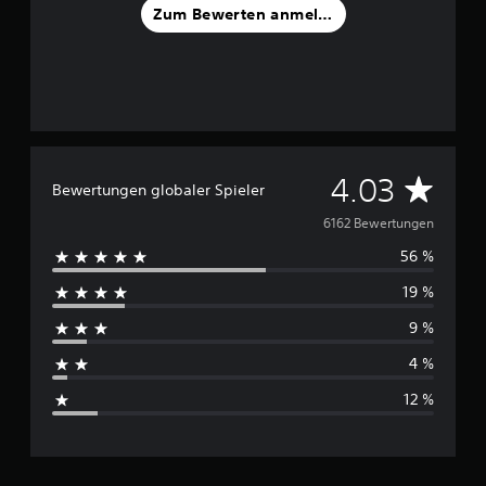
Zum Bewerten anmelden
D
4.03
Bewertungen globaler Spieler
u
6162 Bewertungen
56 %
r
19 %
c
9 %
h
4 %
s
12 %
c
h