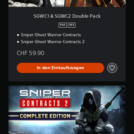
D
o
u
SGWC1 & SGWC2 Double Pack
b
l
PS4
PS5
e
Sniper Ghost Warrior Contracts
P
a
Sniper Ghost Warrior Contracts 2
c
k
CHF 59.90
In den Einkaufswagen
C
o
m
p
l
e
t
e
E