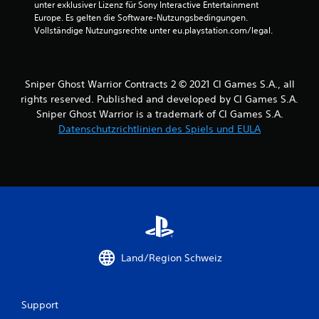
u
unter exklusiver Lizenz für Sony Interactive Entertainment 
Europe. Es gelten die Software-Nutzungsbedingungen. 
s
Vollständige Nutzungsrechte unter eu.playstation.com/legal.
6
1
Sniper Ghost Warrior Contracts 2 © 2021 CI Games S.A., all
rights reserved. Published and developed by CI Games S.A.
6
Sniper Ghost Warrior is a trademark of CI Games S.A.
Datenschutzrichtlinien des Spiels und EULA
2
B
e
w
Land/Region Schweiz
e
r
Support