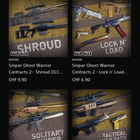
PS5
PS4
PS5
PS4
WAFFEN
WAFFEN
Sniper Ghost Warrior
Sniper Ghost Warrior
Contracts 2 - Shroud DLC
Contracts 2 - Lock n' Load
Pack
Weapons Pack
CHF 9.90
CHF 6.90