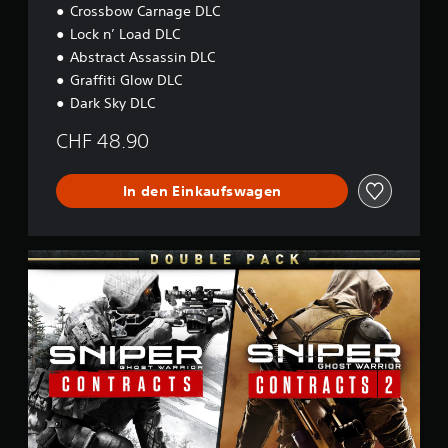
Crossbow Carnage DLC
Lock n’ Load DLC
Abstract Assassin DLC
Graffiti Glow DLC
Dark Sky DLC
CHF 48.90
In den Einkaufswagen
S
G
W
C
1
&
S
G
W
C
2