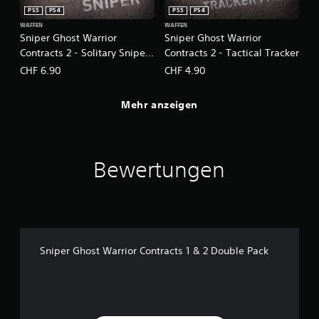
PS5
PS4
PS5
PS4
WAFFEN
WAFFEN
Sniper Ghost Warrior
Sniper Ghost Warrior
Contracts 2 - Solitary Sniper
Contracts 2 - Tactical Tracker
Weapons Pack
CHF 6.90
CHF 4.90
Mehr anzeigen
Bewertungen
Sniper Ghost Warrior Contracts 1 & 2 Double Pack