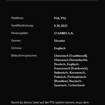
e
r
Plattform:
PS4, PS5
t
Veröffentlichung:
6.10.2022
u
Herausgeber:
CI GAMES S.A.
n
Genres:
Shooter
g
Stimme:
Englisch
:
Bildschirmsprachen:
Chinesisch (Traditionell),
Chinesisch (Vereinfacht),
4
Deutsch, Englisch,
Französisch (Frankreich),
.
Italienisch, Koreanisch,
Polnisch, Portugiesisch
0
(Brasilien), Russisch,
Spanisch, Tschechisch
3
v
Damit du dieses Spiel auf der PS5 spielen kannst, muss dein 