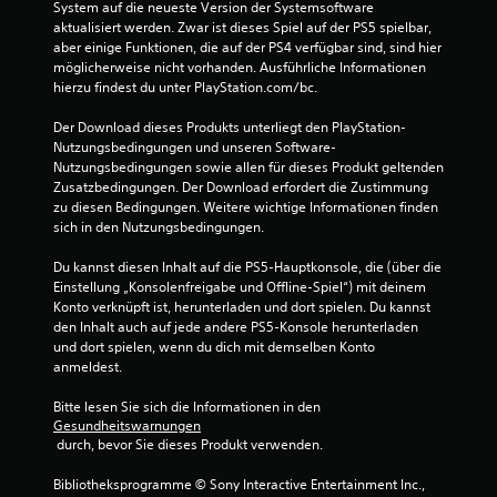
o
System auf die neueste Version der Systemsoftware 
aktualisiert werden. Zwar ist dieses Spiel auf der PS5 spielbar, 
n
aber einige Funktionen, die auf der PS4 verfügbar sind, sind hier 
möglicherweise nicht vorhanden. Ausführliche Informationen 
5
hierzu findest du unter PlayStation.com/bc.
Der Download dieses Produkts unterliegt den PlayStation-
Nutzungsbedingungen und unseren Software-
Nutzungsbedingungen sowie allen für dieses Produkt geltenden 
S
Zusatzbedingungen. Der Download erfordert die Zustimmung 
zu diesen Bedingungen. Weitere wichtige Informationen finden 
t
sich in den Nutzungsbedingungen.
e
Du kannst diesen Inhalt auf die PS5-Hauptkonsole, die (über die 
Einstellung „Konsolenfreigabe und Offline-Spiel“) mit deinem 
r
Konto verknüpft ist, herunterladen und dort spielen. Du kannst 
den Inhalt auch auf jede andere PS5-Konsole herunterladen 
n
und dort spielen, wenn du dich mit demselben Konto 
anmeldest.
e
Bitte lesen Sie sich die Informationen in den 
n
Gesundheitswarnungen
 durch, bevor Sie dieses Produkt verwenden.
a
Bibliotheksprogramme © Sony Interactive Entertainment Inc., 