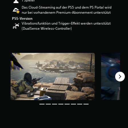
1 Spieler
w
Das Cloud-Streaming auf der PS5 und dem PS Portal wird
e
nur bei vorhandenem Premium-Abonnement unterstützt
r
PS5-Version
t
Vibrationsfunktion und Trigger-Effekt werden unterstützt
u
(DualSense Wireless-Controller)
n
g
:
4
.
0
3
v
o
n
5
S
t
e
r
n
e
n