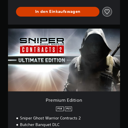
In den Einkaufswagen
P
r
e
m
i
u
m
E
d
i
t
i
o
n
Premium Edition
PS4
PS5
Sniper Ghost Warrior Contracts 2
Butcher Banquet DLC