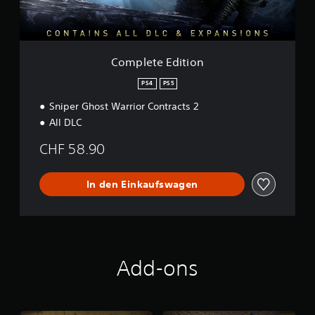
d
i
t
i
o
Complete Edition
n
PS4
PS5
Sniper Ghost Warrior Contracts 2
All DLC
CHF 58.90
In den Einkaufswagen
Add-ons