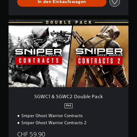
In den Einkaufswagen
S
G
W
C
1
&
S
G
W
C
2
D
o
u
SGWC1 & SGWC2 Double Pack
b
l
PS4
e
Sniper Ghost Warrior Contracts
P
a
Sniper Ghost Warrior Contracts 2
c
k
CHF 59.90