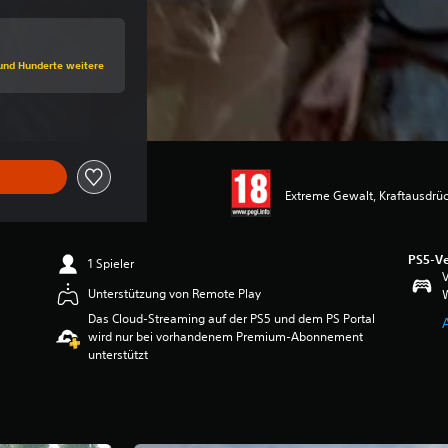
 dem Originalpreis von CHF 39.90
 und Hunderte weitere
Extreme Gewalt, Kraftausdrü
PS5-Ve
1 Spieler
V
Unterstützung von Remote Play
W
Das Cloud-Streaming auf der PS5 und dem PS Portal
wird nur bei vorhandenem Premium-Abonnement
unterstützt