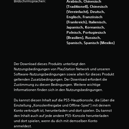
e
Bildschirmsprachen:
Arabisch, Chinesisch
(Traditionell), Chinesisch
n
(Vereinfacht), Deutsch,
Englisch, Französisch
a
(Frankreich), Italienisch,
Japanisch, Koreanisch,
u
Polnisch, Portugiesisch
(Brasilien), Russisch,
s
Spanisch, Spanisch (Mexiko)
4
7
Der Download dieses Produkts unterliegt den 
Nutzungsbedingungen von PlayStation Network und unseren 
4
Software-Nutzungsbedingungen sowie allen für dieses Produkt 
geltenden Zusatzbedingungen. Der Download erfordert die 
3
Zustimmung zu diesen Bedingungen. Weitere wichtige 
Informationen finden sich in den Nutzungsbedingungen.
Du kannst diesen Inhalt auf die PS5-Hauptkonsole, die (über die 
B
Einstellung „Konsolenfreigabe und Offline-Spiel“) mit deinem 
Konto verknüpft ist, herunterladen und dort spielen. Du kannst 
e
den Inhalt auch auf jede andere PS5-Konsole herunterladen 
und dort spielen, wenn du dich mit demselben Konto 
anmeldest.
w