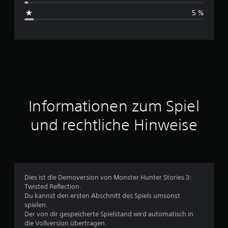
s
5 %
c
h
n
i
t
Informationen zum Spiel
t
und rechtliche Hinweise
l
i
c
Dies ist die Demoversion von Monster Hunter Stories 3:
Twisted Reflection.
h
Du kannst den ersten Abschnitt des Spiels umsonst
spielen.
e
Der von dir gespeicherte Spielstand wird automatisch in
die Vollversion übertragen.