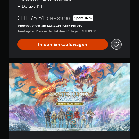
D
Deluxe Kit
e
m
CHF 75.51
CHF 89.90
Spare 16 %
Preisnachlass gegenüber dem Originalpreis 
o
Angebot endet am 12.8.2026 10:59 PM UTC
v
Niedrigster Preis in den letzten 30 Tagen: CHF 89.90
e
r
s
In den Einkaufswagen
i
o
n
P
r
e
m
i
u
m
D
e
l
u
x
e
E