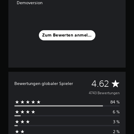
Demoversion
Zum Bewerten anmelden
D
4.62
Bewertungen globaler Spieler
u
4743 Bewertungen
84 %
r
6 %
c
3 %
h
2 %