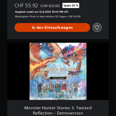
CHF 55.92
CHF 69.90
Spare 20 %
Preisnachlass gegenüber dem Originalpreis
Angebot endet am 12.8.2026 10:59 PM UTC
Niedrigster Preis in den letzten 30 Tagen: CHF 69.90
In den Einkaufswagen
M
o
n
s
t
e
r
H
u
n
t
e
r
S
Monster Hunter Stories 3: Twisted
t
Reflection – Demoversion
o