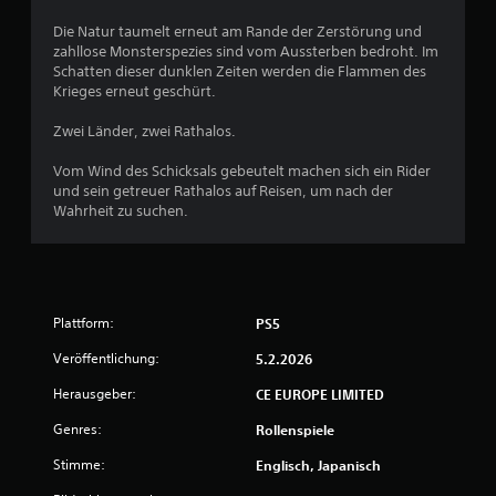
6
Die Natur taumelt erneut am Rande der Zerstörung und
2
zahllose Monsterspezies sind vom Aussterben bedroht. Im
Schatten dieser dunklen Zeiten werden die Flammen des
v
Krieges erneut geschürt.
o
Zwei Länder, zwei Rathalos.
n
Vom Wind des Schicksals gebeutelt machen sich ein Rider
und sein getreuer Rathalos auf Reisen, um nach der
5
Wahrheit zu suchen.
S
Plattform:
PS5
t
Veröffentlichung:
5.2.2026
e
Herausgeber:
CE EUROPE LIMITED
r
Genres:
Rollenspiele
n
Stimme:
Englisch, Japanisch