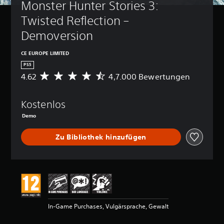
Monster Hunter Stories 3: 
Twisted Reflection – 
Demoversion
CE EUROPE LIMITED
PS5
4.62
4,7.000 Bewertungen
D
u
r
Kostenlos
c
h
Demo
s
c
Zu Bibliothek hinzufügen
h
n
i
t
t
l
i
c
In-Game Purchases, Vulgärsprache, Gewalt
h
e