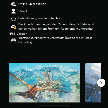
B
Offline-Spiel aktiviert
e
1 Spieler
w
e
Unterstützung von Remote Play
r
Das Cloud-Streaming auf der PS5 und dem PS Portal wird
t
nur bei vorhandenem Premium-Abonnement unterstützt
u
n
PS5-Version
g
Vibrationsfunktion wird unterstützt (DualSense Wireless-
:
Controller)
4
.
6
2
v
o
n
5
S
t
e
r
n
e