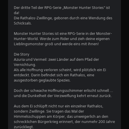
B
Der dritte Teil der RPG-Serie „Monster Hunter Stories“ ist
e
da!
Die Rathalos-Zwillinge, geboren durch eine Wendung des
w
Schicksals.
e
Monster Hunter Stories ist eine RPG-Serie in der Monster-
Hunter-World. Werde zum Rider und zieh deine eigenen
r
Lieblingsmonster groß und werde eins mit ihnen!
t
Die Story
Azuria und Vermeil: zwei Länder auf dem Pfad der
u
Vernichtung.
Als alle Hoffnung verloren scheint, wird plötzlich ein Ei
entdeckt. Darin befindet sich ein Rathalos, eine
n
ausgestorben geglaubte Spezies.
g
Doch der schwache Hoffnungsschimmer erlischt schnell ...
und die Dunkelheit der Verzweiflung kehrt erneut zurück.
:
Aus dem Ei schlüpft nicht nur ein einzelner Rathalos,
4
sondern Zwillinge. Sie tragen das Mal der
Himmelsschuppen am Körper, das unweigerlich an den
.
schrecklichen Bürgerkrieg erinnert, der nunmehr 200 Jahre
zurückliegt.