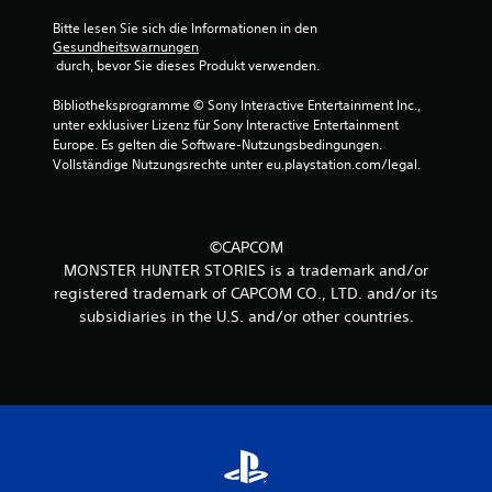
Bitte lesen Sie sich die Informationen in den 
e
Gesundheitswarnungen
 durch, bevor Sie dieses Produkt verwenden.
r
Bibliotheksprogramme © Sony Interactive Entertainment Inc., 
t
unter exklusiver Lizenz für Sony Interactive Entertainment 
Europe. Es gelten die Software-Nutzungsbedingungen. 
u
Vollständige Nutzungsrechte unter eu.playstation.com/legal.
n
g
©CAPCOM
MONSTER HUNTER STORIES is a trademark and/or
e
registered trademark of CAPCOM CO., LTD. and/or its
n
subsidiaries in the U.S. and/or other countries.