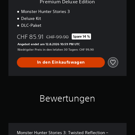
Premium Deluxe Edition
d
i
Monster Hunter Stories 3
t
Deluxe Kit
i
DLC-Paket
o
n
CHF 85.91
CHF 99.90
Spare 14 %
Preisnachlass gegenüber dem Originalpreis 
Angebot endet am 12.8.2026 10:59 PM UTC
Niedrigster Preis in den letzten 30 Tagen: CHF 99.90
In den Einkaufswagen
Bewertungen
Monster Hunter Stories 3: Twisted Reflection –