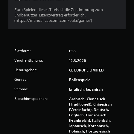
n
Zum Spielen dieses Titels ist die Zustimmung zum
5
Endbenutzer-Lizenzvertrag erforderlich.
(https://manual.capcom.com/eula/game/)
S
t
Plattform:
PS5
e
Veröffentlichung:
12.3.2026
r
Herausgeber:
CE EUROPE LIMITED
n
Genres:
Rollenspiele
Stimme:
Englisch, Japanisch
e
Bildschirmsprachen:
Arabisch, Chinesisch
n
(Traditionell), Chinesisch
(Vereinfacht), Deutsch,
a
Englisch, Französisch
(Frankreich), Italienisch,
u
Japanisch, Koreanisch,
Polnisch, Portugiesisch