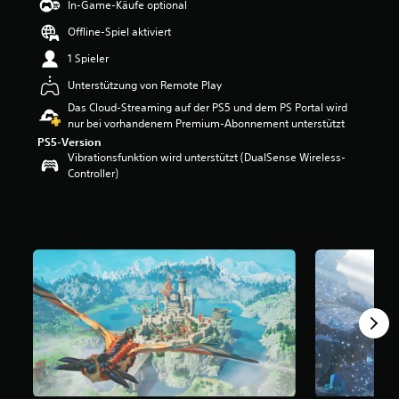
In-Game-Käufe optional
w
Offline-Spiel aktiviert
e
r
1 Spieler
t
u
Unterstützung von Remote Play
n
Das Cloud-Streaming auf der PS5 und dem PS Portal wird
g
nur bei vorhandenem Premium-Abonnement unterstützt
:
PS5-Version
4
Vibrationsfunktion wird unterstützt (DualSense Wireless-
.
Controller)
6
2
v
o
n
5
S
t
e
r
n
e
n