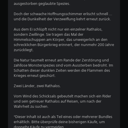
r
ausgestorben geglaubte Spezies.
t
Doch der schwache Hoffnungsschimmer erlischt schnell ...
und die Dunkelheit der Verzweiflung kehrt erneut zurück.
u
Aus dem Ei schlüpft nicht nur ein einzelner Rathalos,
sondern Zwillinge. Sie tragen das Mal der
n
Himmelsschuppen am Körper, das unweigerlich an den
schrecklichen Bürgerkrieg erinnert, der nunmehr 200 Jahre
g
zurückliegt.
:
Die Natur taumelt erneut am Rande der Zerstörung und
zahllose Monsterspezies sind vom Aussterben bedroht. Im
4
Schatten dieser dunklen Zeiten werden die Flammen des
Krieges erneut geschürt.
.
Zwei Länder, zwei Rathalos.
6
Vom Wind des Schicksals gebeutelt machen sich ein Rider
2
und sein getreuer Rathalos auf Reisen, um nach der
Wahrheit zu suchen.
v
*Dieser Inhalt ist auch als Teil eines oder mehrerer Bundles
o
erhältlich. Bitte überprüfe deine bisherigen Käufe, um
doppelte Käufe zu vermeiden.