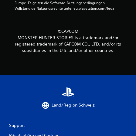
u
Europe. Es gelten die Software-Nutzungsbedingungen. 
Vollständige Nutzungsrechte unter eu.playstation.com/legal.
n
g
©CAPCOM
e
MONSTER HUNTER STORIES is a trademark and/or
registered trademark of CAPCOM CO., LTD. and/or its
n
subsidiaries in the U.S. and/or other countries.
Land/Region Schweiz
Support
Privatsphäre und Cookies