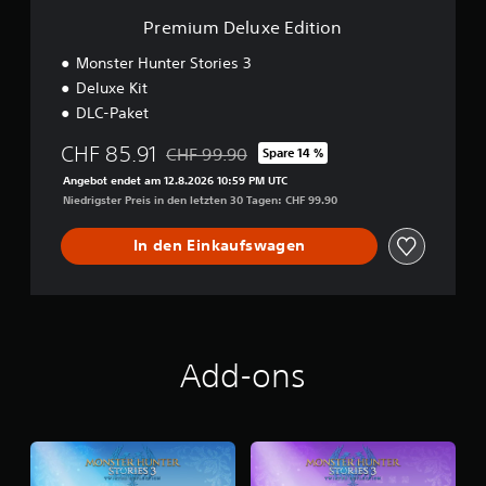
E
Premium Deluxe Edition
d
i
Monster Hunter Stories 3
t
Deluxe Kit
i
DLC-Paket
o
n
CHF 85.91
CHF 99.90
Spare 14 %
Preisnachlass gegenüber dem Originalpreis 
Angebot endet am 12.8.2026 10:59 PM UTC
Niedrigster Preis in den letzten 30 Tagen: CHF 99.90
In den Einkaufswagen
Add-ons