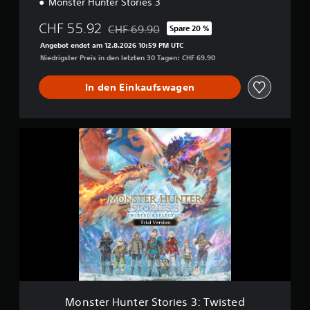
Monster Hunter Stories 3
CHF 55.92
CHF 69.90
Spare 20 %
Preisnachlass gegenüber dem Originalpreis
Angebot endet am 12.8.2026 10:59 PM UTC
Niedrigster Preis in den letzten 30 Tagen: CHF 69.90
In den Einkaufswagen
M
o
n
s
t
e
r
H
u
n
t
e
r
S
Monster Hunter Stories 3: Twisted
t