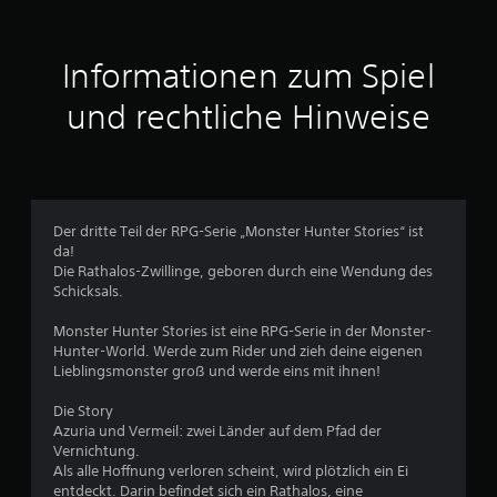
i
t
Informationen zum Spiel
t
und rechtliche Hinweise
l
i
c
Der dritte Teil der RPG-Serie „Monster Hunter Stories“ ist
da!
h
Die Rathalos-Zwillinge, geboren durch eine Wendung des
Schicksals.
e
Monster Hunter Stories ist eine RPG-Serie in der Monster-
B
Hunter-World. Werde zum Rider und zieh deine eigenen
Lieblingsmonster groß und werde eins mit ihnen!
e
Die Story
w
Azuria und Vermeil: zwei Länder auf dem Pfad der
Vernichtung.
e
Als alle Hoffnung verloren scheint, wird plötzlich ein Ei
entdeckt. Darin befindet sich ein Rathalos, eine