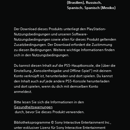
s
(Brasilien), Russisch,
Spanisch, Spanisch (Mexiko)
4
7
Der Download dieses Produkts unterliegt den PlayStation-
3
Nutzungsbedingungen und unseren Software-
Nutzungsbedingungen sowie allen für dieses Produkt geltenden 
7
Zusatzbedingungen. Der Download erfordert die Zustimmung 
zu diesen Bedingungen. Weitere wichtige Informationen finden 
sich in den Nutzungsbedingungen.
B
Du kannst diesen Inhalt auf die PS5-Hauptkonsole, die (über die 
Einstellung „Konsolenfreigabe und Offline-Spiel“) mit deinem 
e
Konto verknüpft ist, herunterladen und dort spielen. Du kannst 
den Inhalt auch auf jede andere PS5-Konsole herunterladen 
und dort spielen, wenn du dich mit demselben Konto 
w
anmeldest.
e
Bitte lesen Sie sich die Informationen in den 
Gesundheitswarnungen
r
 durch, bevor Sie dieses Produkt verwenden.
t
Bibliotheksprogramme © Sony Interactive Entertainment Inc., 
unter exklusiver Lizenz für Sony Interactive Entertainment 