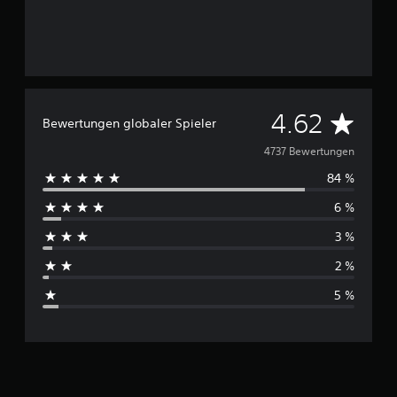
D
4.62
Bewertungen globaler Spieler
u
4737 Bewertungen
84 %
r
6 %
c
3 %
h
2 %
s
5 %
c
h
n