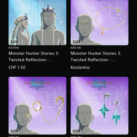
PS5
PS5
KOSTÜM
ADD-ON
Monster Hunter Stories 3:
Monster Hunter Stories 3:
Twisted Reflection -
Twisted Reflection -
Monster-Frisur: Oktolocken-
Accessoire: Goldenes
CHF 1.50
Kostenlos
Prinzessin
Diadem
PS5
PS5