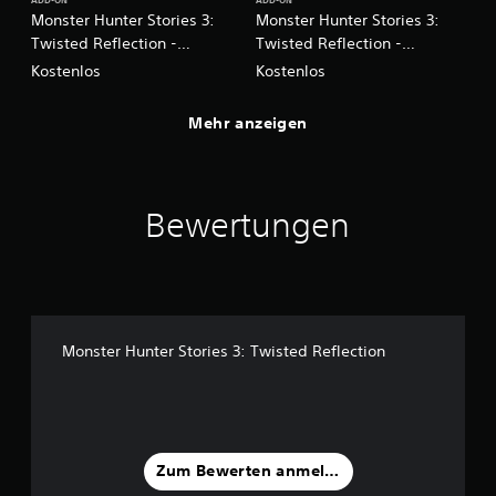
ADD-ON
ADD-ON
Monster Hunter Stories 3:
Monster Hunter Stories 3:
Twisted Reflection -
Twisted Reflection -
Accessoire: Königliches
Accessoire: Kristall-
Kostenlos
Kostenlos
Monokel
Ornament
Mehr anzeigen
Bewertungen
Monster Hunter Stories 3: Twisted Reflection
Zum Bewerten anmelden