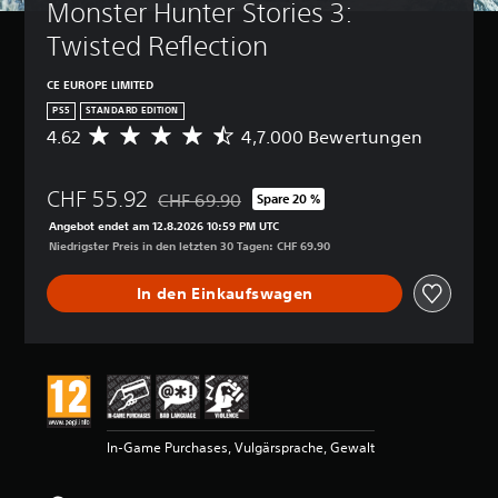
Monster Hunter Stories 3: 
Twisted Reflection
CE EUROPE LIMITED
PS5
STANDARD EDITION
4.62
4,7.000 Bewertungen
D
u
r
CHF 55.92
c
CHF 69.90
Spare 20 %
Preisnachlass gegenüber dem Originalpreis v
h
Angebot endet am 12.8.2026 10:59 PM UTC
s
Niedrigster Preis in den letzten 30 Tagen: CHF 69.90
c
h
In den Einkaufswagen
n
i
t
t
l
i
c
h
In-Game Purchases, Vulgärsprache, Gewalt
e
B
e