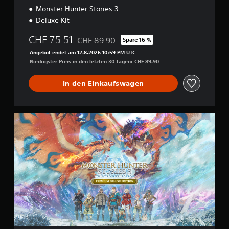
Monster Hunter Stories 3
–
D
Deluxe Kit
e
m
CHF 75.51
CHF 89.90
Spare 16 %
Preisnachlass gegenüber dem Originalpreis 
o
Angebot endet am 12.8.2026 10:59 PM UTC
v
Niedrigster Preis in den letzten 30 Tagen: CHF 89.90
e
r
s
In den Einkaufswagen
i
o
n
P
r
e
m
i
u
m
D
e
l
u
x
e