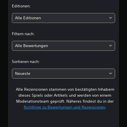
t
i
Editionen:
i
o
t
Alle Editionen
n
e
t
n
Filtern nach:
f
l
ü
Alle Bewertungen
r
i
d
i
c
e
Sortieren nach:
U
h
m
Neueste
k
e
e
h
Alle Rezensionen stammen von bestätigten Inhabern
B
r
dieses Spiels oder Artikels und werden von einem
d
e
Moderationsteam geprüft. Näheres findest du in der
e
r
Richtlinie zu Bewertungen und Rezensionen
.
w
S
t
e
i