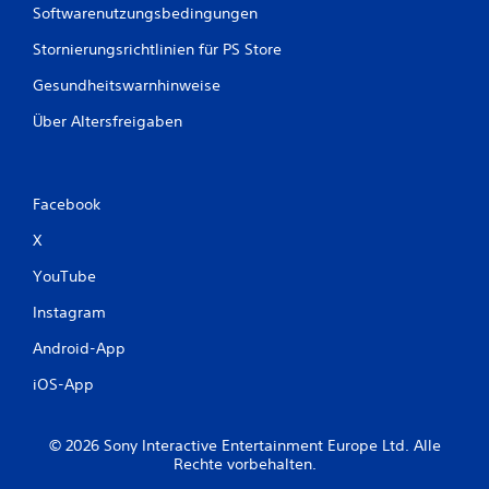
Softwarenutzungsbedingungen
v
i
Stornierungsrichtlinien für PS Store
g
i
Gesundheitswarnhinweise
e
r
Über Altersfreigaben
e
n
,
o
Facebook
h
n
X
e
T
YouTube
a
s
Instagram
t
Android-App
e
n
iOS-App
s
c
h
© 2026 Sony Interactive Entertainment Europe Ltd. Alle
n
Rechte vorbehalten.
e
l