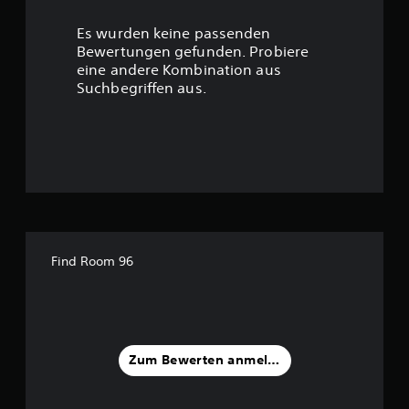
c
r
k
Es wurden keine passenden
b
t
Bewertungen gefunden. Probiere
e
w
eine andere Kombination aus
u
e
Suchbegriffen aus.
g
n
u
n
g
g
e
n
:
.
2
S
.
p
Find Room 96
i
5
e
l
9
b
a
v
Zum Bewerten anmelden
r
o
o
h