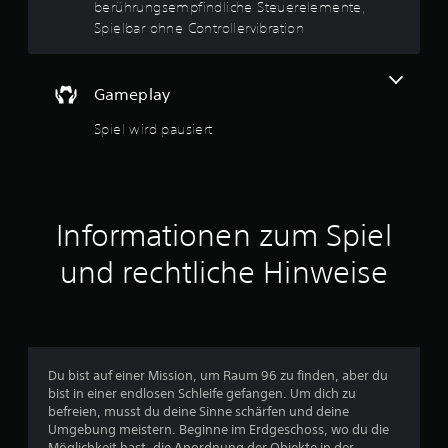
g
n
berührungsempfindliche Steuerelemente,
ü
Spielbar ohne Controllervibration
e
s
n
n
a
Gameplay
v
i
Spiel wird pausiert
g
i
e
r
e
n
Informationen zum Spiel
,
o
und rechtliche Hinweise
h
n
e
T
a
s
Du bist auf einer Mission, um Raum 96 zu finden, aber du
t
bist in einer endlosen Schleife gefangen. Um dich zu
e
befreien, musst du deine Sinne schärfen und deine
n
Umgebung meistern. Beginne im Erdgeschoss, wo du die
g
Möglichkeit hast, die Anordnung der Objekte in der