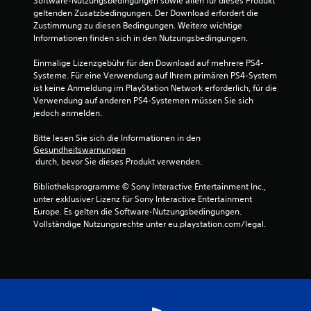
Software-Nutzungsbedingungen sowie allen für dieses Produkt 
e
geltenden Zusatzbedingungen. Der Download erfordert die 
n
Zustimmung zu diesen Bedingungen. Weitere wichtige 
Informationen finden sich in den Nutzungsbedingungen.
b
e
Einmalige Lizenzgebühr für den Download auf mehrere PS4-
d
Systeme. Für eine Verwendung auf Ihrem primären PS4-System 
i
ist keine Anmeldung im PlayStation Network erforderlich, für die 
e
Verwendung auf anderen PS4-Systemen müssen Sie sich 
n
jedoch anmelden.
u
n
Bitte lesen Sie sich die Informationen in den 
Gesundheitswarnungen
g
 durch, bevor Sie dieses Produkt verwenden.
e
n
Bibliotheksprogramme © Sony Interactive Entertainment Inc., 
D
unter exklusiver Lizenz für Sony Interactive Entertainment 
u
Europe. Es gelten die Software-Nutzungsbedingungen. 
k
Vollständige Nutzungsrechte unter eu.playstation.com/legal.
a
n
n
s
t
d
a