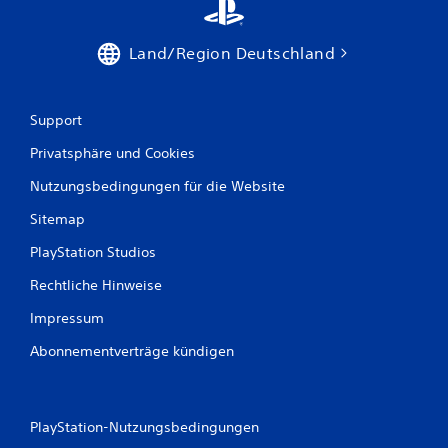
s
S
p
Land/Region Deutschland
i
e
l
Support
s
p
Privatsphäre und Cookies
i
e
Nutzungsbedingungen für die Website
l
e
Sitemap
n
u
PlayStation Studios
n
d
Rechtliche Hinweise
i
Impressum
n
M
Abonnementverträge kündigen
e
n
ü
s
PlayStation-Nutzungsbedingungen
n
a