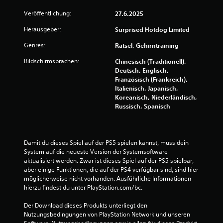
p
i
Veröffentlichung:
27.6.2025
e
Herausgeber:
Surprised Hotdog Limited
l
b
Genres:
Rätsel, Gehirntraining
a
Bildschirmsprachen:
Chinesisch (Traditionell),
r
Deutsch, Englisch,
o
Französisch (Frankreich),
h
Italienisch, Japanisch,
n
Koreanisch, Niederländisch,
e
Russisch, Spanisch
s
c
h
n
Damit du dieses Spiel auf der PS5 spielen kannst, muss dein 
e
System auf die neueste Version der Systemsoftware 
aktualisiert werden. Zwar ist dieses Spiel auf der PS5 spielbar, 
l
aber einige Funktionen, die auf der PS4 verfügbar sind, sind hier 
l
möglicherweise nicht vorhanden. Ausführliche Informationen 
e
hierzu findest du unter PlayStation.com/bc.
T
a
Der Download dieses Produkts unterliegt den 
s
Nutzungsbedingungen von PlayStation Network und unseren 
t