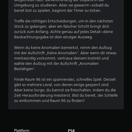
e
Umgebung zu studieren. Aber sei gewarnt—sobald du
d
bereit bist zu spielen, beginnt der Timer zu ticken.
r
ü
Treffe die richtigen Entscheidungen, um in den nächsten
c
Stock zu gelangen, aber ein falscher Schritt bringt dich
k
zurück zum Anfang. Achte genau auf jedes Detail—deine
t
Beobachtungsgabe ist dein einziger Ausweg.
h
a
Wenn du keine Anomalien bemerkst, nimm den Aufzug
l
mit der Aufschrift „Keine Anomalien“. Aber wenn dir etwas
t
merkwürdig vorkommt, vertraue deinem Instinkt und
e
wähle den Aufzug mit der Aufschrift „Anomalien
n
Bestätigen“.
z
u
Finde Raum 96 ist ein spannendes, schnelles Spiel. Derzeit
m
gibt es mehrere Level, von denen einige gesperrt sind.
ü
Aber keine Sorge, du kannst sie freischalten, indem du die
s
Zeit-Herausforderung meisterst. Bist du bereit, der Schleife
s
zu entkommen und Raum 96 zu finden?
e
n
.
S
Plattform:
PS4