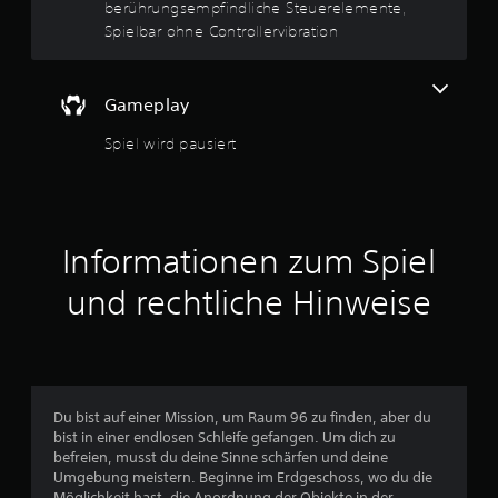
g
n
berührungsempfindliche Steuerelemente,
ü
Spielbar ohne Controllervibration
e
s
n
n
a
Gameplay
v
i
Spiel wird pausiert
g
i
e
r
e
n
Informationen zum Spiel
,
o
und rechtliche Hinweise
h
n
e
T
a
s
Du bist auf einer Mission, um Raum 96 zu finden, aber du
t
bist in einer endlosen Schleife gefangen. Um dich zu
e
befreien, musst du deine Sinne schärfen und deine
n
Umgebung meistern. Beginne im Erdgeschoss, wo du die
g
Möglichkeit hast, die Anordnung der Objekte in der