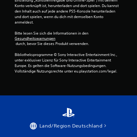
Einstellung „Konsolenfreigabe und Offline-Spiel“) mit deinem 
e
Konto verknüpft ist, herunterladen und dort spielen. Du kannst 
n
den Inhalt auch auf jede andere PS5-Konsole herunterladen 
und dort spielen, wenn du dich mit demselben Konto 
b
anmeldest.
e
d
Bitte lesen Sie sich die Informationen in den 
i
Gesundheitswarnungen
e
 durch, bevor Sie dieses Produkt verwenden.
n
u
Bibliotheksprogramme © Sony Interactive Entertainment Inc., 
n
unter exklusiver Lizenz für Sony Interactive Entertainment 
Europe. Es gelten die Software-Nutzungsbedingungen. 
g
Vollständige Nutzungsrechte unter eu.playstation.com/legal.
e
n
D
u
k
a
n
n
s
t
Land/Region Deutschland
d
a