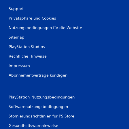
s
Support
S
p
Privatsphäre und Cookies
i
e
Nutzungsbedingungen für die Website
l
s
Sitemap
p
i
PlayStation Studios
e
l
Rechtliche Hinweise
e
Impressum
n
u
Abonnementverträge kündigen
n
d
i
n
PlayStation-Nutzungsbedingungen
M
e
Softwarenutzungsbedingungen
n
ü
Stornierungsrichtlinien für PS Store
s
n
Gesundheitswarnhinweise
a