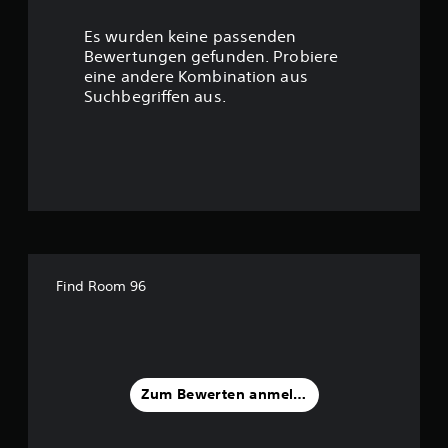
c
r
k
Es wurden keine passenden
b
t
Bewertungen gefunden. Probiere
e
w
eine andere Kombination aus
u
e
Suchbegriffen aus.
g
n
u
n
g
g
e
n
:
.
2
S
.
p
Find Room 96
i
5
e
l
9
b
a
v
Zum Bewerten anmelden
r
o
o
h