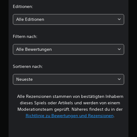
t
i
Editionen:
i
o
t
Alle Editionen
n
e
t
n
Filtern nach:
f
l
ü
Alle Bewertungen
r
i
d
i
c
e
Sortieren nach:
U
h
m
Neueste
k
e
e
h
Alle Rezensionen stammen von bestätigten Inhabern
B
r
dieses Spiels oder Artikels und werden von einem
d
e
Moderationsteam geprüft. Näheres findest du in der
e
r
Richtlinie zu Bewertungen und Rezensionen
.
w
S
t
e
i