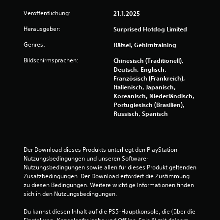
p
i
Veröffentlichung:
21.1.2025
e
Herausgeber:
Surprised Hotdog Limited
l
b
Genres:
Rätsel, Gehirntraining
a
Bildschirmsprachen:
Chinesisch (Traditionell),
r
Deutsch, Englisch,
o
Französisch (Frankreich),
h
Italienisch, Japanisch,
n
Koreanisch, Niederländisch,
e
Portugiesisch (Brasilien),
s
Russisch, Spanisch
c
h
n
e
Der Download dieses Produkts unterliegt den PlayStation-
Nutzungsbedingungen und unseren Software-
l
Nutzungsbedingungen sowie allen für dieses Produkt geltenden 
l
Zusatzbedingungen. Der Download erfordert die Zustimmung 
e
zu diesen Bedingungen. Weitere wichtige Informationen finden 
T
sich in den Nutzungsbedingungen.
a
s
Du kannst diesen Inhalt auf die PS5-Hauptkonsole, die (über die 
t