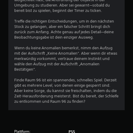
e
Umgebung zu studieren. Aber sei gewarnt—sobald du
d
bereit bist zu spielen, beginnt der Timer zu ticken.
r
ü
Treffe die richtigen Entscheidungen, um in den nächsten
c
Stock zu gelangen, aber ein falscher Schritt bringt dich
k
zurück zum Anfang. Achte genau auf jedes Detail—deine
t
Beobachtungsgabe ist dein einziger Ausweg.
h
a
Wenn du keine Anomalien bemerkst, nimm den Aufzug
l
mit der Aufschrift „Keine Anomalien“. Aber wenn dir etwas
t
merkwürdig vorkommt, vertraue deinem Instinkt und
e
wähle den Aufzug mit der Aufschrift „Anomalien
n
Bestätigen“.
z
u
Finde Raum 96 ist ein spannendes, schnelles Spiel. Derzeit
m
gibt es mehrere Level, von denen einige gesperrt sind.
ü
Aber keine Sorge, du kannst sie freischalten, indem du die
s
Zeit-Herausforderung meisterst. Bist du bereit, der Schleife
s
zu entkommen und Raum 96 zu finden?
e
n
.
S
Plattform:
PS5