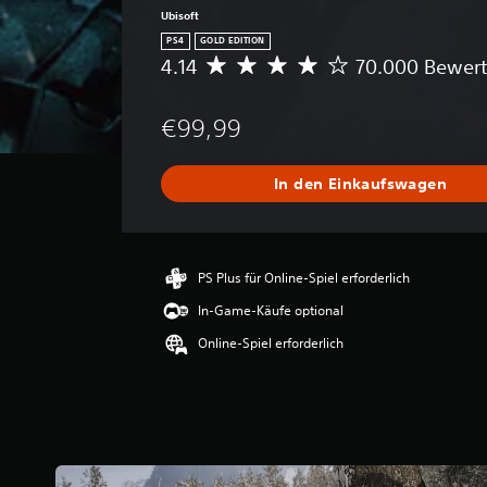
Ubisoft
PS4
GOLD EDITION
4.14
70.000 Bewer
D
u
r
€99,99
c
h
s
In den Einkaufswagen
c
h
n
i
t
PS Plus für Online-Spiel erforderlich
t
In-Game-Käufe optional
l
i
Online-Spiel erforderlich
c
h
e
B
e
w
e