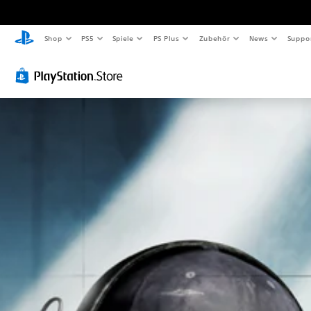
Shop
PS5
Spiele
PS Plus
Zubehör
News
Suppo