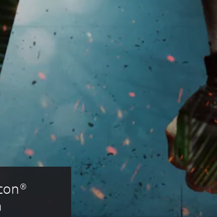
con® 
n