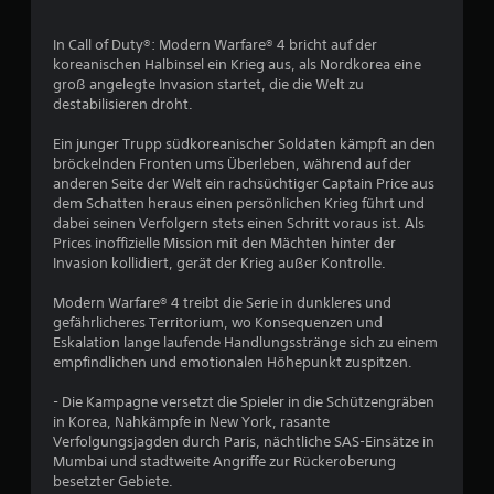
In Call of Duty®: Modern Warfare® 4 bricht auf der
koreanischen Halbinsel ein Krieg aus, als Nordkorea eine
groß angelegte Invasion startet, die die Welt zu
destabilisieren droht.
Ein junger Trupp südkoreanischer Soldaten kämpft an den
bröckelnden Fronten ums Überleben, während auf der
anderen Seite der Welt ein rachsüchtiger Captain Price aus
dem Schatten heraus einen persönlichen Krieg führt und
dabei seinen Verfolgern stets einen Schritt voraus ist. Als
Prices inoffizielle Mission mit den Mächten hinter der
Invasion kollidiert, gerät der Krieg außer Kontrolle.
Modern Warfare® 4 treibt die Serie in dunkleres und
gefährlicheres Territorium, wo Konsequenzen und
Eskalation lange laufende Handlungsstränge sich zu einem
empfindlichen und emotionalen Höhepunkt zuspitzen.
- Die Kampagne versetzt die Spieler in die Schützengräben
in Korea, Nahkämpfe in New York, rasante
Verfolgungsjagden durch Paris, nächtliche SAS-Einsätze in
Mumbai und stadtweite Angriffe zur Rückeroberung
besetzter Gebiete.