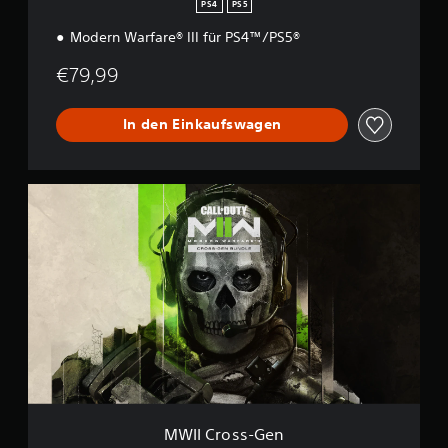
PS4
PS5
Modern Warfare® III für PS4™/PS5®
€79,99
In den Einkaufswagen
M
W
I
I
C
r
o
s
s
-
G
e
n
MWII Cross-Gen