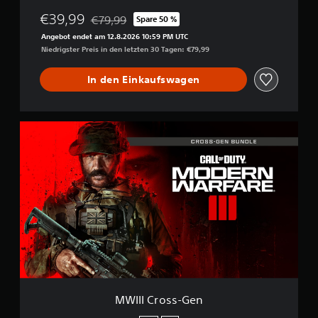
€39,99
€79,99
Spare 50 %
Preisnachlass gegenüber dem Originalpreis von
Angebot endet am 12.8.2026 10:59 PM UTC
Niedrigster Preis in den letzten 30 Tagen: €79,99
In den Einkaufswagen
M
W
I
I
I
C
r
o
s
s
-
G
e
n
MWIII Cross-Gen