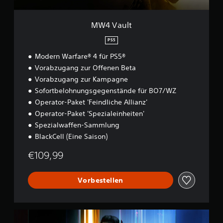
MW4 Vault
PS5
Modern Warfare® 4 für PS5®
Vorabzugang zur Offenen Beta
Vorabzugang zur Kampagne
Sofortbelohnungsgegenstände für BO7/WZ
Operator-Paket 'Feindliche Allianz'
Operator-Paket 'Spezialeinheiten'
Spezialwaffen-Sammlung
BlackCell (Eine Saison)
€109,99
Vorbestellen
B
O