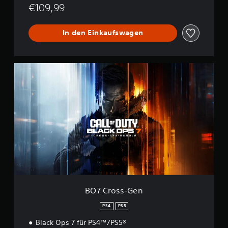
€109,99
In den Einkaufswagen
B
O
7
C
r
o
s
s
-
G
e
n
BO7 Cross-Gen
PS4
PS5
Black Ops 7 für PS4™/PS5®