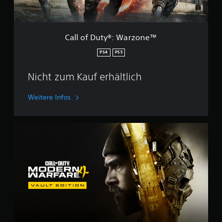
®
:
W
a
Call of Duty®: Warzone™
r
z
PS4
PS5
o
n
Nicht zum Kauf erhältlich
e
™
Weitere Infos
M
W
4
V
a
u
l
t