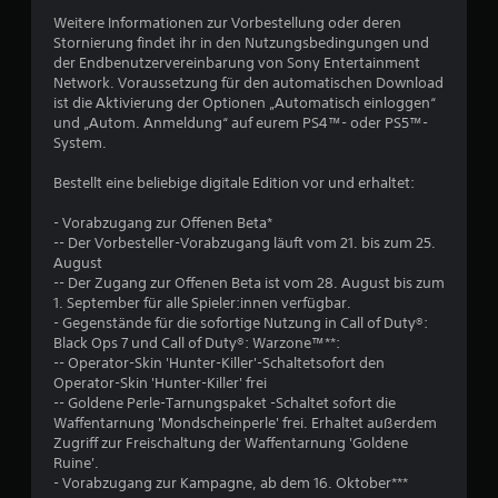
Weitere Informationen zur Vorbestellung oder deren
Stornierung findet ihr in den Nutzungsbedingungen und
der Endbenutzervereinbarung von Sony Entertainment
Network. Voraussetzung für den automatischen Download
ist die Aktivierung der Optionen „Automatisch einloggen“
und „Autom. Anmeldung“ auf eurem PS4™- oder PS5™-
System.
Bestellt eine beliebige digitale Edition vor und erhaltet:
- Vorabzugang zur Offenen Beta*
-- Der Vorbesteller-Vorabzugang läuft vom 21. bis zum 25.
August
-- Der Zugang zur Offenen Beta ist vom 28. August bis zum
1. September für alle Spieler:innen verfügbar.
- Gegenstände für die sofortige Nutzung in Call of Duty®:
Black Ops 7 und Call of Duty®: Warzone™**:
-- Operator-Skin 'Hunter-Killer'-Schaltetsofort den
Operator-Skin 'Hunter-Killer' frei
-- Goldene Perle-Tarnungspaket -Schaltet sofort die
Waffentarnung 'Mondscheinperle' frei. Erhaltet außerdem
Zugriff zur Freischaltung der Waffentarnung 'Goldene
Ruine'.
- Vorabzugang zur Kampagne, ab dem 16. Oktober***