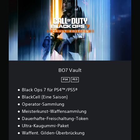
7
V
a
u
l
t
BO7 Vault
PS4
PS5
Black Ops 7 für PS4™/PS5®
BlackCell (Eine Saison)
Operator-Sammlung
Meisterkunst-Waffensammlung
Dauerhafte-Freischaltung-Token
Ultra-Kaugummi-Paket
Waffent. Gilden-Überbrückung