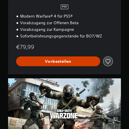
PS5
Modern Warfare® 4 für PS5®
Vorabzugang zur Offenen Beta
Vorabzugang zur Kampagne
Sofortbelohnungsgegenstände für BO7/WZ
€79,99
Vorbestellen
C
a
l
l
o
f
D
u
t
y