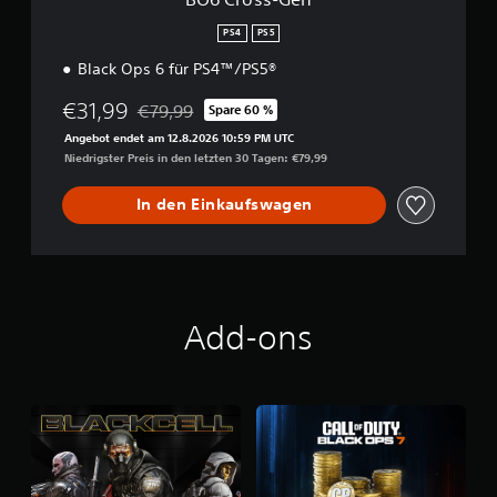
PS4
PS5
Black Ops 6 für PS4™/PS5®
€31,99
€79,99
Spare 60 %
Preisnachlass gegenüber dem Originalpreis von 
Angebot endet am 12.8.2026 10:59 PM UTC
Niedrigster Preis in den letzten 30 Tagen: €79,99
In den Einkaufswagen
Add-ons