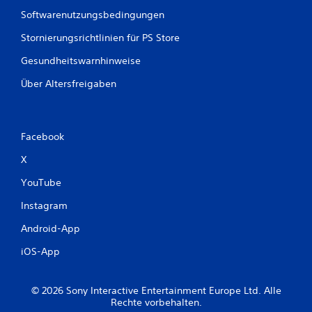
b
Softwarenutzungsbedingungen
a
r
Stornierungsrichtlinien für PS Store
o
Gesundheitswarnhinweise
h
n
Über Altersfreigaben
e
b
e
r
Facebook
ü
X
h
r
YouTube
u
n
Instagram
g
Android-App
s
e
iOS-App
m
p
f
© 2026 Sony Interactive Entertainment Europe Ltd. Alle
i
Rechte vorbehalten.