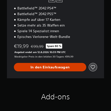
t
PS4
PS5
a
a
D
r
s
Battlefield™ 2042 PS4™
u
e
s
Battlefield™ 2042 PS5™
k
K
S
Kämpfe auf über 17 Karten
a
l
t
n
Setze mehr als 35 Waffen ein
ä
i
n
n
Spiele 14 Spezialist:innen
c
s
g
k
Episches Verlorene-Welt-Bundle
t
e
e
v
a
€19,99
€99,99
Spare 80 %
m
o
u
Preisnachlass gegenüber dem Originalpreis von 
r
p
s
Angebot endet am 12.8.2026 10:59 PM UTC
f
f
a
Niedrigster Preis in den letzten 30 Tagen: €99,99
o
l
i
r
l
n
In den Einkaufswagen
m
e
d
u
n
l
l
R
i
i
i
c
e
c
h
r
h
Add-ons
t
k
t
e
e
u
W
n
i
ö
g