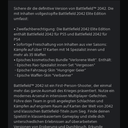
t
n
l
d
Sichere dir die definitive Version von Battlefield™ 2042. Die
i
k
mit Inhalten vollgestopfte Battlefield 2042 Elite Edition
c
a
umfasst:
h
r
e
t
• Zweifachberechtigung: Die Battlefield 2042 Elite Edition
n
e
enthält Battlefield 2042 für PS5 und Battlefield 2042 für
B
n
PS4
e
m
• Sofortige Freischaltung von Inhalten aus vier Saisons:
s
a
Kämpfe auf über 17 Karten mit 14 Spezialist:innen und
c
r
mehr als 35 Waffen
h
k
• Episches kosmetisches Bundle "Verlorene Welt". Enthält:
r
i
‎ - Episches Rao-Spezialist:innen-Set "Vergessen"
ä
e
‎ - Epische Fahrzeug-Skin "Hungriger Geier"
n
r
‎ - Epische Waffen-Skin "Verbanner"
k
e
u
n
Battlefield™ 2042 ist ein First-Person-Shooter, der einmal
n
,
mehr das ganze Ausmaß des Krieges präsentiert. Nutze ein
g
o
modernes Arsenal in intensiven Multiplayer-Gefechten.
d
h
Führe dein Team in groß angelegten Schlachten und
r
n
Kämpfen auf engstem Raum auf Karten der Welt von 2042
ü
e
und klassischen Battlefield-Titeln zum Sieg. Finde deinen
c
S
Spielstil in klassenbasiertem Gameplay und stelle dich
k
p
unterschiedlichen Erlebnissen auf überarbeiteten
e
r
Versionen von Eroberung und Durchbruch. Erkunde