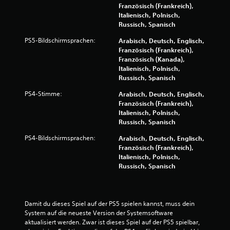
M
d
Französisch (Frankreich),
e
o
Italienisch, Polnisch,
n
t
Russisch, Spanisch
z
i
PS5-Bildschirmsprachen:
Arabisch, Deutsch, Englisch,
u
o
Französisch (Frankreich),
m
n
Französisch (Kanada),
ü
-
Italienisch, Polnisch,
s
S
Russisch, Spanisch
s
t
e
PS4-Stimme:
Arabisch, Deutsch, Englisch,
e
n
Französisch (Frankreich),
.
u
Italienisch, Polnisch,
e
Russisch, Spanisch
r
e
PS4-Bildschirmsprachen:
Arabisch, Deutsch, Englisch,
l
Französisch (Frankreich),
Italienisch, Polnisch,
e
Russisch, Spanisch
m
e
n
t
Damit du dieses Spiel auf der PS5 spielen kannst, muss dein 
e
System auf die neueste Version der Systemsoftware 
D
aktualisiert werden. Zwar ist dieses Spiel auf der PS5 spielbar, 