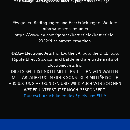
Vollständige Nutzungsrechte unter eu.playstation.com/legal.
n
e
d
i
e
*Es gelten Bedingungen und Beschränkungen. Weitere
B
Informationen sind unter
e
https://www.ea.com/games/battlefield/battlefield-
w
2042/disclaimers erhältlich.
e
g
©2024 Electronic Arts Inc. EA, the EA logo, the DICE logo,
u
n
Ripple Effect Studios, and Battlefield are trademarks of
g
Electronic Arts Inc.
s
DIESES SPIEL IST NICHT MIT HERSTELLERN VON WAFFEN,
s
MILITÄRFAHRZEUGEN ODER SONSTIGER MILITÄRISCHER
t
AUSRÜSTUNG VERBUNDEN UND WIRD AUCH VON SOLCHEN
e
WEDER UNTERSTÜTZT NOCH GESPONSERT.
u
e
Datenschutzrichtlinien des Spiels und EULA
r
u
n
g
e
n