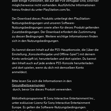
u
aber einige Funktionen, die auf der PS4 verfügbar sind, sind hier 
k
möglicherweise nicht vorhanden. Ausführliche Informationen 
a
hierzu findest du unter PlayStation.com/bc.
n
n
Der Download dieses Produkts unterliegt den PlayStation-
s
Nutzungsbedingungen und unseren Software-
t
Nutzungsbedingungen sowie allen für dieses Produkt geltenden 
d
Zusatzbedingungen. Der Download erfordert die Zustimmung 
a
zu diesen Bedingungen. Weitere wichtige Informationen finden 
s
sich in den Nutzungsbedingungen.
S
p
Du kannst diesen Inhalt auf die PS5-Hauptkonsole, die (über die 
i
Einstellung „Konsolenfreigabe und Offline-Spiel“) mit deinem 
e
Konto verknüpft ist, herunterladen und dort spielen. Du kannst 
l
den Inhalt auch auf jede andere PS5-Konsole herunterladen 
s
und dort spielen, wenn du dich mit demselben Konto 
p
anmeldest.
i
e
Bitte lesen Sie sich die Informationen in den 
Gesundheitswarnungen
l
 durch, bevor Sie dieses Produkt verwenden.
e
n
Bibliotheksprogramme © Sony Interactive Entertainment Inc., 
,
unter exklusiver Lizenz für Sony Interactive Entertainment 
o
Europe. Es gelten die Software-Nutzungsbedingungen. 
h