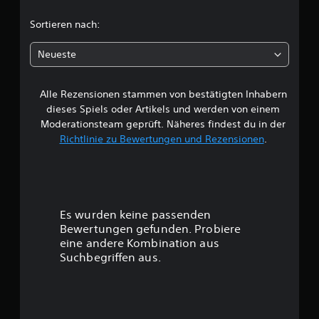
n
i
c
e
Sortieren nach:
z
s
i
h
c
e
Neueste
h
r
e
e
n
n
e
Alle Rezensionen stammen von bestätigten Inhabern
B
z
l
dieses Spiels oder Artikels und werden von einem
u
l
e
Moderationsteam geprüft. Näheres findest du in der
k
e
Richtlinie zu Bewertungen und Rezensionen
.
ö
w
T
n
a
n
e
s
e
t
n
r
.
e
Es wurden keine passenden
n
t
Bewertungen gefunden. Probiere
b
P
eine andere Kombination aus
e
i
u
Suchbegriffen aus.
d
n
i
n
g
e
k
n
g
o