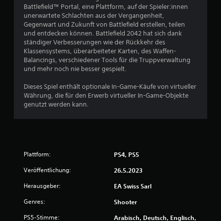
n
a
Battlefield™ Portal, eine Plattform, auf der Spieler:innen
z
c
unerwartete Schlachten aus der Vergangenheit,
u
h
Gegenwart und Zukunft von Battlefield erstellen, teilen
m
-
und entdecken können. Battlefield 2042 hat sich dank
ü
o
ständiger Verbesserungen wie der Rückkehr des
s
d
Klassensystems, überarbeiteter Karten, des Waffen-
s
e
Balancings, verschiedener Tools für die Truppverwaltung
e
r
und mehr noch nie besser gespielt.
n
T
.
e
Dieses Spiel enthält optionale In-Game-Käufe von virtueller
x
Währung, die für den Erwerb virtueller In-Game-Objekte
t
genutzt werden kann.
S
e
p
i
i
n
e
g
a
l
b
Plattform:
PS4, PS5
b
e
a
Veröffentlichung:
26.5.2023
v
r
e
o
Herausgeber:
EA Swiss Sarl
r
h
w
Genres:
Shooter
n
e
e
n
PS5-Stimme:
Arabisch, Deutsch, Englisch,