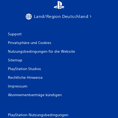
v
e
r
w
Land/Region Deutschland
e
n
d
Support
e
n
Privatsphäre und Cookies
z
u
Nutzungsbedingungen für die Website
m
ü
Sitemap
s
s
PlayStation Studios
e
Rechtliche Hinweise
n
.
Impressum
S
Abonnementverträge kündigen
p
i
e
PlayStation-Nutzungsbedingungen
l