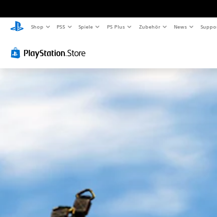
Shop
PS5
Spiele
PS Plus
Zubehör
News
Suppo