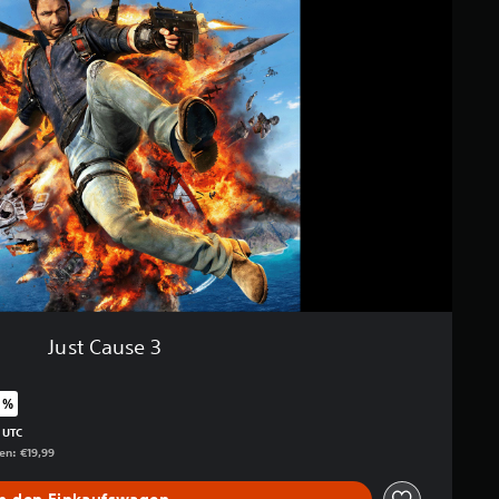
Just Cause 3
 %
enüber dem Originalpreis von €19,99
 UTC
gen: €19,99