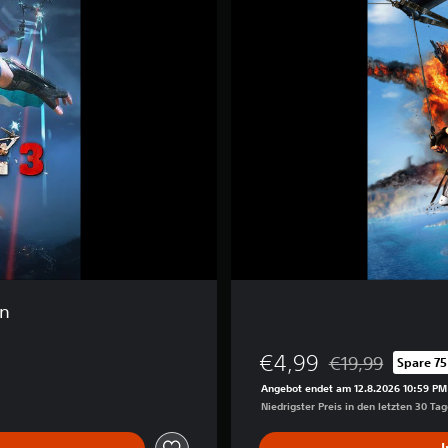
C
a
u
s
e
3
on
€4,99
€19,99
Spare 75
Preisnachlass geg
Angebot endet am 12.8.2026 10:59 PM
Niedrigster Preis in den letzten 30 Ta