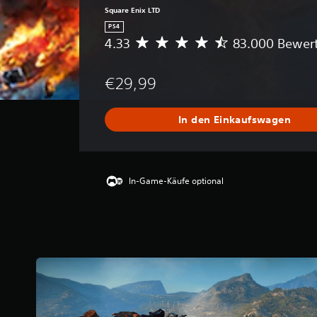
Square Enix LTD
PS4
4.33
83.000 Bewer
D
u
r
€29,99
c
h
s
In den Einkaufswagen
c
h
n
i
t
In-Game-Käufe optional
t
l
i
c
h
e
B
e
w
e